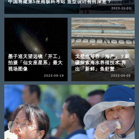
中国将建第5座南极科考站 造型设计有何深意？
2023-11-03
墨子巡天望远镜「开工」
戈壁也可养「海产」？新
拍摄「仙女座星系」最大
疆探索海水养殖技术 养
视场图像
出「新鲜」鱼虾蟹
2023-09-19
2023-09-05