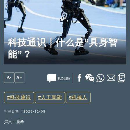
科技通识｜什么是“具身智
能”？
A-
A+
我要回应
科技通识
人工智能
机械人
刊登日期 : 2025-12-05
撰文︰晨希