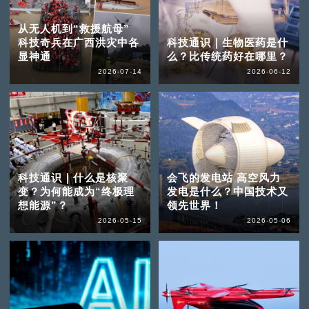
从无人机到“救援航母”
科技奇兵在广西洪灾中各
科技通识｜生物医药是什
显神通
么？比传统药好在哪里？
2026-07-14
2026-06-12
科技通识｜什么是核聚
会飞的发电站 高空风力
变？为何能成为“终极理
发电是什么？中国技术又
想能源”？
领先世界！
2026-05-15
2026-05-06