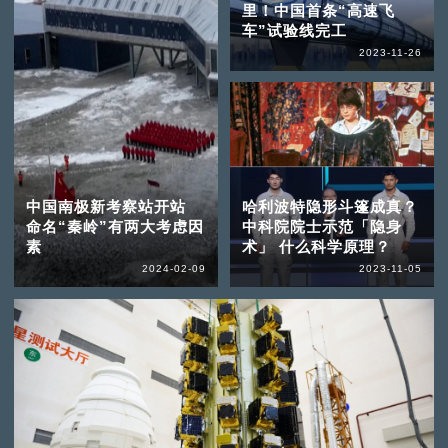
里！中国首条“高速飞
车”试验线完工
2023-11-26
中国南极新考察站开站
哈利波特隐形斗篷成真？
命名“秦岭”有两大考虑因
中科院院士示范「隐身
素
术」 什么科学原理？
2024-02-09
2023-11-05