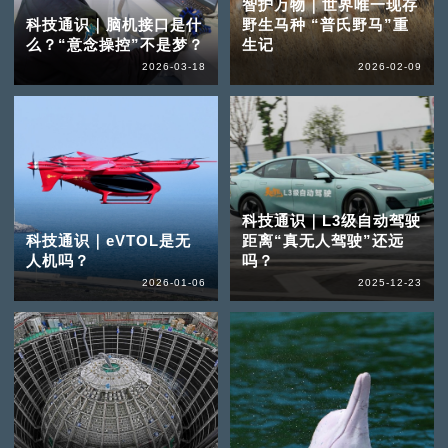
智护万物｜世界唯一现存
科技通识｜脑机接口是什
野生马种 “普氏野马”重
么？“意念操控”不是梦？
生记
2026-03-18
2026-02-09
科技通识｜L3级自动驾驶
科技通识｜eVTOL是无
距离“真无人驾驶”还远
人机吗？
吗？
2026-01-06
2025-12-23