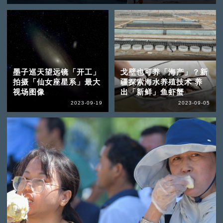
墨子巡天望远镜「开工」
戈壁也可养「海产」？新
拍摄「仙女座星系」最大
疆探索海水养殖技术 养
视场图像
出「新鲜」鱼虾蟹
2023-09-19
2023-09-05