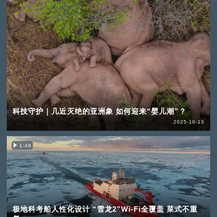
科技守护｜几近灭绝的亚洲象 如何迎来“婴儿潮”？
2025-10-13
1:48
极地科考船人性化设计 “雪龙2”Wi-Fi全覆盖 菜式不重