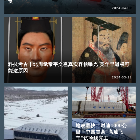
复
2024-04-08
科技考古｜北周武帝宇文邕真实容貌曝光 英年早逝极可
能这原因
2024-03-28
地表最快｜时速1000公
里！中国首条“高速飞
车”试验线完工