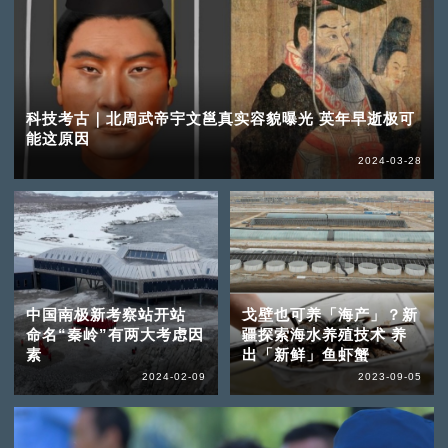
科技考古｜北周武帝宇文邕真实容貌曝光 英年早逝极可
能这原因
2024-03-28
中国南极新考察站开站
戈壁也可养「海产」？新
命名“秦岭”有两大考虑因
疆探索海水养殖技术 养
素
出「新鲜」鱼虾蟹
2024-02-09
2023-09-05