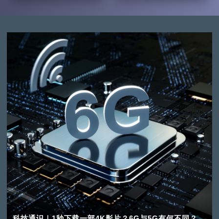
科技通识｜1秒下载一部4K影片？6G与5G有何不同？