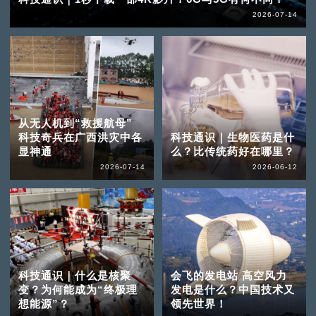
2026-07-14
从无人机到“救援航母”
科技奇兵在广西洪灾中各
科技通识｜生物医药是什
显神通
么？比传统药好在哪里？
2026-07-14
2026-06-12
科技通识｜什么是核聚
会飞的发电站 高空风力
变？为何能成为“终极理
发电是什么？中国技术又
想能源”？
领先世界！