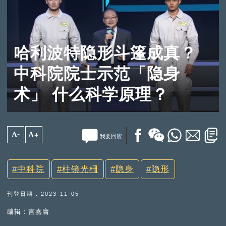
哈利波特隐形斗篷成真？
中科院院士示范「隐身
术」 什么科学原理？
A-
A+
我要回应
中科院
柱镜光柵
隐身
隐形
刊登日期 : 2023-11-05
编辑︰言嘉庸