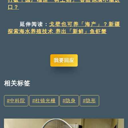
口？
延伸阅读：
戈壁也可养「海产」？新疆
探索海水养殖技术 养出「新鲜」鱼虾蟹
我要回应
相关标签
中科院
柱镜光柵
隐身
隐形