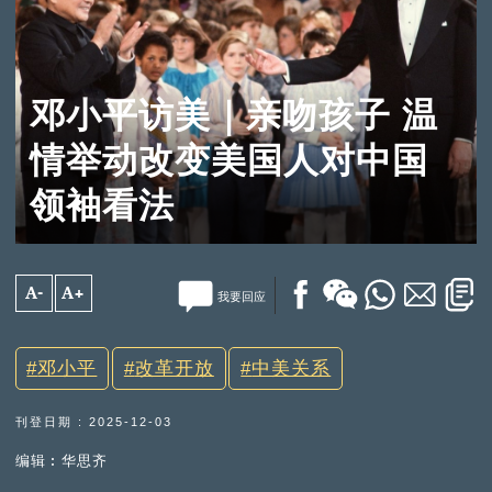
邓小平访美｜亲吻孩子 温
情举动改变美国人对中国
领袖看法
A-
A+
我要回应
邓小平
改革开放
中美关系
刊登日期 : 2025-12-03
编辑︰华思齐