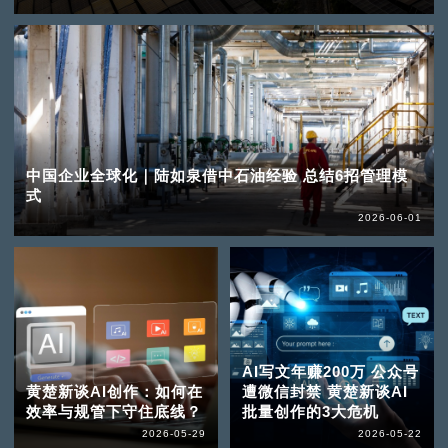
中国企业全球化｜陆如泉借中石油经验 总结6招管理模
式
2026-06-01
AI写文年赚200万 公众号
黄楚新谈AI创作：如何在
遭微信封禁 黄楚新谈AI
效率与规管下守住底线？
批量创作的3大危机
2026-05-29
2026-05-22