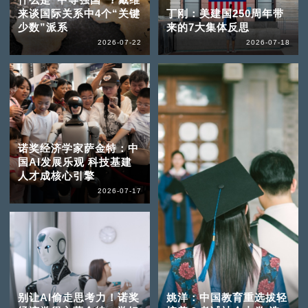
来谈国际关系中4个“关键
丁刚：美建国250周年带
少数”派系
来的7大集体反思
2026-07-22
2026-07-18
诺奖经济学家萨金特：中
国AI发展乐观 科技基建
人才成核心引擎
2026-07-17
别让AI偷走思考力！诺奖
姚洋：中国教育重选拔轻