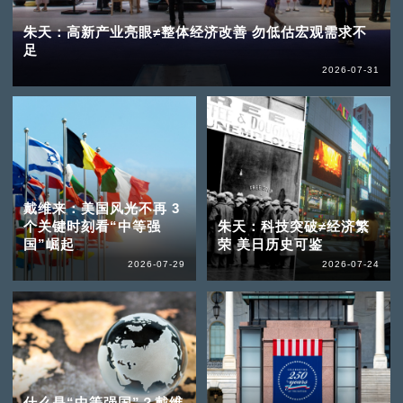
朱天：高新产业亮眼≠整体经济改善 勿低估宏观需求不
足
2026-07-31
戴维来：美国风光不再 3
个关键时刻看“中等强
朱天：科技突破≠经济繁
国”崛起
荣 美日历史可鉴
2026-07-29
2026-07-24
什么是“中等强国”？戴维