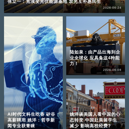
张立一：荒漠变光伏能源基地 农光互补惠民生
2026-06-24
陆如泉：由产品出海到企
业全球化 应具备这4种能
力！
2026-06-08
AI时代文科生吃香 矽谷
姚洋谈美国人看中国的心
高薪聘用 姚洋：哲学新
态转变 中国赴美留学生
闻专业获青睐
减少 影响高校经费?