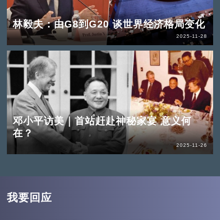
林毅夫：由G8到G20 谈世界经济格局变化
2025-11-28
邓小平访美｜首站赶赴神秘家宴 意义何
在？
2025-11-26
我要回应