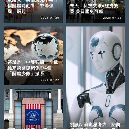
個關鍵時刻看「中等強
朱天：科技突破≠經濟繁
國」崛起
榮 美日歷史可鑑
2026-07-29
2026-07-24
甚麼是「中等強國」？戴
維來談國際關係中4個
「關鍵少數」派系
2026-07-22
別讓AI偷走思考力！諾獎