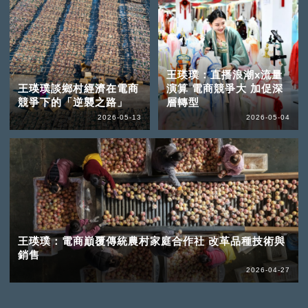
王瑛璞：直播浪潮x流量
王瑛璞談鄉村經濟在電商
演算 電商競爭大 加促深
競爭下的「逆襲之路」
層轉型
2026-05-13
2026-05-04
王瑛璞：電商巔覆傳統農村家庭合作社 改革品種技術與
銷售
2026-04-27