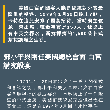
美國白宮的國宴大廳是總統對外賓最
隆重的禮遇。1979年1月29日晚上7點，
卡特在這兒安排了國宴招待。當時賓主伉
麗一齊出席，獲邀嘉賓是150人，飯桌上
有中英文標名，新鮮採摘的1,500朵各式
茶花讓滿室生香。
鄧小平與兩任美國總統會面 白宮
講究設宴
1979年1月29日在出席了一整天的儀式
和會談之後，鄧小平和夫人卓琳出席在白宮
宴會廳舉行的歡迎宴會。卓琳換上了一件隆
重的中式唐裝，美國前總統尼克遜也出現在
宴會上，這是在1974年8月因「水門事件」