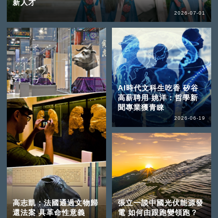
新人才
2026-07-01
AI時代文科生吃香 矽谷
高薪聘用 姚洋：哲學新
聞專業獲青睞
2026-06-19
高志凱：法國通過文物歸
張立一談中國光伏能源發
還法案 具革命性意義
電 如何由跟跑變領跑？