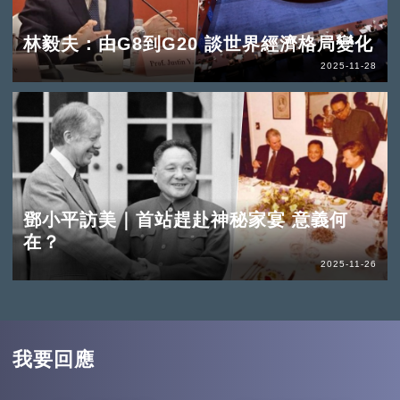
林毅夫：由G8到G20 談世界經濟格局變化
2025-11-28
鄧小平訪美｜首站趕赴神秘家宴 意義何
在？
2025-11-26
我要回應