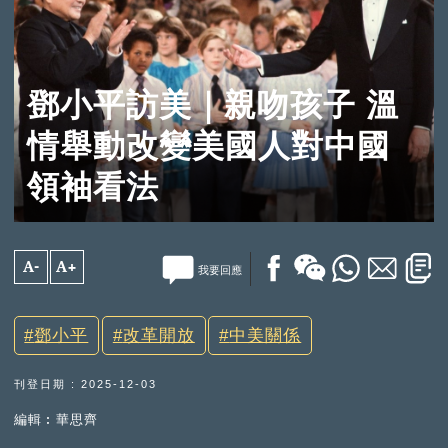
鄧小平訪美｜親吻孩子 溫
情舉動改變美國人對中國
領袖看法
A-
A+
我要回應
鄧小平
改革開放
中美關係
刊登日期 : 2025-12-03
編輯︰華思齊