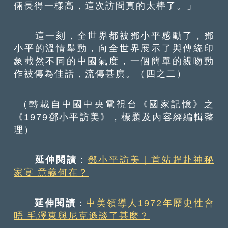
倆長得一樣高，這次訪問真的太棒了。」
這一刻，全世界都被鄧小平感動了，鄧
小平的溫情舉動，向全世界展示了與傳統印
象截然不同的中國氣度，一個簡單的親吻動
作被傳為佳話，流傳甚廣。（四之二）
（轉載自中國中央電視台《國家記憶》之
《1979鄧小平訪美》，標題及內容經編輯整
理）
延伸閱讀
：
鄧小平訪美｜首站趕赴神秘
家宴 意義何在？
延伸閱讀
：
中美領導人1972年歷史性會
晤 毛澤東與尼克遜談了甚麼？