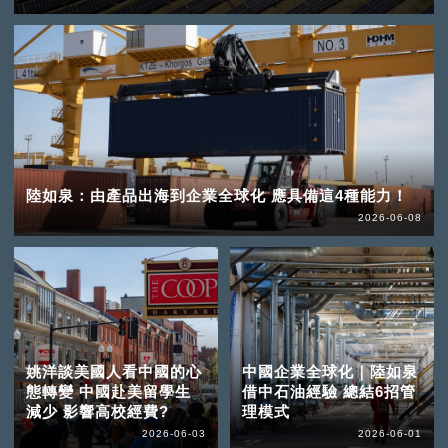
陸如泉：由產品出海到企業全球化 應具備這4種能力！
2026-06-08
姚洋談美國人看中國的心
中國企業全球化｜陸如泉
態轉變 中國赴美留學生
借中石油經驗 總結6招管
減少 影響高校經費?
理模式
2026-06-03
2026-06-01