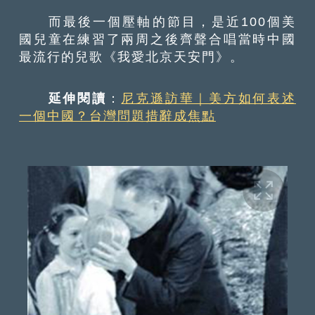
而最後一個壓軸的節目，是近100個美
國兒童在練習了兩周之後齊聲合唱當時中國
最流行的兒歌《我愛北京天安門》。
延伸閱讀
：
尼克遜訪華｜美方如何表述
一個中國？台灣問題措辭成焦點