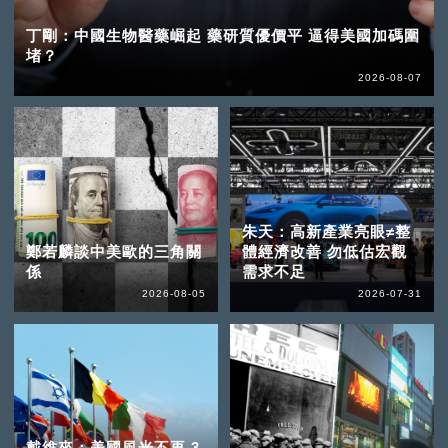
丁剛：中國生物醫藥崛起 藥研質優價平 逼得美國加碼圍
堵？
2026-08-07
朱天：高新產業亮眼≠整
鄭若麟談中美歐的三角關
體經濟改善 勿低估宏觀
係
需求不足
2026-08-05
2026-07-31
戴維來：美國風光不再 3