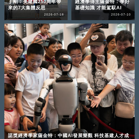
丁剛：美建國250周年帶
經濟學得主薩金特：學好
來的7大集體反思
基礎知識 才能駕馭AI
2026-07-18
2026-07-10
諾獎經濟學家薩金特：中國AI發展樂觀 科技基建人才成