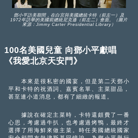
鄧小平訪美期間，在白宮與美國總統卡特（前左一）及
1972年訪華的美國前總統尼克遜（前左二）會面。（圖片
來源：Jimmy Carter Presidential Library）
100名美國兒童 向鄧小平獻唱
《我愛北京天安門》
本來是很私密的國宴，但是第二天鄧小
平和卡特的祝酒詞、嘉賓名單、主菜甜品，
甚至連小道消息，都有了細緻的報道。
據說在確定主菜時，卡特還頗費了一番
心思，考慮過牛扒，也考慮過烤鴨，最終才
選擇了用海鮮來做主菜。時任美國總統國家
安全顧問布熱津斯基回憶說，為鄧小平舉行