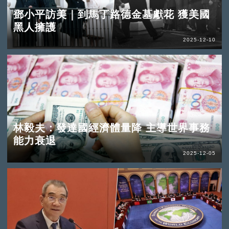
鄧小平訪美｜到馬丁路德金墓獻花 獲美國
黑人擁護
2025-12-10
林毅夫：發達國經濟體量降 主導世界事務
能力衰退
2025-12-05