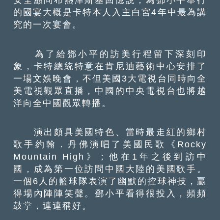
的國宴大概是卡特本人入主白宮4年中最為講
究的一次宴會。
為了給鄧小平的訪美行程留下深刻印
象，卡特總統特意在肯尼迪藝術中心安排了
一場文娛晚會，不但美國3大電視台同時向全
美電視觀眾直播，中國的中央電視台也將越
洋向全中國觀眾轉播。
演出頗具美國特色、當時最走紅的鄉村
歌手約翰．丹佛演唱了美國民歌《Rocky
Mountain High》；他在1年之後到訪中
國，成為第一位訪問中國大陸的美國歌手。
一個6人的籃球隊表演了幽默的控球神技，贏
得場內陣陣笑聲。鄧小平看得很投入，頻頻
鼓掌，連連稱好。