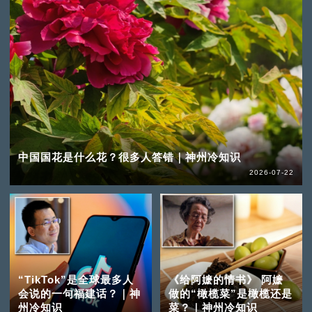
中国国花是什么花？很多人答错｜神州冷知识
2026-07-22
“TikTok”是全球最多人
《给阿嬷的情书》 阿嬷
会说的一句福建话？｜神
做的“橄榄菜”是橄榄还是
州冷知识
菜？｜神州冷知识