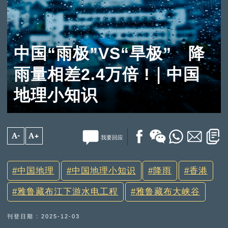
中国“雨极”VS“旱极” 降
雨量相差2.4万倍 !｜中国
地理小知识
A-
A+
我要回应
中国地理
中国地理小知识
降雨
香港
雅鲁藏布江下游水电工程
雅鲁藏布大峡谷
刊登日期 : 2025-12-03