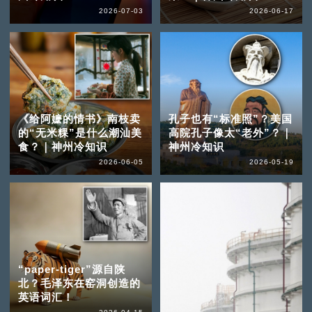
2026-07-03
2026-06-17
《给阿嬷的情书》南枝卖
孔子也有“标准照”？美国
的“无米粿”是什么潮汕美
高院孔子像太“老外”？｜
食？｜神州冷知识
神州冷知识
2026-06-05
2026-05-19
“paper-tiger”源自陕
北？毛泽东在窑洞创造的
英语词汇！