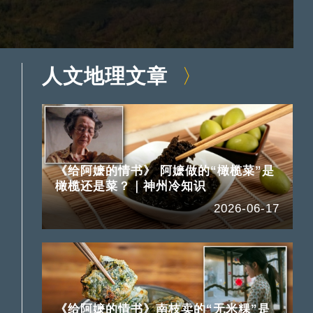
人文地理文章
《给阿嬷的情书》 阿嬷做的“橄榄菜”是
橄榄还是菜？｜神州冷知识
2026-06-17
《给阿嬷的情书》南枝卖的“无米粿”是