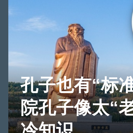
孔子也有“标
院孔子像太“
冷知识