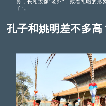
鼻，长相太像“老外”，戴着礼帽的形
子”。
孔子和姚明差不多高