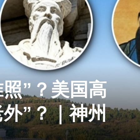
准照”？美国高
老外”？｜神州