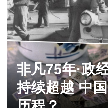
非凡75年·政
持续超越 中
历程？