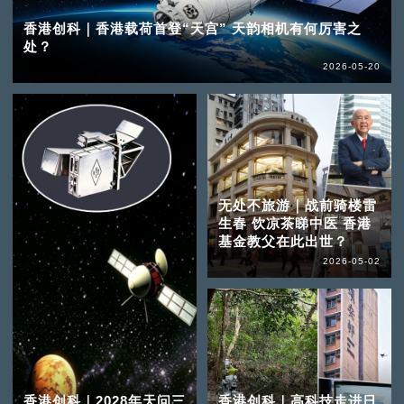
香港创科｜香港载荷首登“天宫” 天韵相机有何厉害之
处？
2026-05-20
无处不旅游｜战前骑楼雷
生春 饮凉茶睇中医 香港
基金教父在此出世？
2026-05-02
香港创科｜2028年天问三
香港创科｜高科技走进日