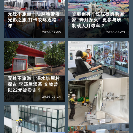
无处不旅游｜油麻地警署
香港创科｜这院校协助国
光影之旅 打卡攻略逐格
家“奔月探火” 更参与研
睇
制载人月球车？
2026-07-05
2026-06-23
无处不旅游｜深水埗屋村
探古 李郑屋汉墓 文物曾
以22元被卖走？
2026-06-14