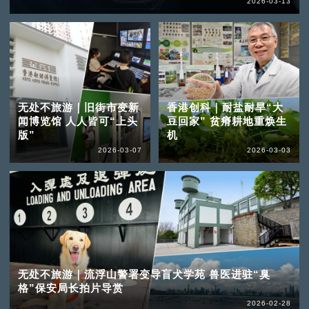
2026-03-13
无处不旅游｜旧街市变新
香港创科｜耐盐耐旱“大
闻博览馆 人人皆可“上头
豆回家” 贫瘠耕地重焕生
版”
机
2026-03-07
2026-03-03
无处不旅游｜流浮山警署变导盲犬学苑 兽医进驻“臭
格”保安局长拍片导赏
2026-02-28