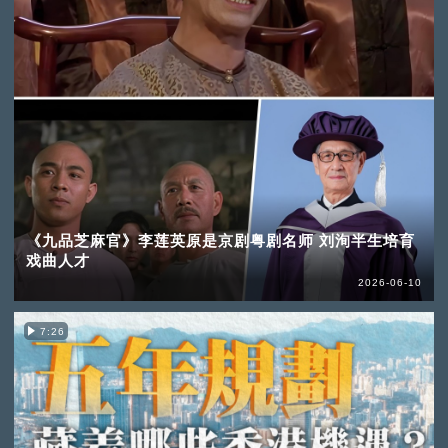
《九品芝麻官》李莲英原是京剧粤剧名师 刘洵半生培育
戏曲人才
2026-06-10
7:26