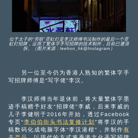
位于太子的“劳联”霓虹灯是李汉师傅书法制作的最后一个霓
虹灯招牌，运用了繁体字手写招牌的技术制作，目前已遭清
拆。（图片来源：leehon_hk@Instagram）
另一位至今仍为香港人熟知的繁体字手
写招牌师傅是“写字佬”李汉。
李汉师傅当年退休前，将大量繁体字墨
迹手稿赠予好友“招牌佬”李威，后来李威的
儿子李健明于2016年开始，透过Facebook
专页“
李伯伯街头书法复修计划
”将李汉的手
稿数码化成电脑字体“李汉港楷”，并制作
有
关产品
，以现代的方式将香港文化手写招牌