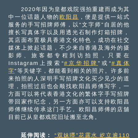
2020年因为皇都戏院强拍重建而成为其
中一位话题人物的
欧阳昌
，便是提供一站式
服务的手写招牌师傅，以“文字师”自居的他
擅长写真体字以及用透光石制作灯箱招牌，
其店面布置极具香港文化特色，成功在社交
媒体上掀起话题，不少来自香港及海外的摄
影师、旅客都专程到访拍照，只要在
Instagram上搜索“
#京华招牌
”或“
#真体
字
”等关键字，都能看到相关的照片。许多前
来拍照的人深明手写招牌文化买少见少的道
理，拍照过后也会顺找欧阳昌师傅写字，一
方面可以将代表香港文化的繁体字手写招牌
带回家作纪念，另一方面亦可以支持欧阳昌
师傅继续传承这门手艺。欧阳昌师傅的店舖
目前已从皇都戏院旧址搬至北角。
延伸阅读：
“双妹嚜”花露水 屹立逾110