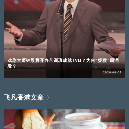
戏剧大师钟景辉开办艺训班成就TVB？为何“拯救”周润
发？
2026-06-04
飞凡香港文章