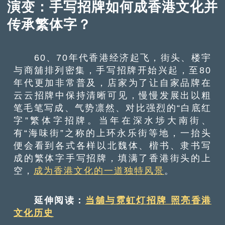
演变：手写招牌如何成香港文化并
传承繁体字？
60、70年代香港经济起飞，街头、楼宇
与商舖排列密集，手写招牌开始兴起，至80
年代更加非常普及，店家为了让自家品牌在
云云招牌中保持清晰可见，慢慢发展出以粗
笔毛笔写成、气势凛然、对比强烈的“白底红
字”繁体字招牌。当年在深水埗大南街、
有“海味街”之称的上环永乐街等地，一抬头
便会看到各式各样以北魏体、楷书、隶书写
成的繁体字手写招牌，填满了香港街头的上
空，
成为香港文化的一道独特风景
。
延伸阅读：
当舖与霓虹灯招牌 照亮香港
文化历史