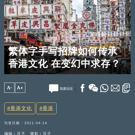
繁体字手写招牌如何传承
香港文化 在变幻中求存？
A-
A+
我要回应
香港文化
香港
刊登日期 : 2021-04-14
编辑︰豆子
摄影︰豆子