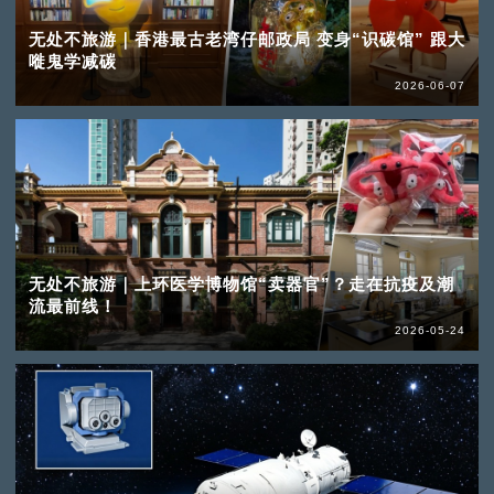
无处不旅游｜香港最古老湾仔邮政局 变身“识碳馆” 跟大
嘥鬼学减碳
2026-06-07
无处不旅游｜上环医学博物馆“卖器官”？走在抗疫及潮
流最前线！
2026-05-24