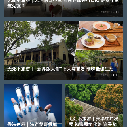
无处不旅游｜大埔隐世小屋 前新界政务司官邸 是活化建
筑先驱？
2026-05-10
无处不旅游｜“新界版大馆”旧大埔警署 细味低碳生活
2026-04-18
无处不旅游｜美孚红砖秘
香港创科｜港产复康机械
境 饶宗颐文化馆 追寻华