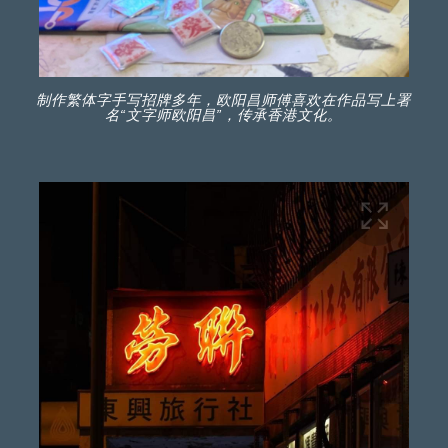
制作繁体字手写招牌多年，欧阳昌师傅喜欢在作品写上署
名“文字师欧阳昌”，传承香港文化。