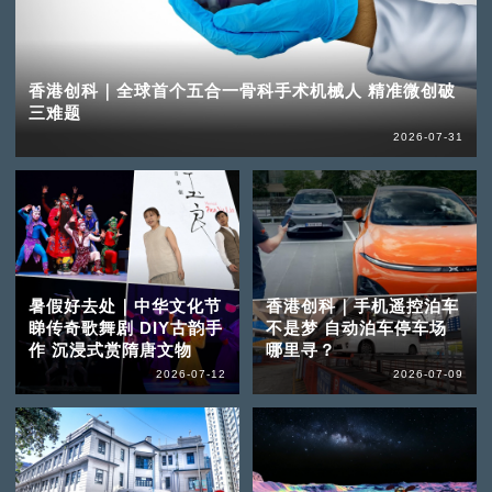
香港创科｜全球首个五合一骨科手术机械人 精准微创破
三难题
2026-07-31
暑假好去处｜中华文化节
香港创科｜手机遥控泊车
睇传奇歌舞剧 DIY古韵手
不是梦 自动泊车停车场
作 沉浸式赏隋唐文物
哪里寻？
2026-07-12
2026-07-09