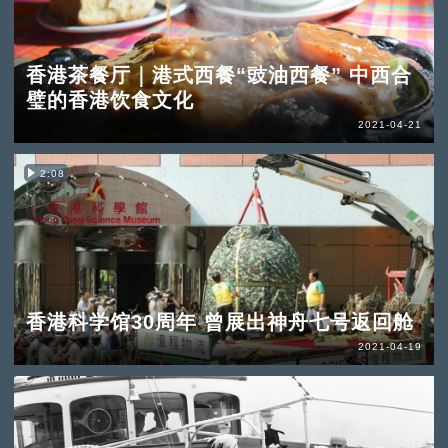
香港茶餐厅｜港式西餐“豉油西餐” 中西合
璧的香港饮食文化
2021-04-21
2:08
香港科学馆30周年 曾展出神舟七号返回舱
2021-04-19