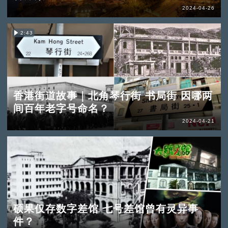
2024-04-26
2:43
香港街道故事｜北角琴行街 书局街 因哪两
间百年老字号命名？
2024-04-21
硕果仅存数字差馆 七号差馆曾有灵异事
件？