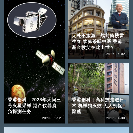
无处不旅游｜战前骑楼雷
生春 饮凉茶睇中医 香港
基金教父在此出世？
2026-05-02
香港创科｜2028年天问三
香港创科｜高科技走进日
号火星采样 港产仪器肩
常 机械狗灭蚊 无人机捉
负探测任务
聚赌
2026-05-12
2026-04-30