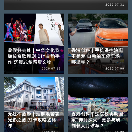
2026-07-31
暑假好去处｜中华文化节
香港创科｜手机遥控泊车
睇传奇歌舞剧 DIY古韵手
不是梦 自动泊车停车场
作 沉浸式赏隋唐文物
哪里寻？
2026-07-12
2026-07-09
无处不旅游｜油麻地警署
香港创科｜这院校协助国
光影之旅 打卡攻略逐格
家“奔月探火” 更参与研
睇
制载人月球车？