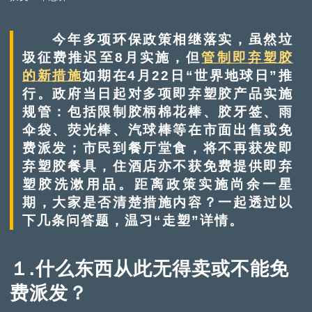
今年多项环保政策相继落实，虽然垃
圾征费推迟至8月实施，但
管制即弃塑胶
的新措施
如期在4月22日“世界地球日”推
行。政府当日起对多项即弃塑胶产品实施
规管：包括限制胶柄棉花棒、胶牙签、雨
伞袋、荧光棒、汽球棒等在市面出售或免
费派发；市民到餐厅堂食，将不再获发即
弃塑胶餐具，住酒店亦不获免费提供即弃
塑胶洗漱用品。距离政策实施尚余一星
期，大家是否清楚措施内容？一起透过以
下几条问答题，温习“走塑”详情。
１.什么东西从此无得卖或不能免
费派发？