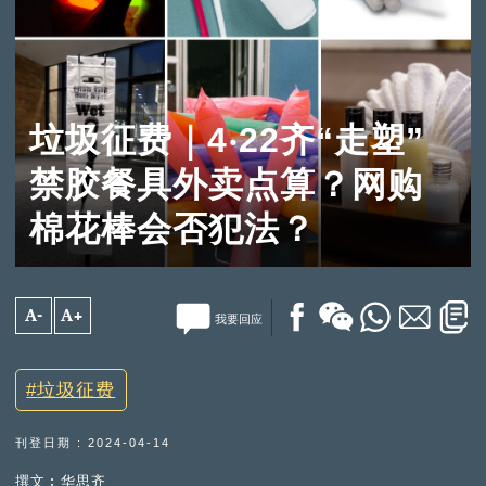
垃圾征费｜4‧22齐“走塑”
禁胶餐具外卖点算？网购
棉花棒会否犯法？
A-
A+
我要回应
垃圾征费
刊登日期 : 2024-04-14
撰文︰华思齐