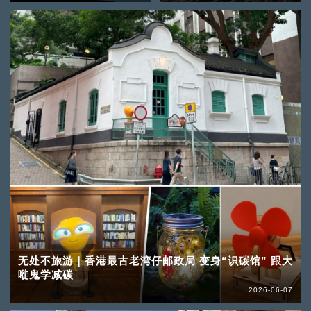
无处不旅游｜香港最古老湾仔邮政局 变身“识碳馆” 跟大
嘥鬼学减碳
2026-06-07