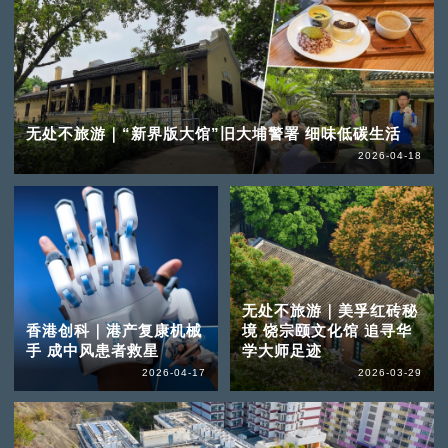
无处不旅游｜“新界版大馆”旧大埔警署 细味低碳生活
2026-04-18
无处不旅游｜美孚红砖秘
香港创科｜港产复康机械
境 饶宗颐文化馆 追寻华
手 成中风患者救星
学大师足迹
2026-04-17
2026-03-29