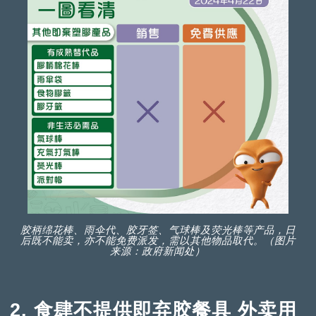
胶柄绵花棒、雨伞代、胶牙签、气球棒及荧光棒等产品，日
后既不能卖，亦不能免费派发，需以其他物品取代。（图片
来源：政府新闻处）
2. 食肆不提供即弃胶餐具 外卖用