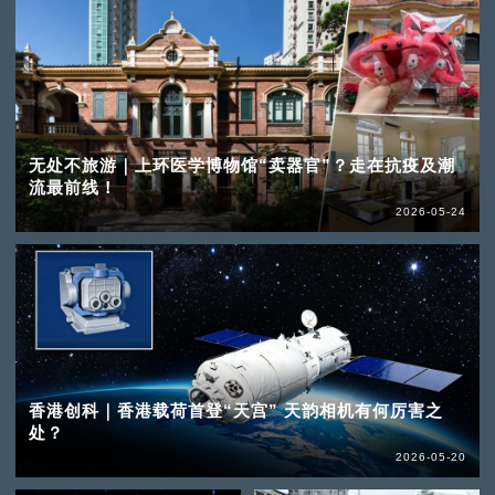
无处不旅游｜上环医学博物馆“卖器官”？走在抗疫及潮
流最前线！
2026-05-24
香港创科｜香港载荷首登“天宫” 天韵相机有何厉害之
处？
2026-05-20