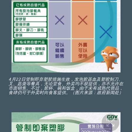
4月22日管制即弃塑胶措施生效，发泡胶器血及塑胶制刀、
叉、匙羮等餐具，无论堂食、外卖均不获提供，亦不允许在
市面销售。不过，胶杯、碗和饭盒，由于未有成熟代替品，
食肆仍可于外卖时向食客提供。（图片来源：政府新闻处）