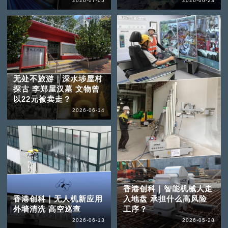
2026-07-05
2026-06-23
无处不旅游｜深水埗屋村
探古 李郑屋汉墓 文物曾
以22元被卖走？
2026-06-14
香港创科｜智能机械人走
香港创科｜无人机新应用
入地盘 承担什么高风险
外墙清洗 高空巡查
工序？
2026-06-13
2026-05-28