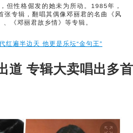
但性格倔发的她未为所动。1985年，
首张专辑，翻唱其偶像邓丽君的名曲《风
》、《邓丽君故乡情》等专辑。
年代红遍半边天 他更是乐坛“金句王”
出道 专辑大卖唱出多