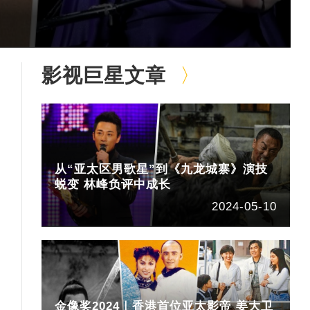
影视巨星文章
从“亚太区男歌星”到《九龙城寨》演技
蜕变 林峰负评中成长
2024-05-10
金像奖2024｜香港首位亚太影帝 姜大卫