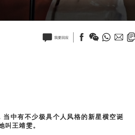
我要回应
，当中有不少极具个人风格的新星横空诞
她叫王靖雯。