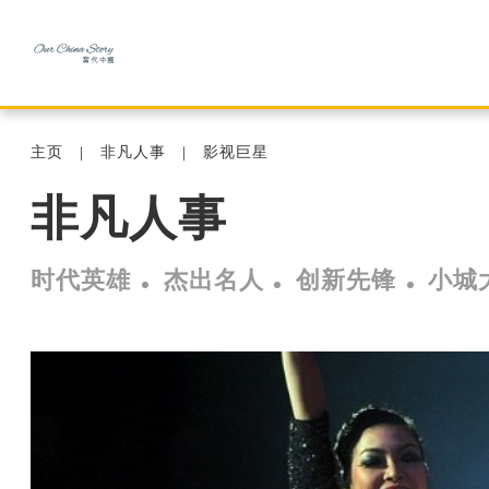
主页
非凡人事
影视巨星
非凡人事
时代英雄
杰出名人
创新先锋
小城