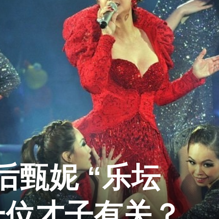
后甄妮 “乐坛
一位才子有关？