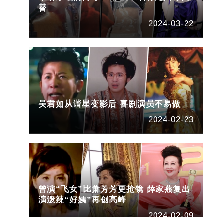
替
2024-03-22
吴君如从谐星变影后 喜剧演员不易做
2024-02-23
曾演“飞女”比萧芳芳更抢镜 薛家燕复出
演泼辣“好姨”再创高峰
2024-02-09