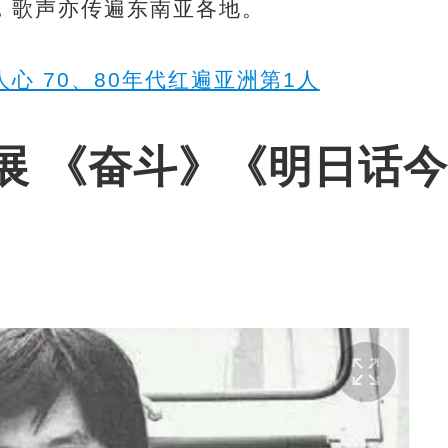
，歌声亦传遍东南亚各地。
心 70、80年代红遍亚洲第1人
展 《奋斗》《明日话