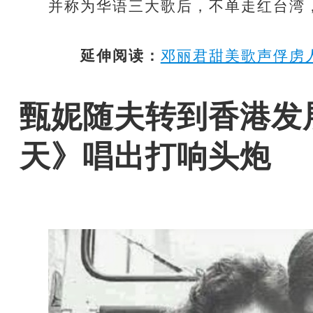
并称为华语三大歌后，不单走红台湾
延伸阅读：
邓丽君甜美歌声俘虏人
甄妮随夫转到香港发
天》唱出打响头炮