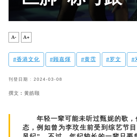
A-
A+
香港文化
顾嘉煇
黄霑
罗文
刊登日期 : 2024-03-08
撰文︰黄皓颐
年轻一辈可能未听过甄妮的歌，但
态，例如曾为李玟生前受到综艺节目
风纪”。不过，年纪较长的一辈只要