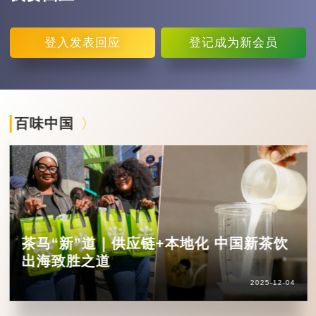
登入
发表回应
登记
成为新会员
百味中国
茶马“新”道｜供应链+本地化 中国新茶饮
出海致胜之道
2025-12-04