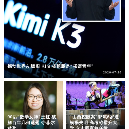
撼动世界AI版图 Kimi杨植麟是“摇滚青年”
2026-07-29
90后“数学女神”王虹 破
“山西挖眼案”郭斌6岁遭
解百年几何谜题 夺菲尔
横祸失明 高考称霸升大
兹奖
学 立志回盲校任教