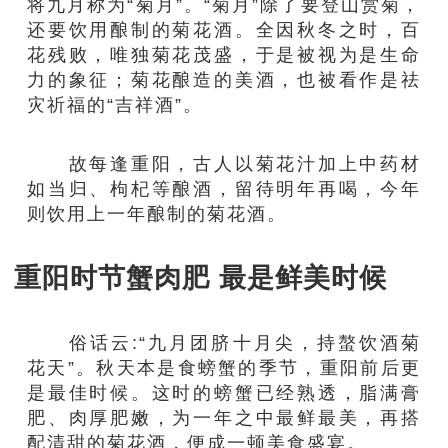
将九月称为“菊月”。“菊月”除了要登山赏菊，
还要饮用酿制的菊花酒。全因秋冬之时，百
花残败，唯独菊花茂盛，于是被视为是生命
力的象征；菊花酿造的美酒，也被看作是祛
灾祈福的“吉祥酒”。
故每逢重阳，古人以菊花汁加上中药材
如当归、枸杞等酿酒，留待明年再喝，今年
则饮用上一年酿制的菊花酒。
重阳时节蟹肉肥 最是鲜美时候
俗话云:“九月团脐十月尖，持螯饮酒菊
花天”。秋天本是食螃蟹的季节，重阳前后更
是最佳时候。这时的螃蟹已经熟透，脂满膏
肥、肉厚肥嫩，为一年之中最鲜最美，再搭
配清甜的菊花酒，便成一顿美食盛宴。