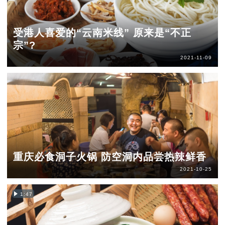
受港人喜爱的“云南米线” 原来是“不正
宗”?
2021-11-09
重庆必食洞子火锅 防空洞内品尝热辣鲜香
2021-10-25
1:47