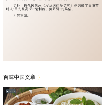
另外，唐代风俗志《岁华纪丽卷第三》也记载了重阳节
时人“重九登高”和“菊制龄、萸系臂”的风俗。
为何重阳...
百味中国文章
2:07