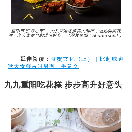
重阳节是“孝心节”，为长辈准备鲜美大闸蟹，温热的菊花
酒，老人家便可和暖过秋冬。（图片来源：Shutterstock）
延伸阅读：
食蟹文化（上）｜比起味道
秋天食蟹古时另有一番意义
九九重阳吃花糕 步步高升好意头