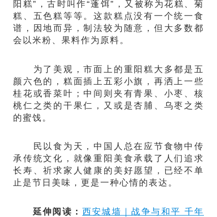
阳糕”，古时叫作“蓬饵”，又被称为花糕、菊
糕、五色糕等等。这款糕点没有一个统一食
谱，因地而异，制法较为随意，但大多数都
会以米粉、果料作为原料。
为了美观，市面上的重阳糕大多都是五
颜六色的，糕面插上五彩小旗，再洒上一些
桂花或香菜叶；中间则夹有青果、小枣、核
桃仁之类的干果仁，又或是杏脯、乌枣之类
的蜜饯。
民以食为天，中国人总在应节食物中传
承传统文化，就像重阳美食承载了人们追求
长寿、祈求家人健康的美好愿望，已经不单
止是节日美味，更是一种心情的表达。
延伸阅读：
西安城墙｜战争与和平 千年