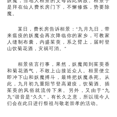
妖魔，当地人桓景的父母因此病故。桓景于
是拜在仙人费长房门下，不懈修炼，势要除
魔。
某日，费长房告诉桓景：“九月九日，带
来瘟疫的妖魔会再次降临你的家乡，可教家
人缝制布囊，内盛茱萸，系之臂上，届时登
山饮菊花酒，灾祸可消。”
桓景依言行事，果然，妖魔闻到茱萸香
和菊花酒气，不敢上山接近众人。桓景便立
即冲下山和妖魔搏斗，最终把妖魔杀死。从
此，九月初九重阳节登高避疫，饮菊酒、插
茱萸的风俗就流传下来。另外，又由于“九
九”谐音是“久久”，有长久之意，所以现今人
们会在此日进行祭祖与敬老崇孝的活动。 ​