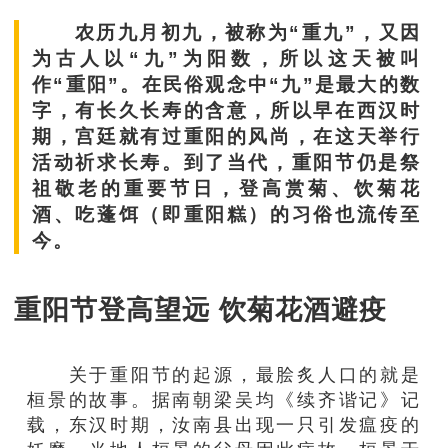
农历九月初九，被称为“重九”，又因
为古人以“九”为阳数，所以这天被叫
作“重阳”。在民俗观念中“九”是最大的数
字，有长久长寿的含意，所以早在西汉时
期，宫廷就有过重阳的风尚，在这天举行
活动祈求长寿。到了当代，重阳节仍是祭
祖敬老的重要节日，登高赏菊、饮菊花
酒、吃蓬饵（即重阳糕）的习俗也流传至
今。
重阳节
登高望远
饮菊花酒
避疫
关于重阳节的起源，最脍炙人口的就是
桓景的故事。据南朝梁吴均《续齐谐记》记
载，东汉时期，汝南县出现一只引发瘟疫的