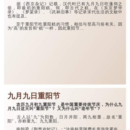
据《西京杂记》记载，汉代时已有九月九日吃蓬饵之
俗，即最初的重阳糕。饵，即古代之糕。在《东京梦华
录》、《梦粱录》、《武林旧事》等记录宋代生活的文献中
也有提及。
至于重阳节吃重阳糕的习惯，相信与登高习俗有关。因
为“高”的发音和“糕”一样，因此重阳节...
九月九日重阳节
农历九月初九重阳节，是中国重要传统节庆，为什么九
月九日这天叫“重阳节”？ 又为什么叫“老年节”？
古人以“九”为阳数，日月并阳，两九相重，故名“重
阳”，亦称重九、九九重阳。
南朝梁《荆楚岁时记》：“汝南桓景随费长房游学累年，