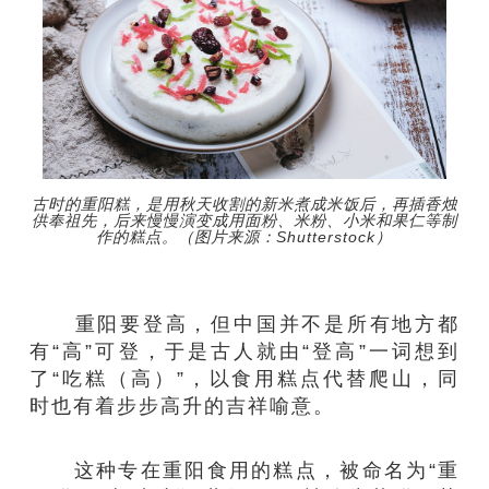
古时的重阳糕，是用秋天收割的新米煮成米饭后，再插香烛
供奉祖先，后来慢慢演变成用面粉、米粉、小米和果仁等制
作的糕点。（图片来源：Shutterstock）
重阳要登高，但中国并不是所有地方都
有“高”可登，于是古人就由“登高”一词想到
了“吃糕（高）”，以食用糕点代替爬山，同
时也有着步步高升的吉祥喻意。
这种专在重阳食用的糕点，被命名为“重