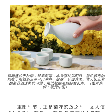
菊花盛放于秋季，经霜耐寒，本身有祛风明目、清热解毒的
功效，酿成酒后更可以养肝、健脑、延缓衰老。古人因此有
酿菊花酒送礼的习惯，用以祝福亲朋好友长寿。（图片来
源：视觉中国）
重阳时节，正是菊花怒放之时，文人便