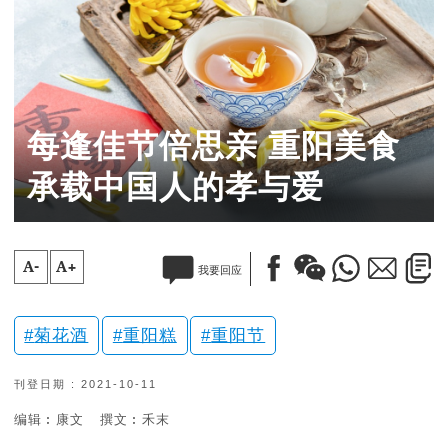
每逢佳节倍思亲 重阳美食
承载中国人的孝与爱
A-
A+
我要回应
菊花酒
重阳糕
重阳节
刊登日期 : 2021-10-11
编辑︰康文
撰文︰禾末