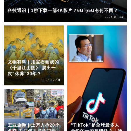
科技通识｜1秒下载一部4K影片？6G与5G有何不同？
2026-07-14
文物有料｜用宝石画成的
《千里江山图》 展出一
次“休养”30年？
2026-07-10
工业旅游｜上万人抢20个
“TikTok”是全球最多人
名额 工厂何以成热门新
会说的一句福建话？｜神