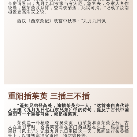
长房谓景曰：九月九日汝家当有灾厄，急宜去，令家人各作
绫囊，盛茱萸以系臂，登高饮菊酒，此祸可消。”记载了汝南
桓景登高消灾之说。
西汉《西京杂记》载宫中秋事：“九月九日佩...
重阳插茱萸 三插三不插
“遥知兄弟登高处，遍插茱萸少一人。”这首来自唐代诗
人王维《九月九日忆山东兄弟》中的诗句，提及了古代中国
重阳节一个重要习俗，就是插茱萸。
茱萸是一种植物，有吴茱萸、山茱萸和食茱萸之分。古
人在重阳节时，会将茱萸插在家门前及戴在头上，根据晋代
周处《风土记》记载九月九日重阳这一天，民间流行茱萸插
头上，以御初寒消灾避难、预防瘟疫等。