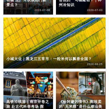
景点？
州冷知识
2026-07-08
2026-07-03
小城大业｜黑龙江五常市：一粒米何以飘香全国？
2026-06-25
高铁沿线游｜南京开卷之
《给阿嬷的情书》南枝卖
旅 赴古代科举考场 探
的“无米粿”是什么潮汕美