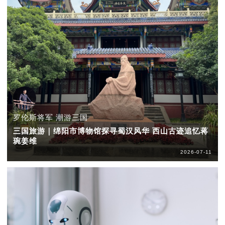
罗伦斯将军 潮游三国
三国旅游｜绵阳市博物馆探寻蜀汉风华 西山古迹追忆蒋
琬姜维
2026-07-11