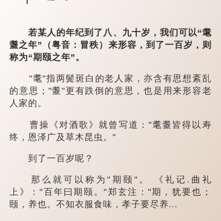
若某人的年纪到了八、九十岁，我们可以“耄
耋之年”（粤音：冒秩）来形容，到了一百岁，则
称为“期颐之年”。
"耄"指两鬓斑白的老人家，亦含有思想紊乱
的意思；"耋"更有跌倒的意思，也是用来形容老
人家的。
曹操《对酒歌》就曾写道："耄耋皆得以寿
终，恩泽广及草木昆虫。"
到了一百岁呢？
那么就可以称为"期颐"。 《礼记.曲礼
上》："百年曰期颐。"郑玄注："期，犹要也；
颐，养也。不知衣服食味，孝子要尽养...