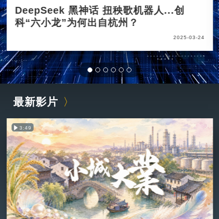
DeepSeek 黑神话 扭秧歌机器人...创
科“六小龙”为何出自杭州？
2025-03-24
最新影片
3:49