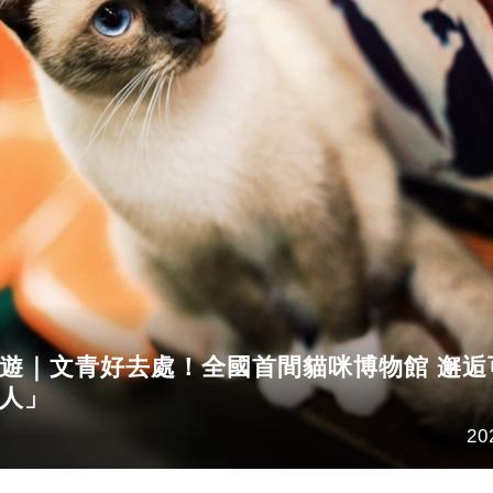
遊｜文青好去處！全國首間貓咪博物館 邂逅
人」
20