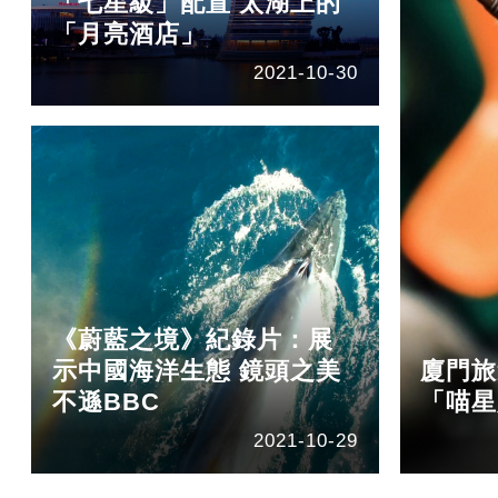
「七星級」配置 太湖上的
「月亮酒店」
2021-10-30
《蔚藍之境》紀錄片：展
示中國海洋生態 鏡頭之美
廈門旅
不遜BBC
「喵星
2021-10-29