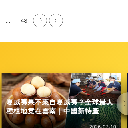
...
43
夏威夷果不來自夏威夷？全球最大
種植地竟在雲南｜中國新特產
2026-07-10