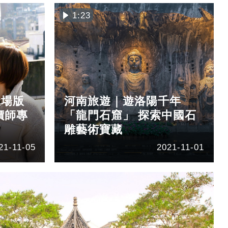
1:23
職場版
河南旅遊｜遊洛陽千年
價師專
「龍門石窟」 探索中國石
雕藝術寶藏
21-11-05
2021-11-01