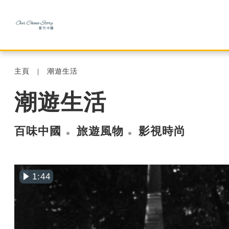
主頁
潮遊生活
潮遊生活
百味中國
旅遊風物
影視時尚
1:44