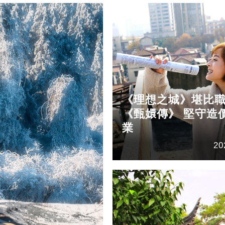
《理想之城》堪比
《甄嬛傳》 堅守造
業
20