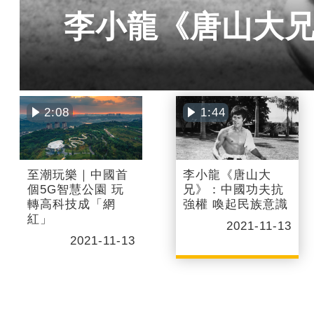
李小龍《唐山大兄
2:08
1:44
至潮玩樂｜中國首
李小龍《唐山大
個5G智慧公園 玩
兄》：中國功夫抗
轉高科技成「網
強權 喚起民族意識
紅」
2021-11-13
2021-11-13