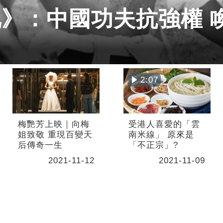
》：中國功夫抗強權 
2:07
梅艷芳上映｜向梅
受港人喜愛的「雲
姐致敬 重現百變天
南米線」 原來是
后傳奇一生
「不正宗」?
2021-11-12
2021-11-09