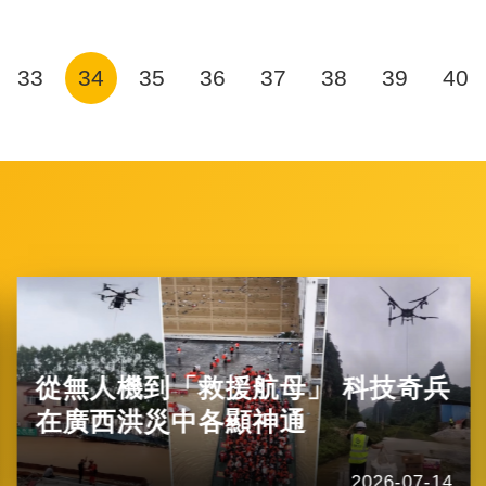
33
34
35
36
37
38
39
40
從無人機到「救援航母」 科技奇兵
在廣西洪災中各顯神通
2026-07-14