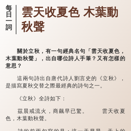
每
雲天收夏色 木葉動
日
一
秋聲
詞
關於立秋，有一句經典名句「雲天收夏色，
木葉動秋聲」，出自哪位詩人手筆？又有怎樣的
意思？
這兩句詩出自唐代詩人劉言史的《立秋》，
是描寫夏秋交替之際最經典的詩句之一。
《立秋》全詩如下：
茲晨戒流火，商飆早已驚。 雲天收夏
色，木葉動秋聲。