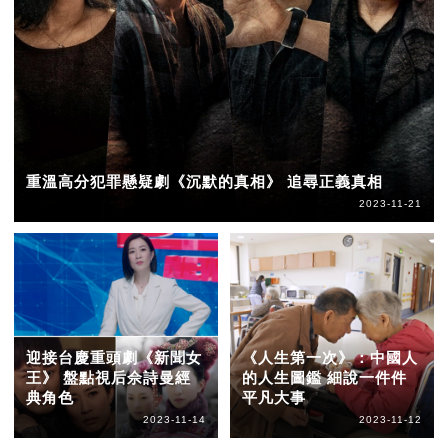
重溫高分犯罪懸疑劇《沉默的真相》 追尋正義真相
2023-11-21
迎接台慶重頭劇《新聞女
《人生第一次》：中國人
王》 盤點視后佘詩曼經
的人生圖鑑 細說一件件
典角色
平凡大事
2023-11-14
2023-11-12