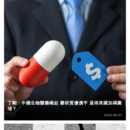
丁剛：中國生物醫藥崛起 藥研質優價平 逼得美國加碼圍
堵？
2026-08-07