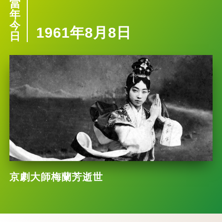
當
年
今
1961年8月8日
日
京劇大師梅蘭芳逝世