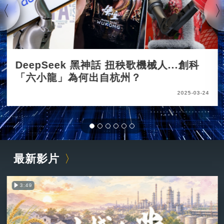
DeepSeek 黑神話 扭秧歌機械人...創科
「六小龍」為何出自杭州？
2025-03-24
最新影片
3:49