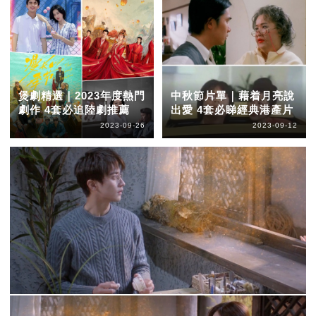
煲劇精選｜2023年度熱門
中秋節片單｜藉着月亮說
劇作 4套必追陸劇推薦
出愛 4套必睇經典港產片
2023-09-26
2023-09-12