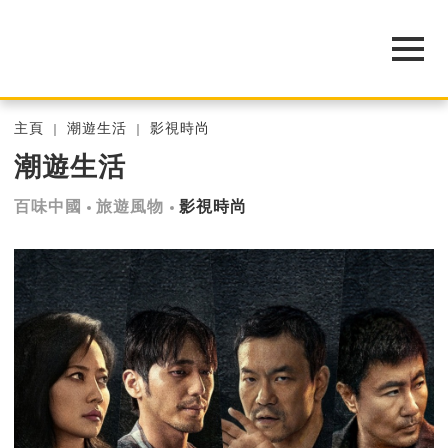
主頁
潮遊生活
影視時尚
潮遊生活
百味中國
旅遊風物
影視時尚