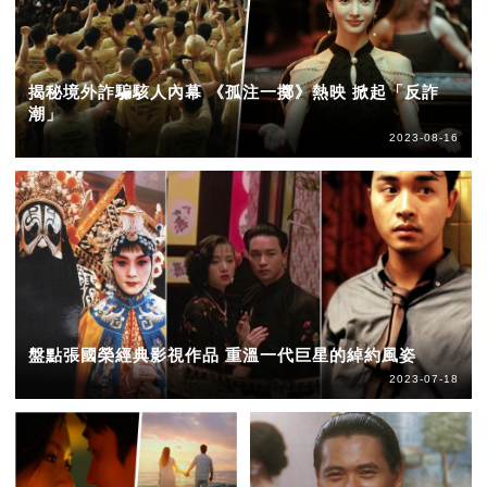
揭秘境外詐騙駭人內幕 《孤注一擲》熱映 掀起「反詐
潮」
2023-08-16
盤點張國榮經典影視作品 重溫一代巨星的綽約風姿
2023-07-18