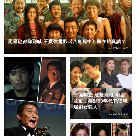
周星馳都睇到喊 王寶強電影《八角籠中》勝在夠真誠？
2023-08-22
堅強獨立 敢愛敢恨 剛柔
並重…盤點90年代TVB職
場劇女強人
2023-08-13