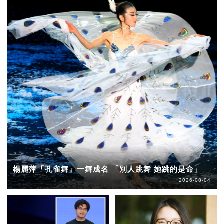
楊麗萍「孔雀舞」一舞成名 「別人跳舞 她跳的是命」
2026-08-04