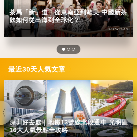
茶馬「新」道｜從東南亞到歐美 中國新茶
飲如何從出海到全球化？
2025-12-13
最近30天人氣文章
深圳好去處｜地鐵13號線北段通車 光明區
16大人氣景點全攻略