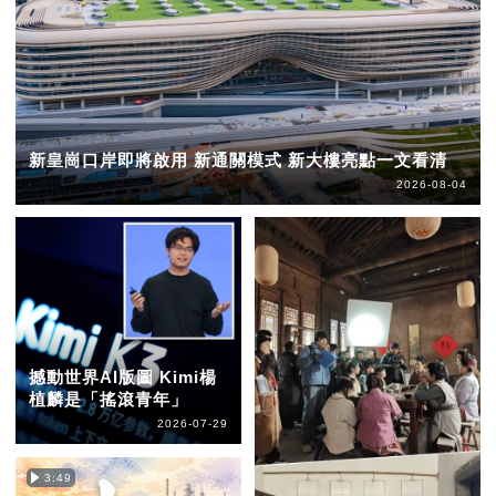
新皇崗口岸即將啟用 新通關模式 新大樓亮點一文看清
2026-08-04
撼動世界AI版圖 Kimi楊
植麟是「搖滾青年」
2026-07-29
3:49