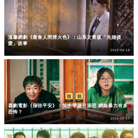
溫馨網劇《最食人間煙火色》：山系文青版「先婚後
愛」故事
2023-09-19
喜劇電影《保你平安》：笑中帶淚引深思 網絡暴力有多
恐怖？
2023-08-27