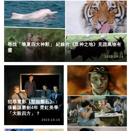
尋找「華夏四大神獸」 紀錄片《眾神之地》見證萬物有
靈
2023-10-24
犯罪電影《堅如磐石》：
張藝謀磨劍4年 霓虹美學
「大殺四方」？
2023-10-10