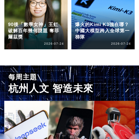
90後「數學女神」王虹
爆火的Kimi K3強在哪？
破解百年幾何謎題 奪菲
中國大模型跨入全球第一
爾茲獎
梯隊
2026-07-24
2026-07-24
每周主題
杭州人文 智造未來