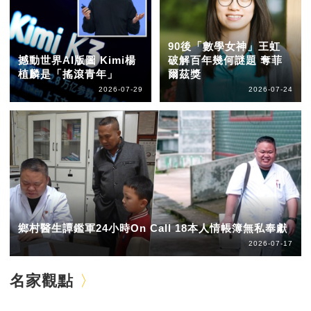
90後「數學女神」王虹
撼動世界AI版圖 Kimi楊
破解百年幾何謎題 奪菲
植麟是「搖滾青年」
爾茲獎
2026-07-29
2026-07-24
鄉村醫生譚鑑軍24小時On Call 18本人情帳簿無私奉獻
2026-07-17
名家觀點