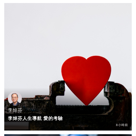
李焯芬
李焯芬人生導航 愛的考驗
8小時前