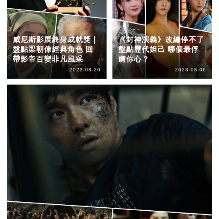
威尼斯影展終身成就獎｜
《封神演義》改編停不了
盤點梁朝偉經典角色 回
盤點歷代妲己 哪個最俘
帶影帝百變非凡風采
虜你心？
2023-08-20
2023-08-06