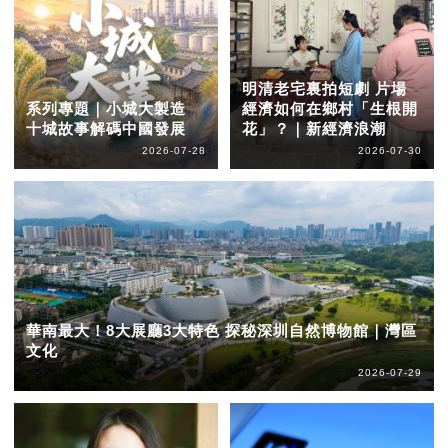
明清老宅裏拍短劇 片場
系列專題｜小城大製造
經濟如何在鄉村「生根開
十城故事解碼中國發展
花」？｜新經濟浪潮
2026-07-28
2026-07-30
華南最大！8大展廳3大特色 探秘深圳自然博物館｜灣區
文化
2026-07-29