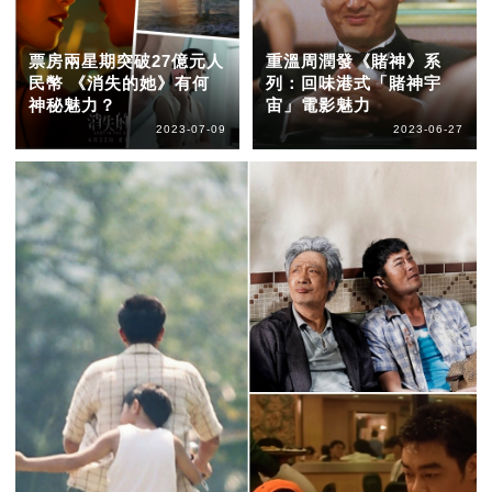
票房兩星期突破27億元人
重溫周潤發《賭神》系
民幣 《消失的她》有何
列：回味港式「賭神宇
神秘魅力？
宙」電影魅力
2023-07-09
2023-06-27