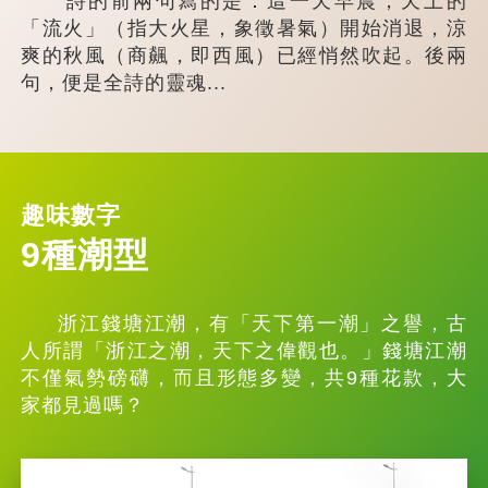
詩的前兩句寫的是：這一天早晨，天上的
「流火」（指大火星，象徵暑氣）開始消退，涼
爽的秋風（商飆，即西風）已經悄然吹起。後兩
句，便是全詩的靈魂...
趣味數字
9種潮型
浙江錢塘江潮，有「天下第一潮」之譽，古
人所謂「浙江之潮，天下之偉觀也。」錢塘江潮
不僅氣勢磅礴，而且形態多變，共9種花款，大
家都見過嗎？