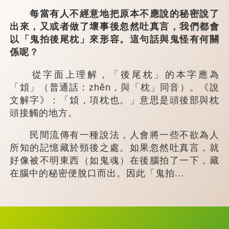
每當有人不經意地把原本不應說的秘密說了
出來，又或者做了壞事後忽然吐真言，我們都會
以「鬼拍後尾枕」來形容。這句話與鬼怪有何關
係呢？
從字面上理解，「後尾枕」的本字應為
「䪴」（普通話：zhěn，與「枕」同音）。《說
文解字》：「䪴，項枕也。」意思是頭後部與枕
頭接觸的地方。
民間流傳有一種說法，人會將一些不欲為人
所知的記憶藏於頸後之處。如果忽然吐真言，就
好像被不明東西（如鬼魂）在後腦拍了一下，藏
在腦中的秘密便脫口而出。因此「鬼拍...