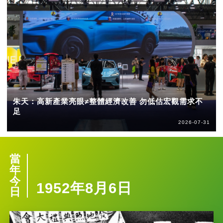
朱天：高新產業亮眼≠整體經濟改善 勿低估宏觀需求不
足
2026-07-31
當
年
今
1952年8月6日
日