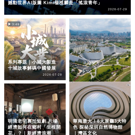
撼動世界AI版圖 Kimi楊植麟是「搖滾青年」
2026-07-29
3:49
系列專題｜小城大製造
十城故事解碼中國發展
2026-07-28
明清老宅裏拍短劇 片場
華南最大！8大展廳3大特
經濟如何在鄉村「生根開
色 探秘深圳自然博物館
花」？｜新經濟浪潮
｜灣區文化