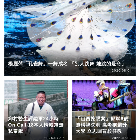
楊麗萍「孔雀舞」一舞成名 「別人跳舞 她跳的是命」
2026-08-04
鄉村醫生譚鑑軍24小時
「山西挖眼案」郭斌6歲
On Call 18本人情帳簿無
遭橫禍失明 高考稱霸升
私奉獻
大學 立志回盲校任教
2026-07-17
2026-07-02