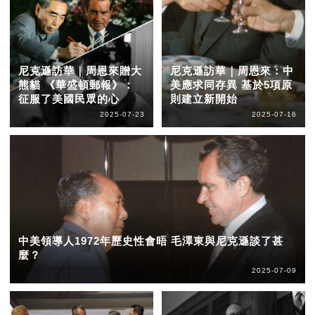
尼克遜訪華｜周恩來贈大
尼克遜訪華｜周恩來：中
熊貓 《華盛頓郵報》：
美應求同存異 基於5項原
征服了美國民眾的心
則建立新開始
2025-07-23
2025-07-16
中美領導人1972年歷史性會晤 毛澤東與尼克遜談了甚
麼？
2025-07-09