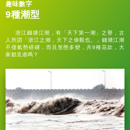
趣味數字
9種潮型
浙江錢塘江潮，有「天下第一潮」之譽，古
人所謂「浙江之潮，天下之偉觀也。」錢塘江潮
不僅氣勢磅礴，而且形態多變，共9種花款，大
家都見過嗎？