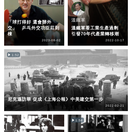
溫鐵軍
「球打得好 還會辦外
交」 乒乓外交功臣莊則
溫鐵軍看工業生產過剩
棟
引發70年代產業轉移潮
2023-08-02
2022-10-17
1:52
尼克遜訪華 促成《上海公報》中美建交第一步
2022-02-21
1:58