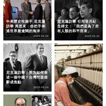
中美歷史性握手 尼克遜
尼克遜訪華 引用登月紀
訪華 周恩來：你把手伸
念碑文：「我們是為了所
過世界最遼闊的海洋
有人類的和平而來」
2025-06-06
2025-05-31
尼克遜訪華｜美方如何表
述一個中國？台灣問題措
辭成焦點
2025-05-24