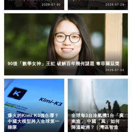
2026-07-30
2026-07-29
90後「數學女神」王虹 破解百年幾何謎題 奪菲爾茲獎
2026-07-24
爆火的Kimi K3強在哪？
全球每3台冷氣機1台「廣
中國大模型跨入全球第一
東造」 中國「風」如何
梯隊
降溫歐洲？｜灣區智造