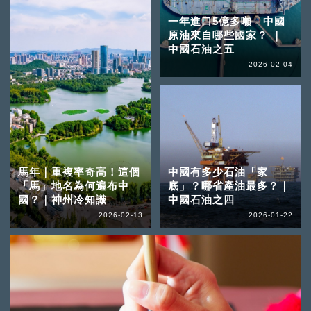
一年進口5億多噸 中國
原油來自哪些國家？ ｜
中國石油之五
2026-02-04
馬年｜重複率奇高！這個
中國有多少石油「家
「馬」地名為何遍布中
底」？哪省產油最多？｜
國？｜神州冷知識
中國石油之四
2026-02-13
2026-01-22