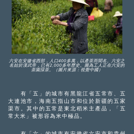
六安在安徽省西部，人口400多萬，以產茶而聞名。六安之
名始於漢武帝，已有2,000多年歷史。圖為工人正在六安的
茶園採茶。（圖片來源：視覺中國）
有「五」的城市有黑龍江省五常市、五
大連池市，海南五指山市和位於新疆的五家
渠市。其中的五常是東北稻米主產品，「五
常大米」被形容為米中極品。
有「六」的城市有安徽省六安市和貴州