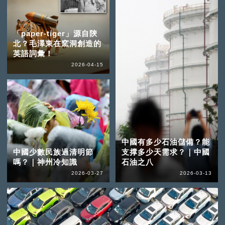
「paper-tiger」源自陝
北？毛澤東在窯洞創造的
英語詞彙！
2026-04-15
中國有多少石油儲備？能
中國少數民族過清明節
支撑多少天需求？｜中國
嗎？｜神州冷知識
石油之八
2026-03-27
2026-03-13