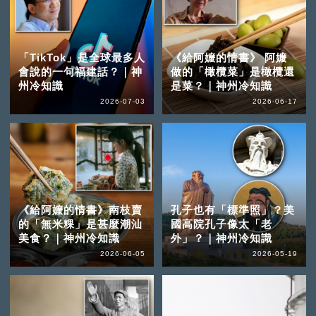
「TikTok」是全球最多人
《給阿嬤的情書》 阿嬤
會說的一句福建話？｜神
做的「橄欖菜」是橄欖還
州冷知識
是菜？｜神州冷知識
2026-07-03
2026-06-17
《給阿嬤的情書》南枝賣
孔子也有「標準照」？美
的「無米粿」是甚麼潮汕
國高院孔子像太「老
美食？｜神州冷知識
外」？｜神州冷知識
2026-06-05
2026-05-19