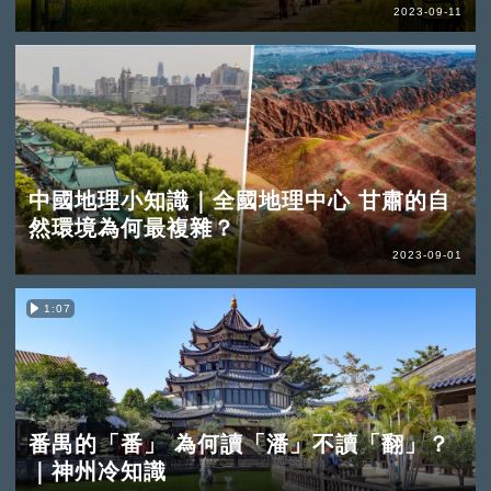
2023-09-11
中國地理小知識｜全國地理中心 甘肅的自
然環境為何最複雜？
2023-09-01
1:07
番禺的「番」 為何讀「潘」不讀「翻」？
｜神州冷知識