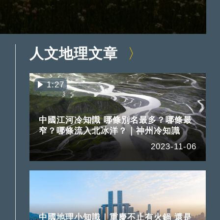
人文地理文章
1:27
中國江河冷知識 哪條別名最多？哪條最
窄？哪條流入北冰洋？｜神州冷知識
2023-11-06
中國地理小知識｜重慶不止有火鍋 還是