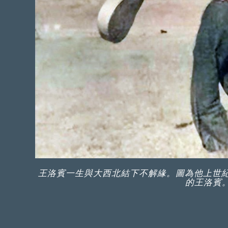
王洛賓一生與大西北結下不解緣。圖為他上世紀
的王洛賓