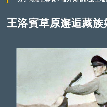
王洛賓草原邂逅藏族