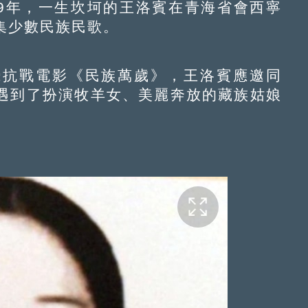
9年，一生坎坷的王洛賓在青海省會西寧
集少數民族民歌。
抗戰電影《民族萬歲》，王洛賓應邀同
遇到了扮演牧羊女、美麗奔放的藏族姑娘