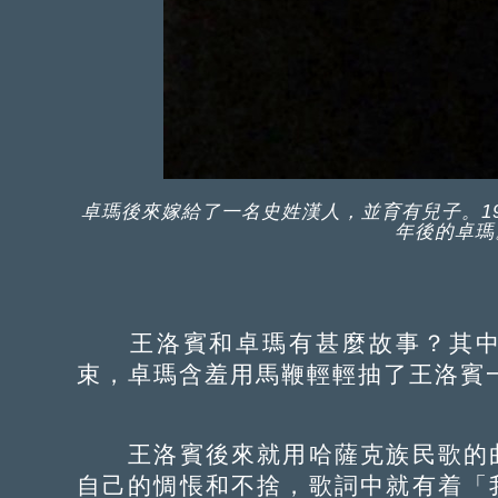
卓瑪後來嫁給了一名史姓漢人，並育有兒子。19
年後的卓瑪
王洛賓和卓瑪有甚麼故事？其中
束，卓瑪含羞用馬鞭輕輕抽了王洛賓
王洛賓後來就用哈薩克族民歌的曲
自己的惆悵和不捨，歌詞中就有着「