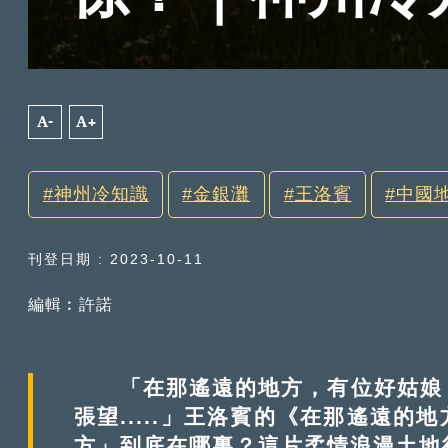
A-
A+
神州冷知識
金銀灘
王洛賓
中國
刊登日期 : 2023-10-11
編輯︰許諾
「在那遙遠的地方，有位好姑娘，
張望.....」王洛賓的《在那遙遠
方」到底在哪裏？這片柔情浪漫土地