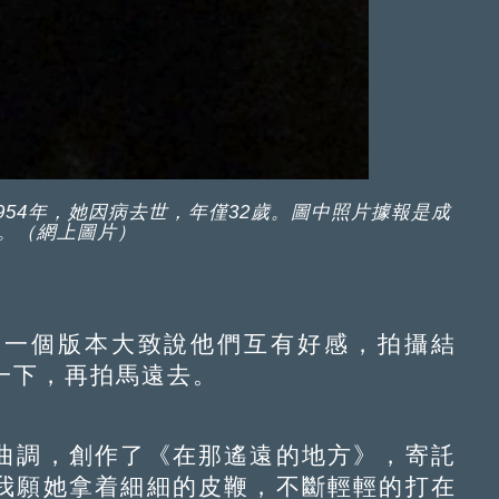
54年，她因病去世，年僅32歲。圖中照片據報是成
。（網上圖片）
一個版本大致說他們互有好感，拍攝結
一下，再拍馬遠去。
調，創作了《在那遙遠的地方》，寄託
我願她拿着細細的皮鞭，不斷輕輕的打在