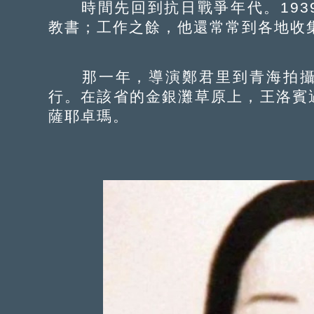
時間先回到抗日戰爭年代。193
教書；工作之餘，他還常常到各地收
那一年，導演鄭君里到青海拍攝
行。在該省的金銀灘草原上，王洛賓
薩耶卓瑪。