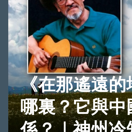
《在那遙遠的
哪裏？它與中
係？｜神州冷