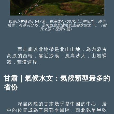
祁連山主峰達5,547米。在海拔4,700米以上的山地，終年
積雪，有冰川分佈，是河西農業灌溉的主要水源之一。（圖
片來源：視覺中國）
而走廊以北地帶是北山山地，為內蒙古
高原的西端，靠近沙漠，風高沙大，山岩裸
露，荒漠連片。
甘肅｜氣候水文：氣候類型最多的
省份
深居內陸的甘肅幾乎是中國的中心，居
中的位置成為了東部季風區、西北乾旱半乾