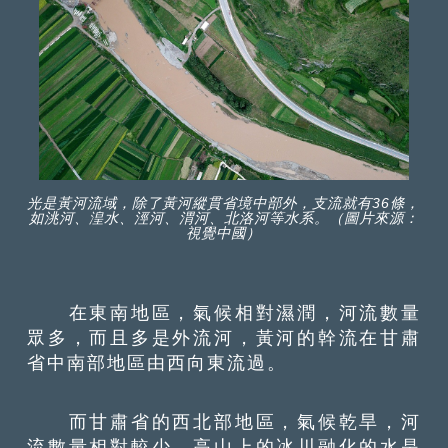
光是黃河流域，除了黃河縱貫省境中部外，支流就有36條，
如洮河、湟水、涇河、渭河、北洛河等水系。（圖片來源：
視覺中國）
在東南地區，氣候相對濕潤，河流數量
眾多，而且多是外流河，黃河的幹流在甘肅
省中南部地區由西向東流過。
而甘肅省的西北部地區，氣候乾旱，河
流數量相對較少，高山上的冰川融化的水是