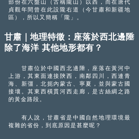
部份在六盤山（古稱隴山）以西，而在唐代
貞觀年間曾在此設隴右道（今甘肅和新疆地
區），所以又簡稱「隴」。
甘肅｜地理特徵：座落於西北邊陲
除了海洋 其他地形都有？
甘肅位於中國西北邊陲，座落在黃河中
上游，其東面連接陝西，南鄰四川，西連青
海、新彊，北扼內蒙古、寧夏，並與蒙古國
接壤。其東西橫貫河西走廊，是古絲綢之路
的黃金路段。
有人說，甘肅省是中國自然地理環境最
複雜的省份，到底原因是甚麼呢？