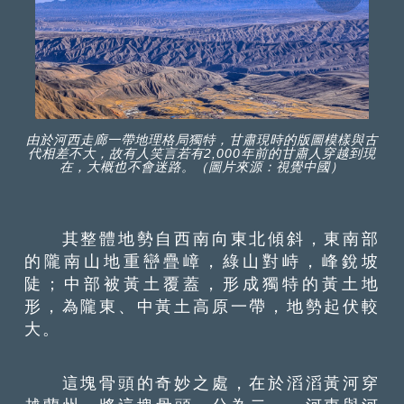
由於河西走廊一帶地理格局獨特，甘肅現時的版圖模樣與古
代相差不大，故有人笑言若有2,000年前的甘肅人穿越到現
在，大概也不會迷路。（圖片來源：視覺中國）
其整體地勢自西南向東北傾斜，東南部
的隴南山地重巒疊嶂，綠山對峙，峰銳坡
陡；中部被黃土覆蓋，形成獨特的黃土地
形，為隴東、中黃土高原一帶，地勢起伏較
大。
這塊骨頭的奇妙之處，在於滔滔黃河穿