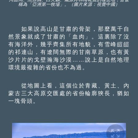
稱為「亞洲第一牧場」。（圖片來源：視覺中國）
如果說高山是甘肅的骨架，那麼萬千自
然景象就成了甘肅的「血肉」。這裏除了沒
有海洋外，幾乎齊集所有地貌，有雪峰皚皚
的祁連山，有遼闊無際的甘南草原，也有黃
沙片片的戈壁瀚海沙漠……說上是自然地理
環境最複雜的省份也不為過。
從地圖上看，這個位於青藏、黃土、內
蒙古三大高原交匯處的省份輪廓狹長，猶如
一塊骨頭。