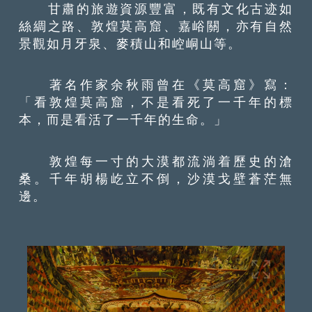
甘肅的旅遊資源豐富，既有文化古迹如
絲綢之路、敦煌莫高窟、嘉峪關，亦有自然
景觀如月牙泉、麥積山和崆峒山等。
著名作家余秋雨曾在《莫高窟》寫：
「看敦煌莫高窟，不是看死了一千年的標
本，而是看活了一千年的生命。」
敦煌每一寸的大漠都流淌着歷史的滄
桑。千年胡楊屹立不倒，沙漠戈壁蒼茫無
邊。