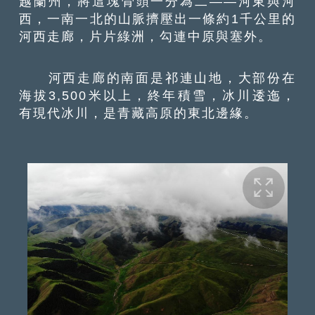
越蘭州，將這塊骨頭一分為二——河東與河
西，一南一北的山脈擠壓出一條約1千公里的
河西走廊，片片綠洲，勾連中原與塞外。
河西走廊的南面是祁連山地，大部份在
海拔3,500米以上，終年積雪，冰川逶迤，
有現代冰川，是青藏高原的東北邊緣。