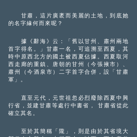
甘肅，這片廣袤而美麗的土地，到底她
的名字緣何而來呢？
據《辭海》云：「舊以甘州、肅州兩地
首字得名。」甘肅一名，可追溯至西夏，其
時中原西北方的國土被西夏佔據。西夏取河
西走廊的重鎮、唐朝的甘州（今張掖市）、
肅州（今酒泉市）二字首字合併，設「甘肅
軍」。
直至元代，元世祖忽必烈廢除西夏中興
行省，並建甘肅等處行中書省， 甘肅省從此
確立其名。
至於其簡稱「隴」，則是由於其省境大