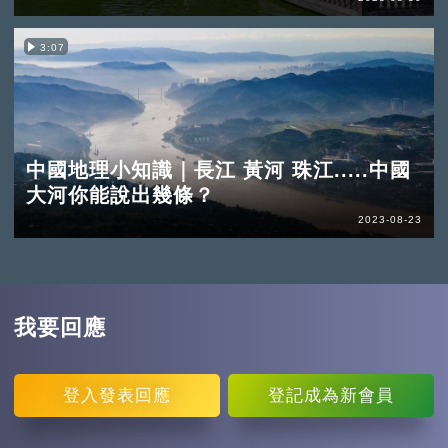
3:07
中國地理小知識｜長江 黃河 珠江.....中國
大河你能說出幾條？
2023-08-23
我要回應
登入
發表回應
登記
成為新會員