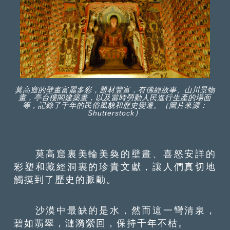
莫高窟的壁畫富麗多彩，題材豐富，有佛經故事、山川景物
畫，亭台樓閣建築畫，以及當時勞動人民進行生產的場面
等，記錄了千年的民俗風貌和歷史變遷。（圖片來源：
Shutterstock）
莫高窟裏美輪美奐的壁畫、喜怒安詳的
彩塑和藏經洞裏的珍貴文獻，讓人們真切地
觸摸到了歷史的脈動。
沙漠中最缺的是水，然而這一彎清泉，
碧如翡翠，漣漪縈回，保持千年不枯。