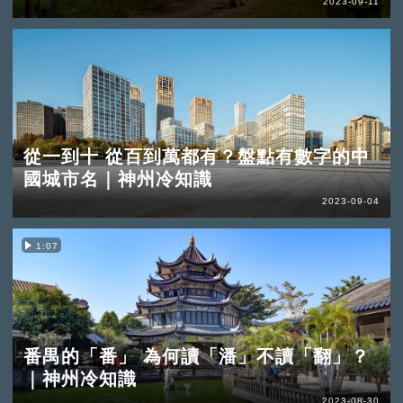
2023-09-11
從一到十 從百到萬都有？盤點有數字的中
國城市名｜神州冷知識
2023-09-04
1:07
番禺的「番」 為何讀「潘」不讀「翻」？
｜神州冷知識
2023-08-30