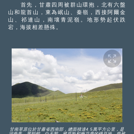
首先，甘肅四周被群山環抱，北有六盤
山和龍首山，東為岷山、秦嶺，西接阿爾金
山、祁連山，南壤青泥嶺。地形勢起伏跌
宕，海拔相差懸殊。
甘南草原位於甘肅省西南部，總面積達4.5萬平方公里，是
河曲馬、黑頸鶴、白天鵝、藏原羚和梅花鹿的棲息地，曾被