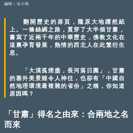
編輯︰伍小辣
翻開歷史的扉頁，隴原大地躍然紙
上。一條絲綢之路，貫穿了大半個甘肅，
書寫了近兩千年的中華歷史，佛教文化在
這裏孕育發展，熱情的西北人在此繁衍生
息。
「大漠孤煙盡，長河落日圓」，甘肅
的塞外美景雖令人神往，也卻有「中國自
然地理環境最複雜的省份」之稱，你知道
原因嗎？
「甘肅」得名之由來：合兩地之名
而來