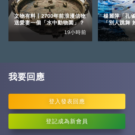
文物有料丨2700年前浪漫信物
楊麗萍「孔
送愛妻一個「水中動物園」？
「別人跳舞 
19小時前
我要回應
登入
發表回應
登記
成為新會員