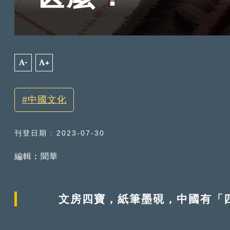
A-
A+
中國文化
刊登日期 : 2023-07-30
編輯︰聞華
文房四寶，紙筆墨硯，中國有「四