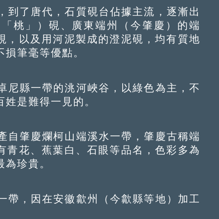
到了唐代，石質硯台佔據主流，逐漸出
同「桃」）硯、廣東端州（今肇慶）的端
硯，以及用河泥製成的澄泥硯，均有質地
不損筆毫等優點。
尼縣一帶的洮河峽谷，以綠色為主，不
百姓是難得一見的。
自肇慶爛柯山端溪水一帶，肇慶古稱端
有青花、蕉葉白、石眼等品名，色彩多為
最為珍貴。
帶，因在安徽歙州（今歙縣等地）加工