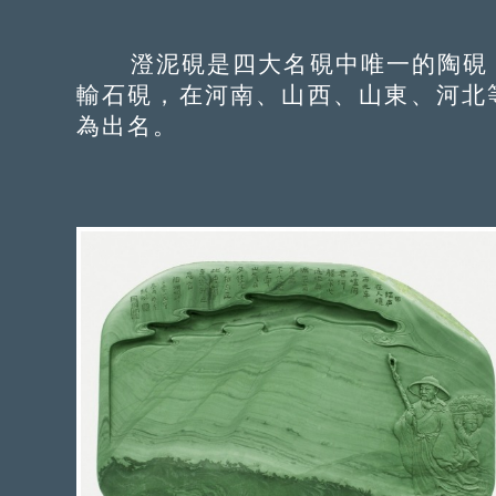
澄泥硯是四大名硯中唯一的陶硯，
輸石硯，在河南、山西、山東、河北
為出名。