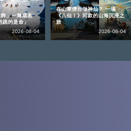
在山東煙台做神仙？ 一場
雀舞」一舞成名
《八仙！》同款的山海沉浸之
她跳的是命」
旅
2026-08-04
2026-08-04