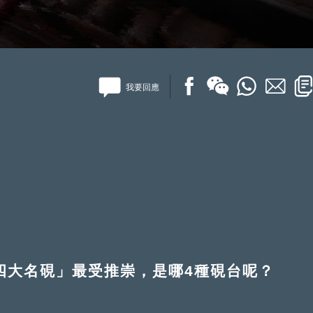
我要回應
大名硯」最受推崇，是哪4種硯台呢？