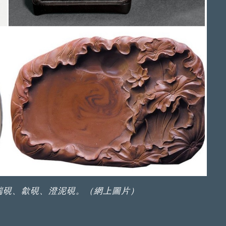
端硯、歙硯、澄泥硯。（網上圖片）