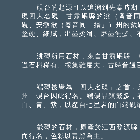
硯台的起源可以追溯到先秦時期，
現四大名硯：甘肅岷縣的洮（粵音
硯、安徽歙（粵音同「攝」）州的歙
堅硬、細膩，出墨柔滑、磨墨無聲、
洮硯所用石材，來自甘肅岷縣、卓
過石料稀有、採集難度大，古時普通
端硯被譽為「四大名硯」之首，產
州，硯台因此得名。端硯品類繁多，
白、青、紫，以產自七星岩的白端硯
歙硯的石材，原產於江西婺源縣一
而得名，色彩以青黑為主。