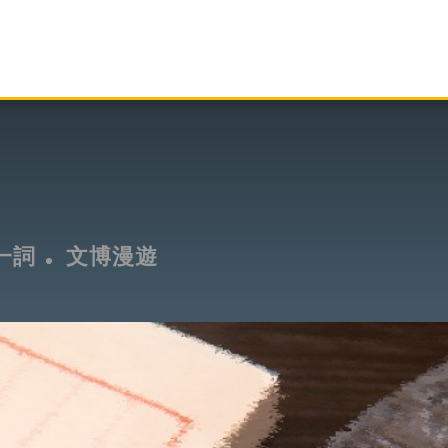
一詞
文博漫遊