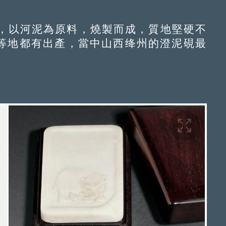
以河泥為原料，燒製而成，質地堅硬不
等地都有出產，當中山西绛州的澄泥硯最