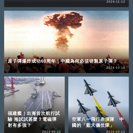
2024-11-12
原子彈爆炸成功60周年｜中國為何必須研製原子彈？
2024-10-18
福建艦｜出海首次航行試
驗 海試試甚麼？電磁彈
空軍八一飛行表演隊 中
射有多強？
國的「藍天儀仗隊」
2024-05-02
2024-02-12