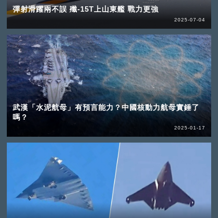
彈射滑躍兩不誤 殲-15T上山東艦 戰力更強
2025-07-04
武漢「水泥航母」有預言能力？中國核動力航母實錘了
嗎？
2025-01-17