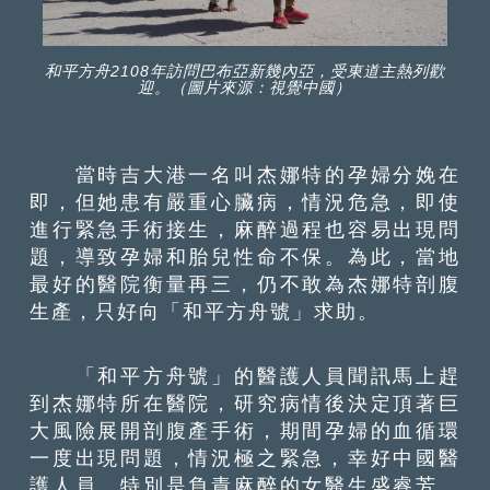
和平方舟2108年訪問巴布亞新幾內亞，受東道主熱列歡
迎。（圖片來源：視覺中國）
當時吉大港一名叫杰娜特的孕婦分娩在
即，但她患有嚴重心臟病，情況危急，即使
進行緊急手術接生，麻醉過程也容易出現問
題，導致孕婦和胎兒性命不保。為此，當地
最好的醫院衡量再三，仍不敢為杰娜特剖腹
生產，只好向「和平方舟號」求助。
「和平方舟號」的醫護人員聞訊馬上趕
到杰娜特所在醫院，研究病情後決定頂著巨
大風險展開剖腹產手術，期間孕婦的血循環
一度出現問題，情況極之緊急，幸好中國醫
護人員，特別是負責麻醉的女醫生盛睿芳，