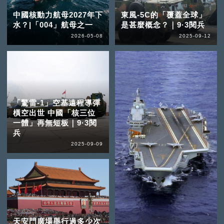
中國核動力航母2027年下
東風-5C的「覆蓋全球」
水？|「004」航母之一
是甚麼概念？｜9·3閱兵
2026-05-08
2025-09-12
「驚雷-1」空基遠程導彈
橫空出世 中國「核三位
一體」再無短板｜9·3閱
兵
2025-09-09
天安門廣場舉行過多少次