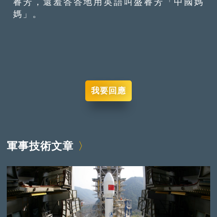
睿芳，還羞答答地用英語叫盛睿芳「中國媽
媽」。
我要回應
軍事技術文章