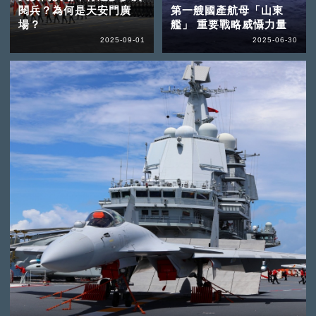
閱兵？為何是天安門廣
第一艘國產航母「山東
場？
艦」 重要戰略威懾力量
2025-09-01
2025-06-30