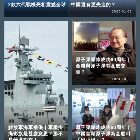
2款六代戰機亮相震撼全球 中國還有更先進的？
2025-01-08
原子彈爆炸成功60周年｜
金庸與原子彈有甚麼交
集？
2024-10-23
解放軍海軍禮儀｜軍艦掛
原子彈爆炸成功60周年｜
滿彩旗是甚麼意思？那不
中國首顆原子彈為甚麼叫
是普通彩旗！
「邱小姐」？