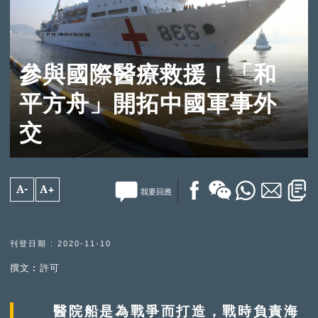
參與國際醫療救援！「和
平方舟」開拓中國軍事外
交
A-
A+
我要回應
刊登日期 : 2020-11-10
撰文︰許可
醫院船是為戰爭而打造，戰時負責海