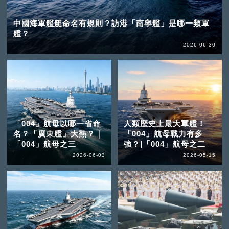
中國海軍艦艇命名有規則？訪港「南寧艦」是哪一類軍
艦？
2026-06-30
「004」航母以哪一省命
人類歷史上最大軍艦！
名？「廣東艦」大熱？｜
「004」航母戰力有多
「004」航母之三
強？|「004」航母之二
2026-06-03
2026-05-15