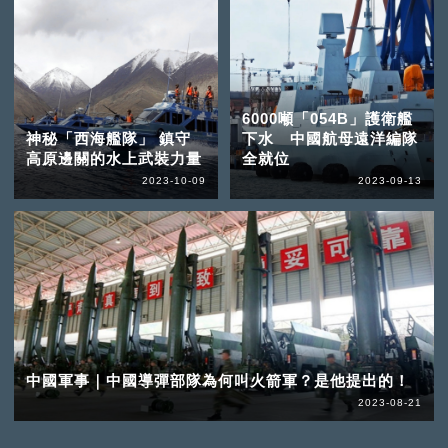
6000噸「054B」護衛艦
神秘「西海艦隊」 鎮守
下水 中國航母遠洋編隊
高原邊關的水上武裝力量
全就位
2023-10-09
2023-09-13
中國軍事｜中國導彈部隊為何叫火箭軍？是他提出的！
2023-08-21