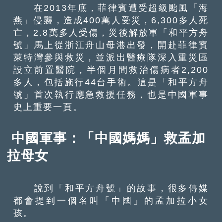
在2013年底，菲律賓遭受超級颱風「海
燕」侵襲，造成400萬人受災，6,300多人死
亡，2.8萬多人受傷，災後解放軍「和平方舟
號」馬上從浙江舟山母港出發，開赴菲律賓
萊特灣參與救災，並派出醫療隊深入重災區
設立前置醫院，半個月間救治傷病者2,200
多人，包括施行44台手術。這是「和平方舟
號」首次執行應急救援任務，也是中國軍事
史上重要一頁。
中國軍事：「中國媽媽」救孟加
拉母女
說到「和平方舟號」的故事，很多傳媒
都會提到一個名叫「中國」的孟加拉小女
孩。