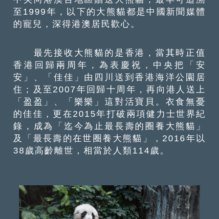
至1999年，以下的大熊貓都是中國新聞媒體
的寵兒，深得港澳居民歡心。
最先接收大熊貓的是香港，當其時正值
香港回歸兩周年，為表慶祝，中央把「安
安」、「佳佳」由四川送到香港海洋公園居
住；及至2007年回歸十周年，再向港人送上
「盈盈」、「樂樂」這對活寶貝。衣食無憂
的佳佳，更在2015年打破兩項健力士世界紀
錄，成為「迄今為止最長壽的圈養大熊貓」
及「最長壽的在世圈養大熊貓」，2016年以
38歲高齡離世，相當於人類114歲。