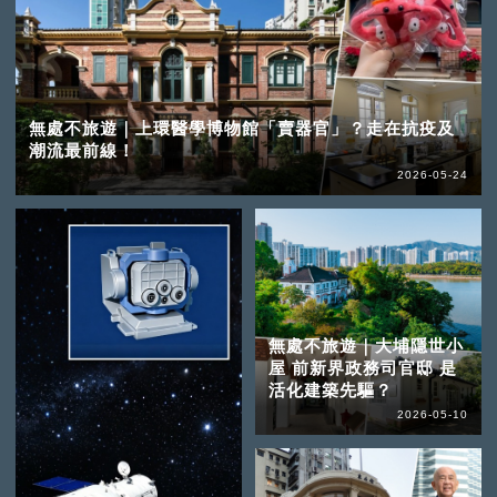
無處不旅遊｜上環醫學博物館「賣器官」？走在抗疫及
潮流最前線！
2026-05-24
無處不旅遊｜大埔隱世小
屋 前新界政務司官邸 是
活化建築先驅？
2026-05-10