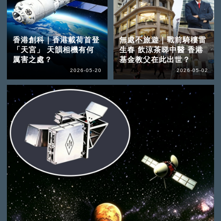
香港創科｜香港載荷首登
無處不旅遊｜戰前騎樓雷
「天宮」 天韻相機有何
生春 飲涼茶睇中醫 香港
厲害之處？
基金教父在此出世？
2026-05-20
2026-05-02