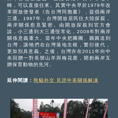
轉，可以直接往來。其實中央早於1979年改
革開放便發表《告台灣同胞書》，提倡兩岸
三通。1987年，台灣開放居民往大陸探親，
兩岸關係愈見緊密。由開放探親到官方會
談，小三通到大三通恆常化，2008年對兩岸
關係意義重大。當年中央把團團、圓圓送到
台灣，讓牠們在台灣落地生根，繁衍後代，
更加別具意義。之後，台灣亦在2011年向中
央回贈一對長鬃山羊與梅花鹿，開創兩岸互
贈保育動物的先河。
延伸閱讀：
熊貓外交 見證中美關係解凍