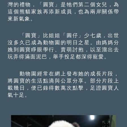
灣的禮物，「圓寶」是牠們第二個女兒，為
這個熊貓家族再添新成員，也為兩岸關係帶
來新氣象。
「圓寶」比姐姐「圓仔」少七歲，出世
沒多久已成為動物園的明日之星。由媽媽分
娩到圓寶睜眼學行、賣萌討抱，以至溜出去
玩弄得滿面泥巴，舉手投足都深得寵愛。
動物園經常在網上發布她的成長片段，
將圓寶的生活點滴與公眾分享。部分片段上
載幾日，便已錄得數萬次點擊，足證圓寶人
氣十足。