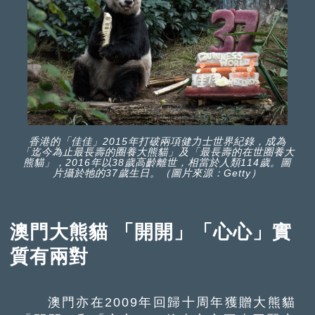
香港的「佳佳」2015年打破兩項健力士世界紀錄，成為
「迄今為止最長壽的圈養大熊貓」及「最長壽的在世圈養大
熊貓」，2016年以38歲高齡離世，相當於人類114歲。圖
片攝於牠的37歲生日。（圖片來源：Getty）
澳門大熊貓 「開開」「心心」實
質有兩對
澳門亦在2009年回歸十周年獲贈大熊貓