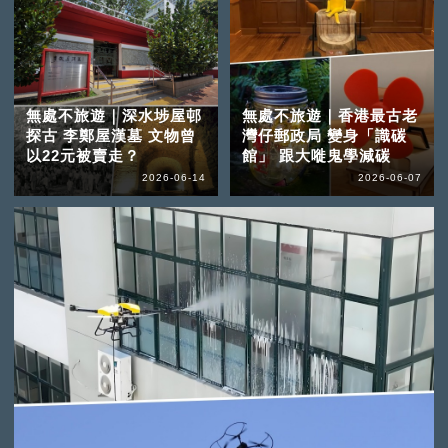
無處不旅遊｜深水埗屋邨
無處不旅遊｜香港最古老
探古 李鄭屋漢墓 文物曾
灣仔郵政局 變身「識碳
以22元被賣走？
館」 跟大嘥鬼學減碳
2026-06-14
2026-06-07