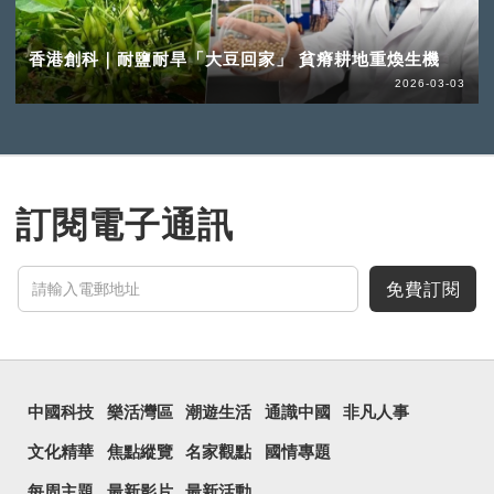
香港創科｜耐鹽耐旱「大豆回家」 貧瘠耕地重煥生機
2026-03-03
訂閱電子通訊
免費訂閱
中國科技
樂活灣區
潮遊生活
通識中國
非凡人事
文化精華
焦點縱覽
名家觀點
國情專題
每周主題
最新影片
最新活動