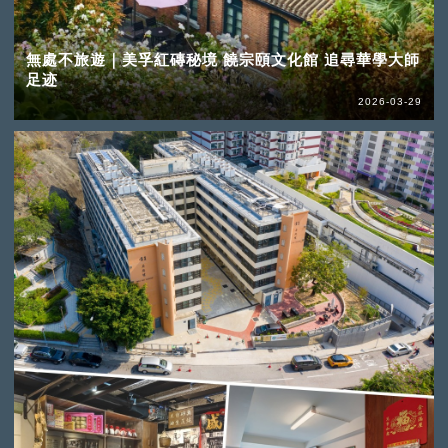
無處不旅遊｜美孚紅磚秘境 饒宗頤文化館 追尋華學大師
足迹
2026-03-29