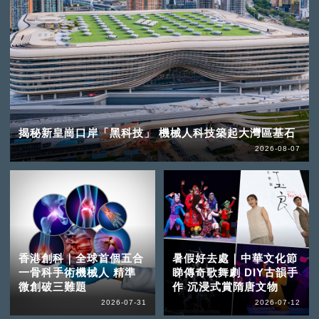
揭秘新皇崗口岸「黑科技」 機械人科技築起大灣區基石
2026-08-07
香港創科｜全球首個五合
暑假好去處｜中華文化節
一骨科手術機械人 精準
睇傳奇歌舞劇 DIY古韻手
微創破三難題
作 沉浸式賞隋唐文物
2026-07-31
2026-07-12