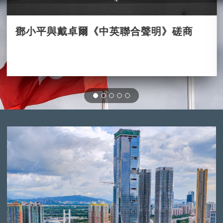
鄧小平與戴卓爾《中英聯合聲明》磋商
2020-11-04