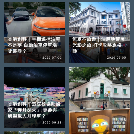
香港創科｜手機遙控泊車
無處不旅遊｜油麻地警署
不是夢 自動泊車停車場
光影之旅 打卡攻略逐格
哪裏尋？
睇
2026-07-09
2026-07-05
香港創科｜這院校協助國
家「奔月探火」 更參與
研製載人月球車？
2026-06-23