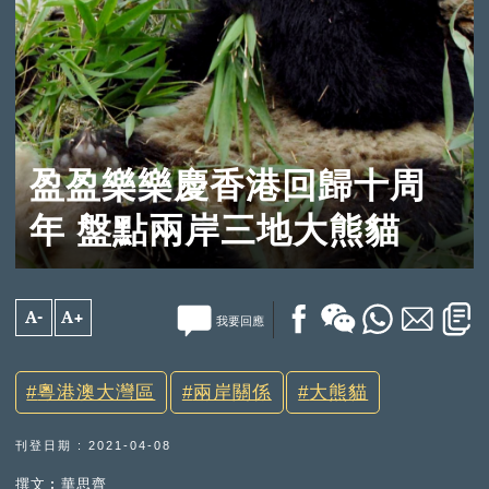
盈盈樂樂慶香港回歸十周
年 盤點兩岸三地大熊貓
A-
A+
我要回應
粵港澳大灣區
兩岸關係
大熊貓
刊登日期 : 2021-04-08
撰文︰華思齊