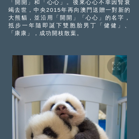
「開開」和「心心」。後來心心不幸因腎衰
竭去世，中央2015年再向澳門送贈一對新的
大熊貓，並沿用「開開」「心心」的名字，
抵步一年隨即誕下雙胞胎男丁「健健」、
「康康」，成功開枝散葉。