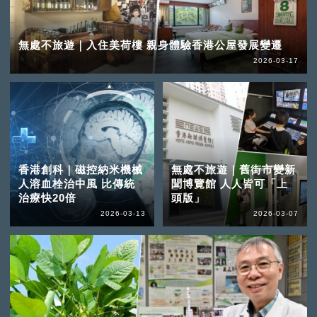
無處不旅遊｜入住美荷樓 親身體驗香港公屋發展變遷
2026-03-17
香港創科｜磁控納米機械
無處不旅遊｜舊街市變新
人溶血栓治中風 比傳統
聞博覽館 人人皆可「上
治療快20倍
頭版」
2026-03-13
2026-03-07