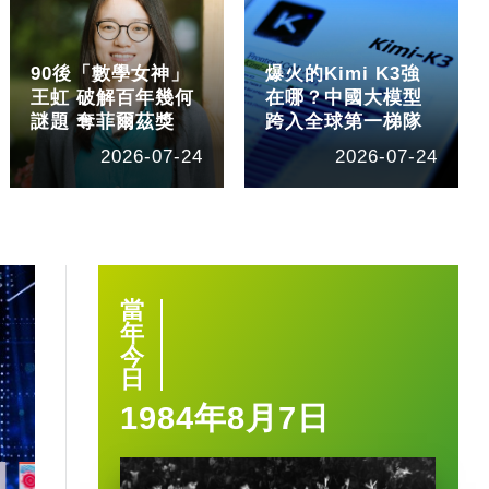
90後「數學女神」
爆火的Kimi K3強
王虹 破解百年幾何
在哪？中國大模型
謎題 奪菲爾茲獎
跨入全球第一梯隊
2026-07-24
2026-07-24
當
年
今
日
1984年8月7日
1:40