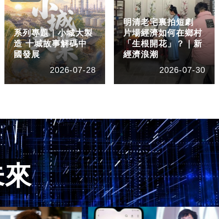
明清老宅裏拍短劇
系列專題｜小城大製
片場經濟如何在鄉村
造 十城故事解碼中
「生根開花」？｜新
國發展
經濟浪潮
2026-07-28
2026-07-30
未來