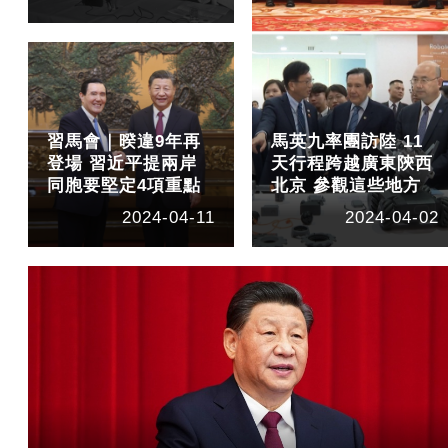
習馬會｜暌違9年再
馬英九率團訪陸 11
登場 習近平提兩岸
天行程跨越廣東陝西
同胞要堅定4項重點
北京 參觀這些地方
2024-04-11
2024-04-02