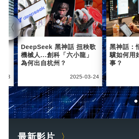
杭州
DeepSeek 黑神話 扭秧歌
黑神話：
機械人...創科「六小龍」
驥如何用
為何出自杭州？
事？
6-03
2025-03-24
最新影片