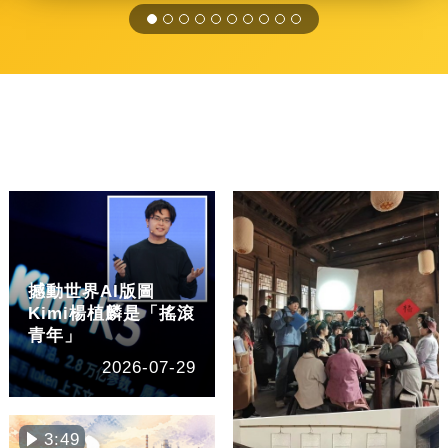
撼動世界AI版圖
Kimi楊植麟是「搖滾
青年」
2026-07-29
3:49