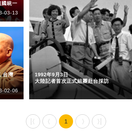
祖國統一
3-03-13
 台灣
1992年9月3日
大陸記者首次正式組團赴台採訪
3-02-06
1