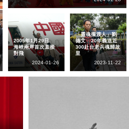
「靈魂擺渡人」劉
2005年1月29日
德文 20年義送近
海峽兩岸首次直接
300赴台老兵魂歸故
對飛
里
2024-01-26
2023-11-22