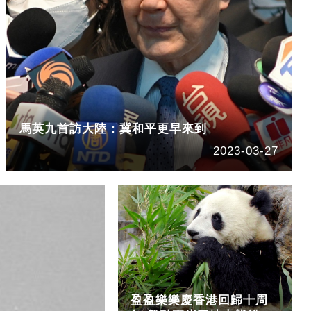
馬英九首訪大陸：冀和平更早來到
2023-03-27
盈盈樂樂慶香港回歸十周