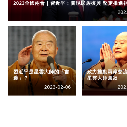
2023全國兩會｜習近平：實現民族復興 堅定推進
202
習近平是星雲大師的「書
致力推動兩岸交流
迷」？
星雲大師圓寂
2023-02-06
202