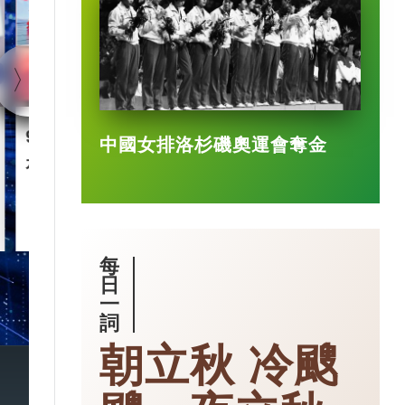
90後王興興 「英語學渣」
智慧城市｜杭
中國女排洛杉磯奧運會奪金
是機械人天才
市大腦」 有
2025-03-17
每
日
一
詞
朝立秋 冷颼