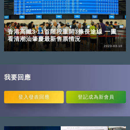
香港高鐵3‧11首階段重開3條長途線 一圖
看清潮汕肇慶最新售票情況
2023-03-10
我要回應
登入
發表回應
登記
成為新會員