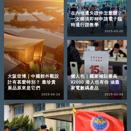
在內地遺失證件怎麼辦？
一文睇清即時申請電子臨
時通行證教學
2025-03-20
大阪世博｜中國館外觀設
懶人包｜國家補貼最高
計有甚麼特別？ 最珍貴
¥2000 港人也有份 涵蓋
展品原來是它們
家電數碼產品
2025-04-14
2025-02-06