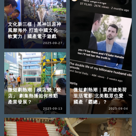
文化新三樣｜黑神話原神
風靡海外 打造中國文化
軟實力｜國產電子遊戲
2025-09-27
微短劇熱潮｜橫店變「豎
微短劇熱潮｜票房媲美荷
店」 劇集熱播如何推動
里活電影 北美觀眾也愛
產業發展？
國產「霸總」？
2025-09-13
2025-09-04