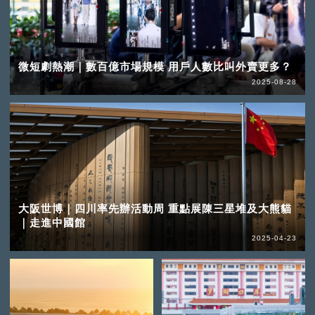
微短劇熱潮｜數百億市場規模 用戶人數比叫外賣更多？
2025-08-28
大阪世博｜四川率先辦活動周 重點展陳三星堆及大熊貓
｜走進中國館
2025-04-23