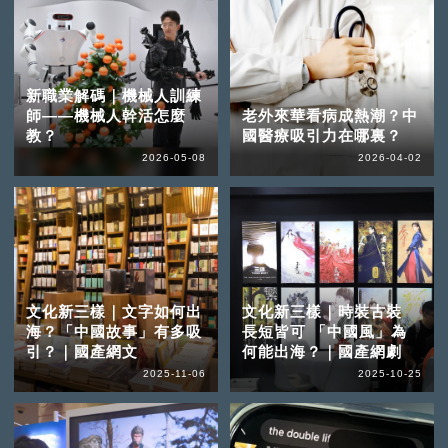
新職業解碼｜機械人訓練
師——機械人幹活怎麼
老外來華看病成熱潮？中
教？
國醫療吸引力在哪裏？
2026-05-08
2026-04-02
文化新三樣｜文字如何出
文化新三樣｜時裝古裝
海？「中國故事」有多吸
長短皆可 「中國風」為
引？｜國產網文
何能出海？｜國產網劇
2025-11-06
2025-10-25