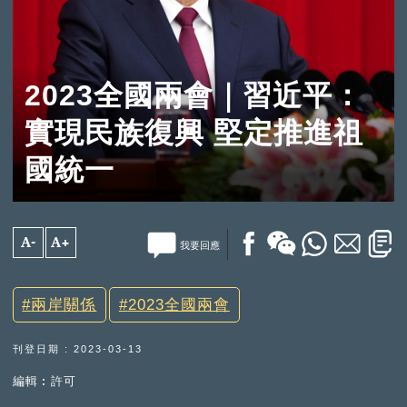
2023全國兩會｜習近平：
實現民族復興 堅定推進祖
國統一
A-
A+
我要回應
兩岸關係
2023全國兩會
刊登日期 : 2023-03-13
編輯︰許可