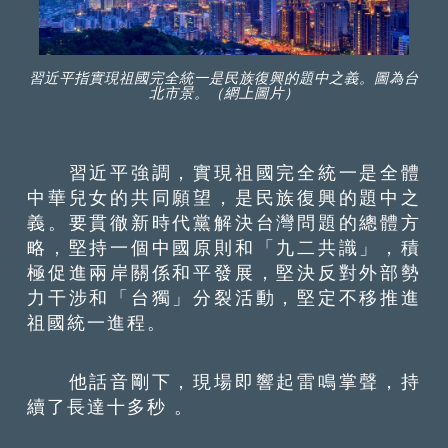
習近平指實現祖國完全統一是民族復興的題中之義。圖為台
北市景。（網上圖片）
習近平強調，實現祖國完全統一是全體
中華兒女的共同願望，是民族復興的題中之
義。要貫徹新時代黨解決台灣問題的總體方
略，堅持一個中國原則和「九二共識」，積
極促進兩岸關係和平發展，堅決反對外部勢
力干涉和「台獨」分裂活動，堅定不移推進
祖國統一進程。
他話音剛下，現場即響起雷鳴掌聲，持
續了長達十多秒 。