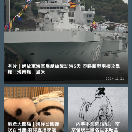
有片｜解放軍海軍艦艇編隊訪港5天 即睇新型兩棲攻擊
艦「海南艦」風釆
2024-11-21
港產大熊貓｜海洋公園慶
「內事不決問張昭」 南
祝百日慶 有得直播睇龍
京發現三國名臣張昭墓