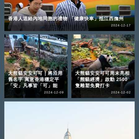
香港人送給內地同胞的禮物 「健康快車」抵江西撫州
2024-12-17
大熊貓安安可可｜將沿用
大熊貓安安可可周末亮相
舊名字 寓意香港穩定平
「熊貓經濟」啟動 2500
「安」凡事皆「可」能
隻雕塑免費打卡
2024-12-09
2024-12-02