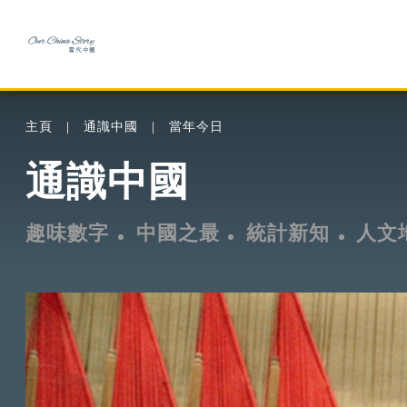
主頁
通識中國
當年今日
通識中國
趣味數字
中國之最
統計新知
人文