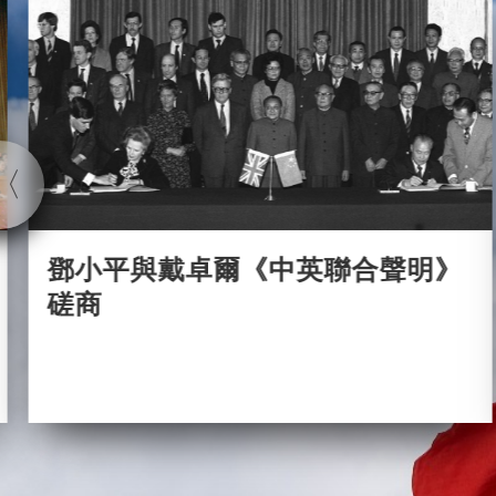
鄧小平與戴卓爾《中英聯合聲明》
磋商
2020-11-04