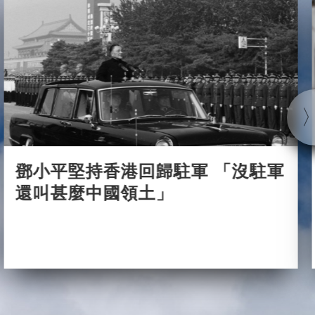
鄧小平堅持香港回歸駐軍 「沒駐軍
還叫甚麼中國領土」
2021-05-25