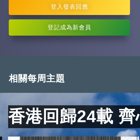
登入
發表回應
登記
成為新會員
相關每周主題
香港回歸24載 