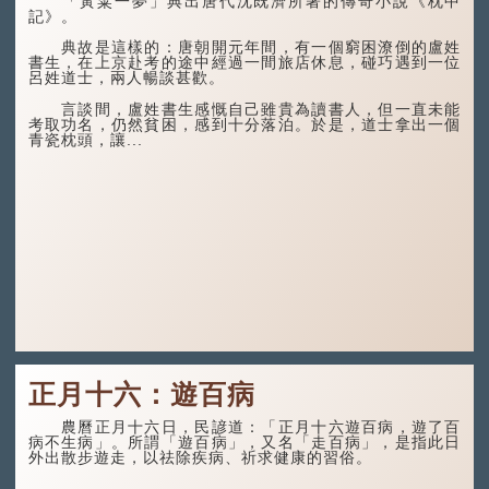
「黃粱一夢」典出唐代沈既濟所著的傳奇小說《枕中
記》。
典故是這樣的：唐朝開元年間，有一個窮困潦倒的盧姓
書生，在上京赴考的途中經過一間旅店休息，碰巧遇到一位
呂姓道士，兩人暢談甚歡。
言談間，盧姓書生感慨自己雖貴為讀書人，但一直未能
考取功名，仍然貧困，感到十分落泊。於是，道士拿出一個
青瓷枕頭，讓...
正月十六：遊百病
農曆正月十六日，民諺道：「正月十六遊百病，遊了百
病不生病」。所謂「遊百病」，又名「走百病」，是指此日
外出散步遊走，以祛除疾病、祈求健康的習俗。