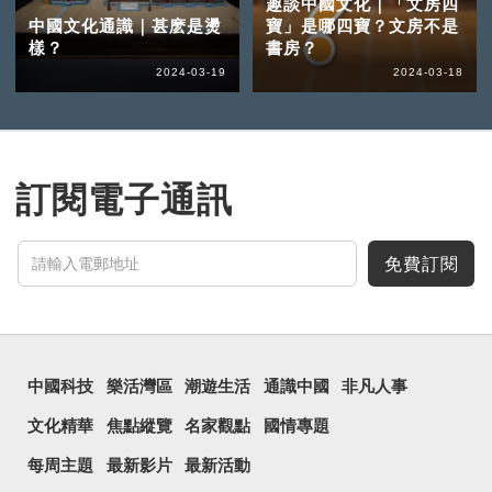
趣談中國文化｜「文房四
中國文化通識｜甚麽是燙
寶」是哪四寶？文房不是
樣？
書房？
2024-03-19
2024-03-18
訂閱電子通訊
免費訂閱
中國科技
樂活灣區
潮遊生活
通識中國
非凡人事
文化精華
焦點縱覽
名家觀點
國情專題
每周主題
最新影片
最新活動