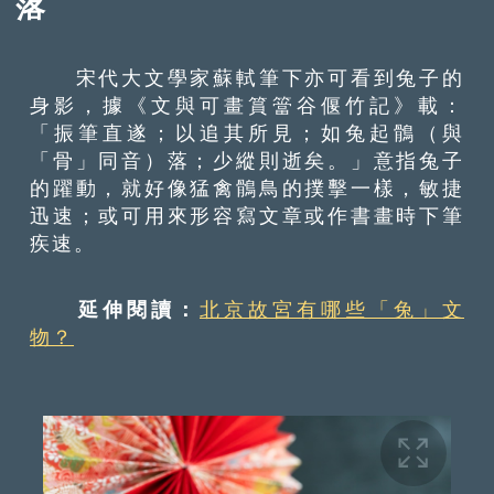
落
宋代大文學家蘇軾筆下亦可看到兔子的
身影，據《文與可畫篔簹谷偃竹記》載：
「振筆直遂；以追其所見；如兔起鶻（與
「骨」同音）落；少縱則逝矣。」意指兔子
的躍動，就好像猛禽鶻鳥的撲擊一樣，敏捷
迅速；或可用來形容寫文章或作書畫時下筆
疾速。
延伸閱讀：
北京故宮有哪些「兔」文
物？