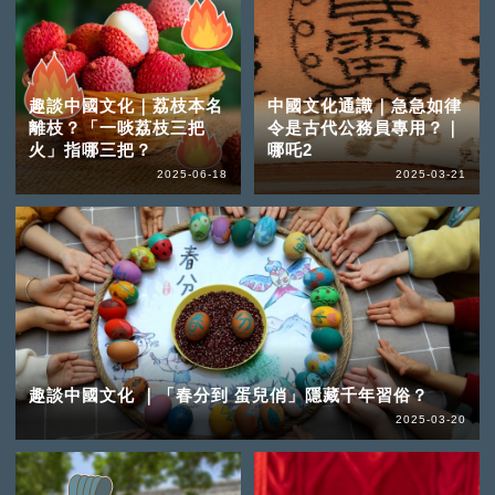
趣談中國文化｜荔枝本名
中國文化通識｜急急如律
離枝？「一啖荔枝三把
令是古代公務員專用？｜
火」指哪三把？
哪吒2
2025-06-18
2025-03-21
趣談中國文化 ｜「春分到 蛋兒俏」隱藏千年習俗？
2025-03-20