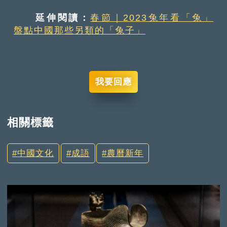
延伸閱讀：
春節｜2023兔年看「兔」
盤點中國那些另類的「兔子」
我要回應
相關標籤
中國文化
成語
農曆新年