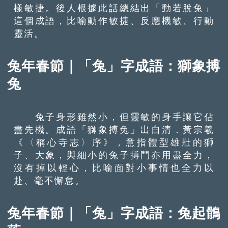
樣敏捷。後人根據此話總結出「動若脫兔」
這個成語，比喻動作敏捷、反應機敏、行動
靈活。
兔年春節｜「兔」字成語：獅象搏
兔
兔子身形雖然小，但靈敏的身手讓它佔
盡先機。成語「獅象搏兔」出自清．黃宗羲
《〈稱心寺志〉序》，意指體型雄壯的獅
子、大象，與細小的兔子搏鬥亦用盡全力，
沒有掉以輕心，比喻面對小事情也全力以
赴、毫不懈怠。
兔年春節｜「兔」字成語：兔起鶻