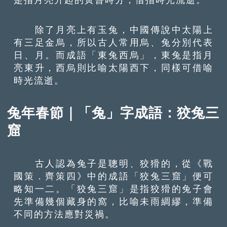
除了月亮上有玉兔，中國傳說中太陽上
有三足金烏，所以古人常用烏、兔分別代表
日、月。而成語「東兔西烏」，東兔是指月
亮東升，西烏則比喻太陽西下，同樣可借喻
時光流逝。
兔年春節｜「兔」字成語：狡兔三
窟
古人認為兔子是聰明、狡猾的，從《戰
國策．齊策四》中的成語「狡兔三窟」便可
略知一二。「狡兔三窟」是指狡猾的兔子會
先準備幾個藏身的窩，比喻未雨綢繆，準備
不同的方法應對災禍。