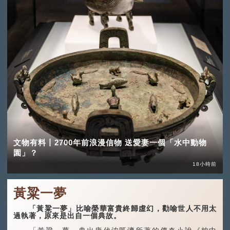
文物有料丨2700年前浪漫信物 送愛妻一個「水中動物
園」？
18小時前
黃粱一夢
「黃粱一夢」比喻榮華富貴終歸虛幻，勸喻世人不用太
過執著，原來是出自一個典故。