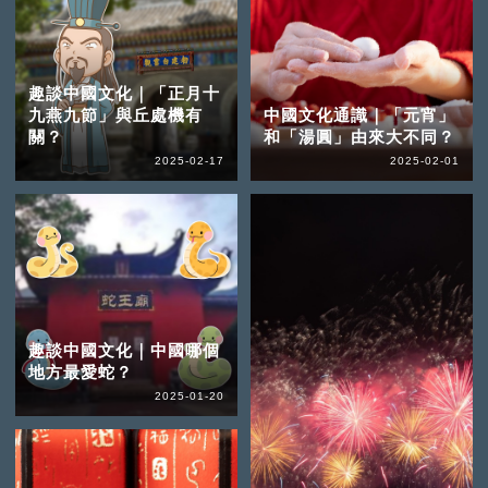
趣談中國文化｜「正月十
九燕九節」與丘處機有
中國文化通識｜「元宵」
關？
和「湯圓」由來大不同？
2025-02-17
2025-02-01
趣談中國文化｜中國哪個
地方最愛蛇？
2025-01-20