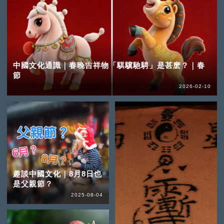
中國文化通識｜春晚吉祥物「騏驥馳騁」是甚麽？｜春
節
2026-02-10
趣談中國文化｜8月8日也
是父親節？
2025-08-04