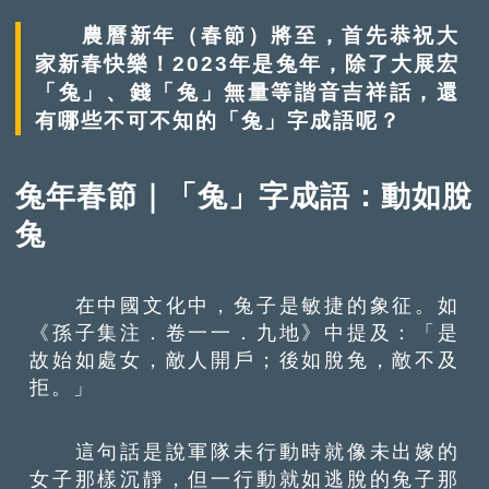
農曆新年（春節）將至，首先恭祝大
家新春快樂！2023年是兔年，除了大展宏
「兔」、錢「兔」無量等諧音吉祥話，還
有哪些不可不知的「兔」字成語呢？
兔年春節｜「兔」字成語：動如脫
兔
在中國文化中，兔子是敏捷的象征。如
《孫子集注．卷一一．九地》中提及：「是
故始如處女，敵人開戶；後如脫兔，敵不及
拒。」
這句話是說軍隊未行動時就像未出嫁的
女子那樣沉靜，但一行動就如逃脫的兔子那