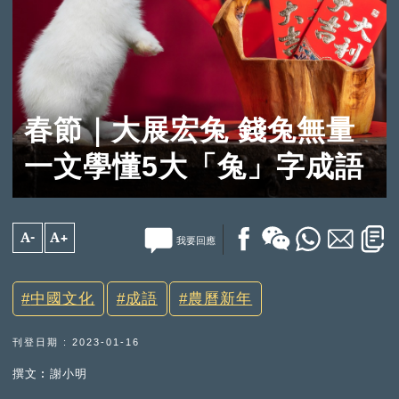
春節｜大展宏兔 錢兔無量
一文學懂5大「兔」字成語
A-
A+
我要回應
中國文化
成語
農曆新年
刊登日期 : 2023-01-16
撰文︰謝小明