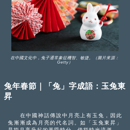
在中國文化中，兔子通常象征機智、敏捷。（圖片來源：
Getty）
兔年春節｜「兔」字成語：玉兔東
昇
在中國神話傳說中月亮上有玉兔，因此
兔漸漸成為月亮的代名詞。如「玉兔東昇」
是指月亮升起的黃昏時分，借指時光流逝。