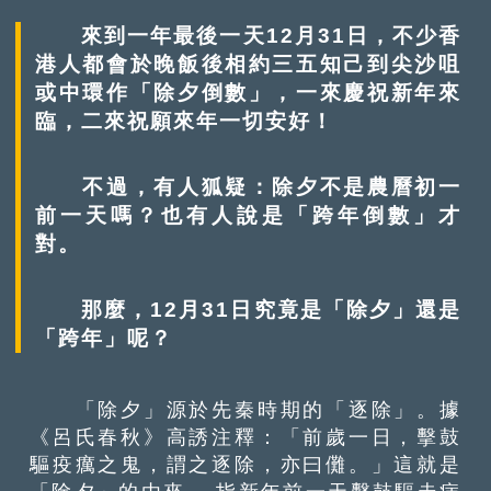
來到一年最後一天12月31日，不少香
港人都會於晚飯後相約三五知己到尖沙咀
或中環作「除夕倒數」，一來慶祝新年來
臨，二來祝願來年一切安好！
不過，有人狐疑：除夕不是農曆初一
前一天嗎？也有人說是「跨年倒數」才
對。
那麼，12月31日究竟是「除夕」還是
「跨年」呢？
「除夕」源於先秦時期的「逐除」。據
《呂氏春秋》高誘注釋：「前歲一日，擊鼓
驅疫癘之鬼，謂之逐除，亦曰儺。」這就是