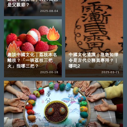
是父親節？
2025-08-04
趣談中國文化｜荔枝本名
中國文化通識｜急急如律
離枝？「一啖荔枝三把
令是古代公務員專用？｜
火」指哪三把？
哪吒2
2025-06-18
2025-03-21