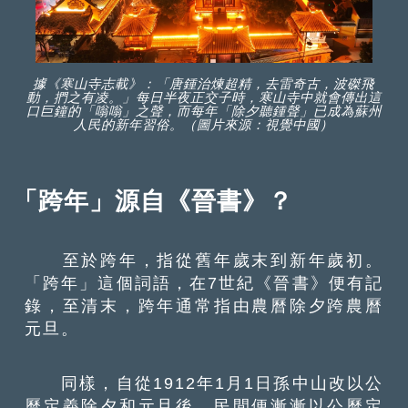
據《寒山寺志載》：「唐鍾治煉超精，去雷奇古，波磔飛
動，捫之有凌。」每日半夜正交子時，寒山寺中就會傳出這
口巨鐘的「嗡嗡」之聲，而每年「除夕聽鍾聲」已成為蘇州
人民的新年習俗。（圖片來源：視覺中國）
「跨年」源自《晉書》？
至於跨年，指從舊年歲末到新年歲初。
「跨年」這個詞語，在7世紀《晉書》便有記
錄，至清末，跨年通常指由農曆除夕跨農曆
元旦。
同樣，自從1912年1月1日孫中山改以公
曆定義除夕和元旦後，民間便漸漸以公曆定