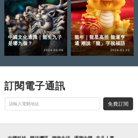
中國文化通識｜龍生九子
龍年｜龍星高照 龍運亨
是哪九個？
通 潮說「龍」字祝福語
2024-02-09
2024-01-22
訂閱電子通訊
免費訂閱