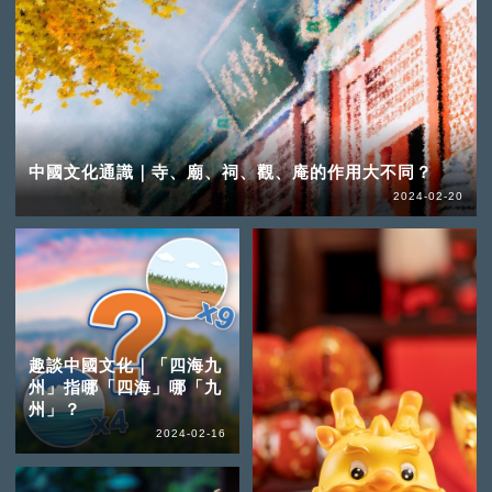
中國文化通識｜寺、廟、祠、觀、庵的作用大不同？
2024-02-20
趣談中國文化｜「四海九
州」指哪「四海」哪「九
州」？
2024-02-16