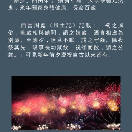
「除夕」的由來， 指新年前一天擊鼓驅走病
鬼，來年闔家身體健康、長命百歲。
西晉周處《風土記》記載：「蜀之風
俗，晚歲相與饋問，謂之饋歲。酒食相邀為
別歲。至除夕，達旦不眠，謂之守歲。除夜
祭其先，竣事長幼聚飲，祝頌而散，謂之分
歲。」可見新年前夕慶祝自古以來皆有。