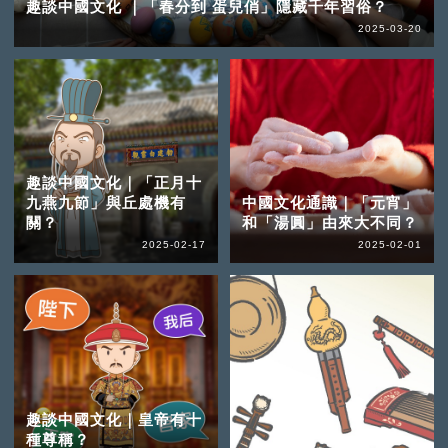
趣談中國文化 ｜「春分到 蛋兒俏」隱藏千年習俗？
2025-03-20
趣談中國文化｜「正月十
九燕九節」與丘處機有
中國文化通識｜「元宵」
關？
和「湯圓」由來大不同？
2025-02-17
2025-02-01
趣談中國文化｜皇帝有十
種尊稱？