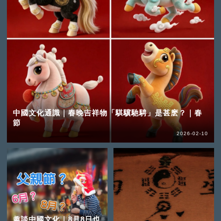
中國文化通識｜春晚吉祥物「騏驥馳騁」是甚麽？｜春
節
2026-02-10
趣談中國文化｜8月8日也