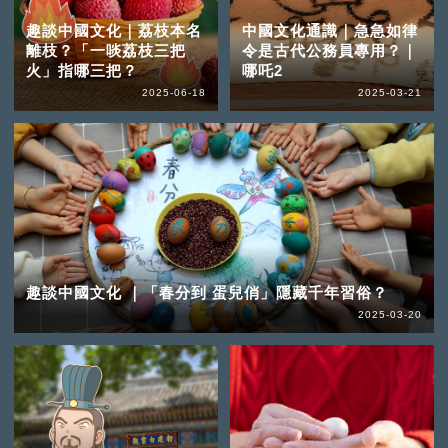
趣談中國文化｜荔枝本名
中國文化通識｜急急如律
離枝？「一啖荔枝三把
令是古代公務員專用？｜
火」指哪三把？
哪吒2
2025-06-18
2025-03-21
趣談中國文化 ｜「春分到 蛋兒俏」隱藏千年習俗？
2025-03-20