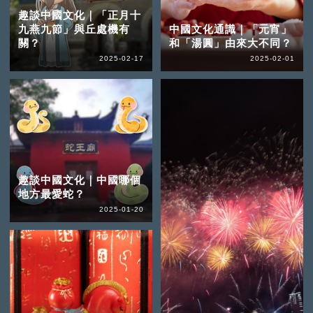
趣談中國文化｜「正月十
九燕九節」與丘處機有
中國文化通識｜「元宵」
關？
和「湯圓」由來大不同？
2025-02-17
2025-02-01
趣談中國文化｜中國哪個
地方最愛蛇？
2025-01-20