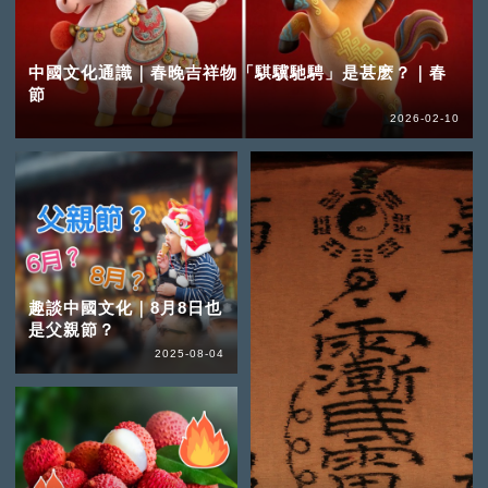
中國文化通識｜春晚吉祥物「騏驥馳騁」是甚麽？｜春
節
2026-02-10
趣談中國文化｜8月8日也
是父親節？
2025-08-04