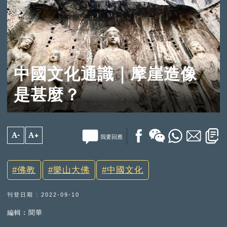
中國文化通識｜摩崖造像
是甚麼？
A-
A+
我要回應
佛教
樂山大佛
中國文化
刊登日期 : 2022-09-10
編輯︰聞華