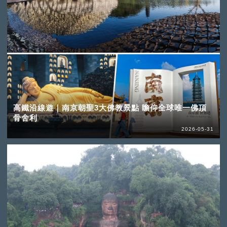
高鐵沿線遊｜南京朝聖3大佛教景點 瞻仰全球唯一佛頂
骨舍利
2026-05-31