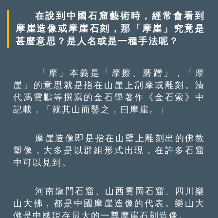
在說到中國石窟藝術時，經常會看到
摩崖造像或摩崖石刻，那「摩崖」究竟是
甚麼意思？是人名或是一種手法呢？
「摩」本義是「摩擦、磨蹭」，「摩
崖」的意思就是指在山崖上刮摩或雕刻。清
代馮雲鵬等撰寫的金石學著作《金石索》中
記載，「就其山而鑿之，曰摩崖。」
摩崖造像即是指在山壁上雕刻出的佛教
塑像，大多是以群組形式出現，在許多石窟
中可以見到。
河南龍門石窟、山西雲岡石窟、四川樂
山大佛，都是中國摩崖造像的代表。樂山大
佛是中國現存最大的一尊摩崖石刻造像。