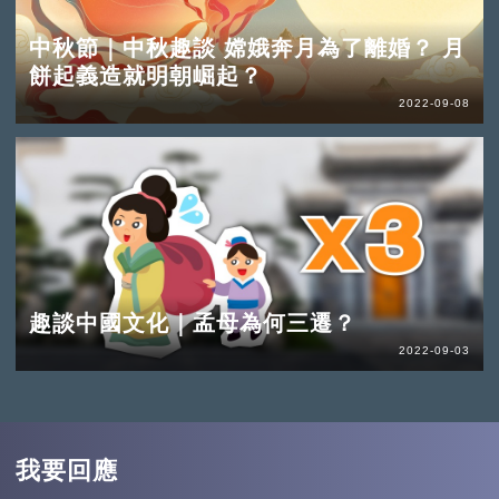
中秋節｜中秋趣談 嫦娥奔月為了離婚？ 月
餅起義造就明朝崛起？
2022-09-08
趣談中國文化｜孟母為何三遷？
2022-09-03
我要回應