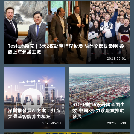
Tesla馬斯克｜3天2夜訪華行程緊湊 晤外交部長秦剛 參
觀上海超級工廠
2023-06-01
RCEP對15簽署國全面生
深圳推發展AI方案：打造
效 中國3招力求繼續推動
大灣區智能算力樞紐
發展
2023-05-31
2023-05-30