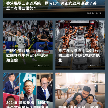
香港機場三跑道系統｜歷時13年終正式啟用 新建了甚
麼？有哪些優勢？
2024-11-28
中國企業藉機「出海」
粵港澳大灣區｜以0.6%
歐國杯球場醒目漢字成另
國土面積 創造1/9經濟總
類焦點
量
2024-06-20
2024-06-12
2024胡潤富豪榜｜哪國上
榜企業家最多？中國富豪
中國「富裕家庭」 哪個