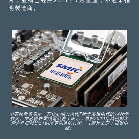
片，並稱已經由2021年7月量產，不過未指
明製造商。
中芯此前曾表示，其核心能力為比7納米落後兩代的14納米
技術。中芯曾在業績電話會上表示，早於2020年就已與客
戶合作開發比14納米更先進的技術。（圖片來源：視覺中
國）