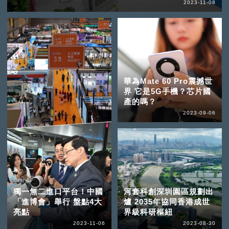
2023-11-08
華為Mate 60 Pro震撼世
界 它是5G手機？芯片國
產的嗎？
2023-09-06
獨一無二進口平台！中國
河套科創深圳園區規劃出
「進博會」舉行 盤點4大
爐 2035年協同香港成世
亮點
界級科研樞紐
2023-11-06
2023-08-30