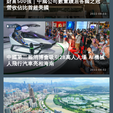
財富500強｜中國公司數量續居各國之冠
營收佔比首超美國
2022-08-03
1:49
中國第二屆消博會吸引28萬人入場 AI機械
人飛行汽車亮相海南
2022-08-02