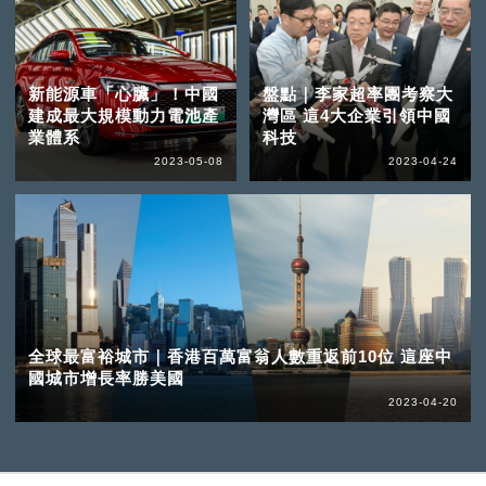
新能源車「心臟」！中國
盤點｜李家超率團考察大
建成最大規模動力電池產
灣區 這4大企業引領中國
業體系
科技
2023-05-08
2023-04-24
全球最富裕城市｜香港百萬富翁人數重返前10位 這座中
國城市增長率勝美國
2023-04-20