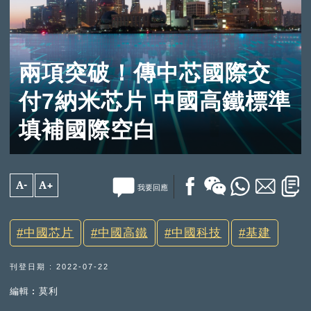
兩項突破！傳中芯國際交
付7納米芯片 中國高鐵標準
填補國際空白
A-
A+
我要回應
中國芯片
中國高鐵
中國科技
基建
刊登日期 : 2022-07-22
編輯︰莫利