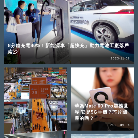
8分鐘充電80%！新能源車「超快充」動力電池工廠落戶
南沙
2023-11-08
華為Mate 60 Pro震撼世
界 它是5G手機？芯片國
產的嗎？
2023-09-06