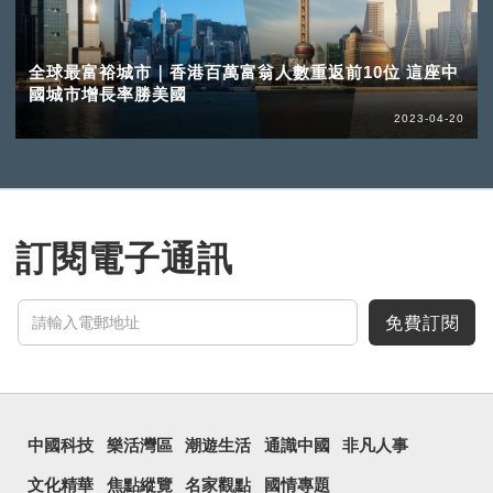
全球最富裕城市｜香港百萬富翁人數重返前10位 這座中
國城市增長率勝美國
2023-04-20
訂閱電子通訊
免費訂閱
中國科技
樂活灣區
潮遊生活
通識中國
非凡人事
文化精華
焦點縱覽
名家觀點
國情專題