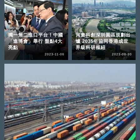
獨一無二進口平台！中國
河套科創深圳園區規劃出
「進博會」舉行 盤點4大
爐 2035年協同香港成世
亮點
界級科研樞紐
2023-11-06
2023-08-30