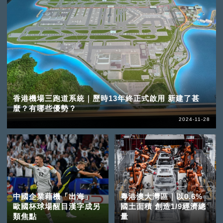
香港機場三跑道系統｜歷時13年終正式啟用 新建了甚
麼？有哪些優勢？
2024-11-28
中國企業藉機「出海」
粵港澳大灣區｜以0.6%
歐國杯球場醒目漢字成另
國土面積 創造1/9經濟總
類焦點
量