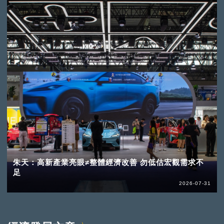
朱天：高新產業亮眼≠整體經濟改善 勿低估宏觀需求不
足
2026-07-31