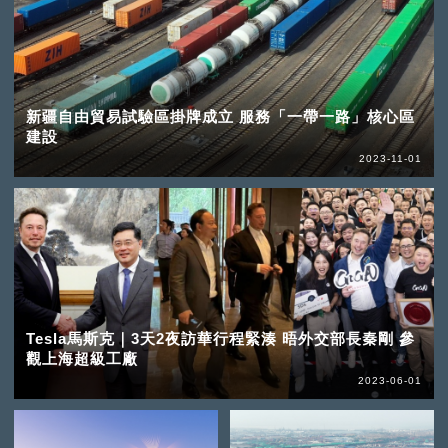
新疆自由貿易試驗區掛牌成立 服務「一帶一路」核心區
建設
2023-11-01
Tesla馬斯克｜3天2夜訪華行程緊湊 晤外交部長秦剛 參
觀上海超級工廠
2023-06-01