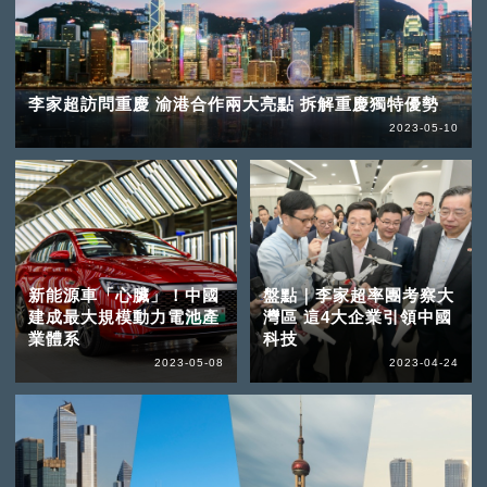
李家超訪問重慶 渝港合作兩大亮點 拆解重慶獨特優勢
2023-05-10
新能源車「心臟」！中國
盤點｜李家超率團考察大
建成最大規模動力電池產
灣區 這4大企業引領中國
業體系
科技
2023-05-08
2023-04-24