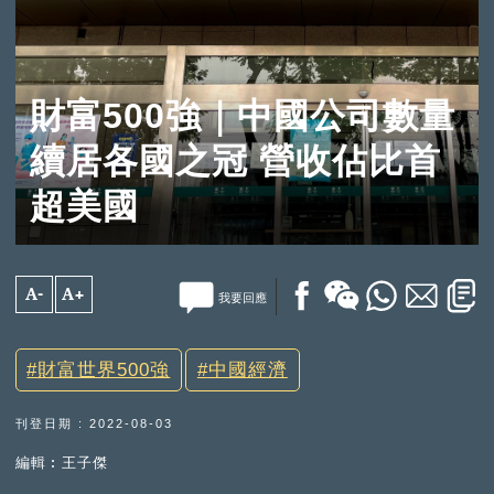
財富500強｜中國公司數量
續居各國之冠 營收佔比首
超美國
A-
A+
我要回應
財富世界500強
中國經濟
刊登日期 : 2022-08-03
編輯︰王子傑