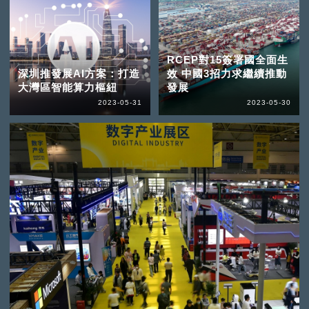
RCEP對15簽署國全面生
深圳推發展AI方案：打造
效 中國3招力求繼續推動
大灣區智能算力樞紐
發展
2023-05-31
2023-05-30