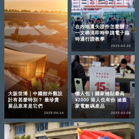
在內地遺失證件怎麼辦？
一文睇清即時申請電子臨
時通行證教學
2025-03-20
大阪世博｜中國館外觀設
懶人包｜國家補貼最高
計有甚麼特別？ 最珍貴
¥2000 港人也有份 涵蓋
展品原來是它們
家電數碼產品
2025-04-14
2025-02-06