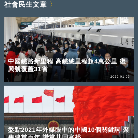
社會民生文章
中國鐵路新里程 高鐵總里程超4萬公里 復
興號覆蓋31省
2022-01-05
盤點2021年外媒眼中的中國10個關鍵詞 聚
焦建黨百年 讚賞共同富裕