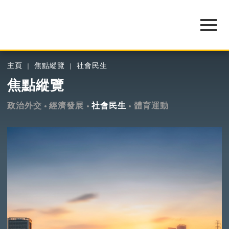
主頁
焦點縱覽
社會民生
焦點縱覽
政治外交
經濟發展
社會民生
體育運動