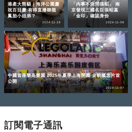
港產大熊貓｜海洋公園慶
「內事不決問張昭」 南
祝百日慶 有得直播睇龍
京發現三國名臣張昭墓
鳳胎小姐弟？
「金印」確認身份
2024-11-19
2024-11-08
中國首座樂高樂園 2025年夏季上海開園 全貌概念片首
公開
2024-11-07
訂閱電子通訊