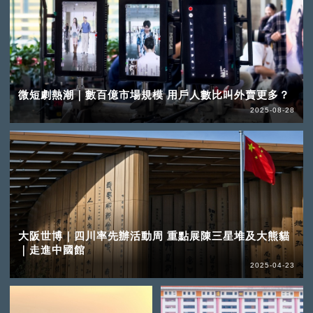
微短劇熱潮｜數百億市場規模 用戶人數比叫外賣更多？
2025-08-28
大阪世博｜四川率先辦活動周 重點展陳三星堆及大熊貓
｜走進中國館
2025-04-23