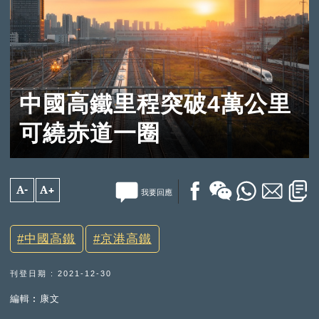
中國高鐵里程突破4萬公里
可繞赤道一圈
A-
A+
我要回應
中國高鐵
京港高鐵
刊登日期 : 2021-12-30
編輯︰康文