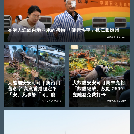
香港人送給內地同胞的禮物 「健康快車」抵江西撫州
2024-12-17
大熊貓安安可可｜將沿用
大熊貓安安可可周末亮相
舊名字 寓意香港穩定平
「熊貓經濟」啟動 2500
「安」凡事皆「可」能
隻雕塑免費打卡
2024-12-09
2024-12-02