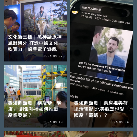
文化新三樣｜黑神話原神
風靡海外 打造中國文化
軟實力｜國產電子遊戲
2025-09-27
微短劇熱潮｜橫店變「豎
微短劇熱潮｜票房媲美荷
店」 劇集熱播如何推動
里活電影 北美觀眾也愛
產業發展？
國產「霸總」？
2025-09-13
2025-09-04