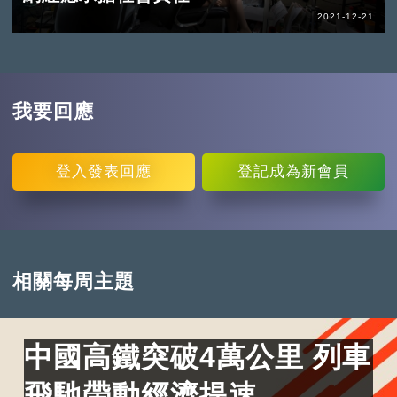
2021-12-21
我要回應
登入
發表回應
登記
成為新會員
相關每周主題
中國高鐵突破4萬公里 列車
飛馳帶動經濟提速