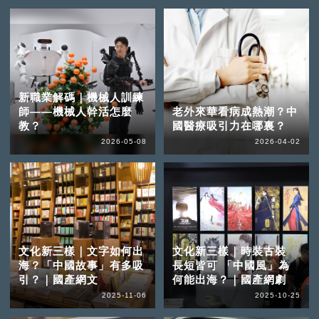
新職業解碼｜機械人訓練
師——機械人幹活怎麼
老外來華看病成熱潮？中
教？
國醫療吸引力在哪裏？
2026-05-08
2026-04-02
文化新三樣｜文字如何出
文化新三樣｜時裝古裝
海？「中國故事」有多吸
長短皆可 「中國風」為
引？｜國產網文
何能出海？｜國產網劇
2025-11-06
2025-10-25