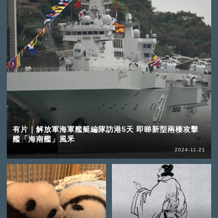
有片｜解放軍海軍艦艇編隊訪港5天 即睇新型兩棲攻擊
艦「海南艦」風釆
2024-11-21