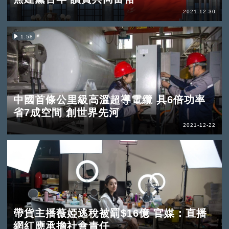
2021-12-30
1:58
中國首條公里級高溫超導電纜 具6倍功率
省7成空間 創世界先河
2021-12-22
帶貨主播薇婭逃稅被罰$16億 官媒：直播
網紅應承擔社會責任