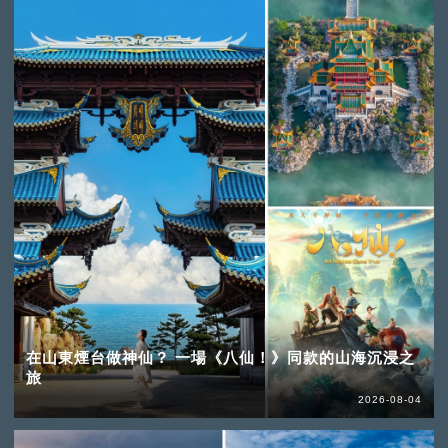
在山東煙台做神仙？ 一場《八仙！》同款的山海沉浸之
旅
2026-08-04