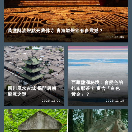
萬盞酥油燈點亮藏佛寺 青海燃燈節有多震撼？
2026-01-06
西藏鹽湖秘境：會變色的
四川風水古城 揭開唐朝
扎布耶茶卡 富含「白色
龍脈之謎
黃金」？
2025-12-09
2025-11-15