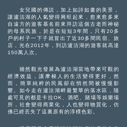
女兒國的傳説，加上如詩如畫的美景，
讓瀘沽湖的人氣變得興旺起來，愈來愈多來
自遠方的遊客慕名前來拜訪這個古老而神秘
的母系民族，於是在短短3年間，只有20多
戶的村子一下子就冒出了近30多間民宿、旅
店，光在2012年，到訪瀘沽湖的遊客就高達
150萬人次。
雖然觀光發展為瀘沽湖當地帶來可觀的
經濟效益，讓摩梭人的生活變得更好，然
而，簡單純粹的民風卻在悄然間被慢慢影
響。如今走在瀘沽湖畔最繁華的落水區，隨
處可見的都是卡拉OK、酒吧、賭場等娛樂場
所，社會變得商業化，人也變得物質化，仿
佛已經丟失了這裏原有的淳樸色彩。