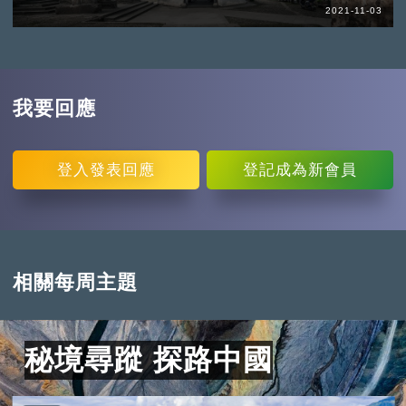
2021-11-03
我要回應
登入
發表回應
登記
成為新會員
相關每周主題
秘境尋蹤 探路中國