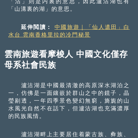
「沽」則是内裏的意思，因此瀘沽湖也有
「山溝裏的湖」的意思。
延伸閲讀：
中國旅遊｜「仙人遺田」白
水台 雲南香格里拉的冷門秘景
雲南旅遊看摩梭人 中國文化僅存
母系社會民族
瀘沽湖是中國最清澈的高原深水湖泊之
一，仿佛是一面鑲嵌於群山之中的鏡子，晶
瑩剔透，一年四季景色變幻無窮，旖旎的山
水風光自然不在話下，但瀘沽湖也充滿濃厚
的民族風情。
瀘沽湖畔上主要居住着蒙古族、彜族、