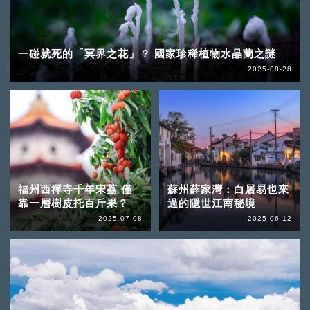
一碰就死的「冥界之花」？ 國家珍稀植物水晶蘭之謎
2025-08-28
福州西禪寺千年宋荔 僅
蘇州薛家灣：白居易也來
靠一層樹皮托百斤果？
過的隱世江南秘境
2025-07-08
2025-06-12