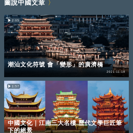
圖說中國文章
2:05
潮汕文化符號 會「變形」的廣濟橋
2021-11-18
1:57
中國文化｜江南三大名樓 歷代文學巨匠筆
下的絕景