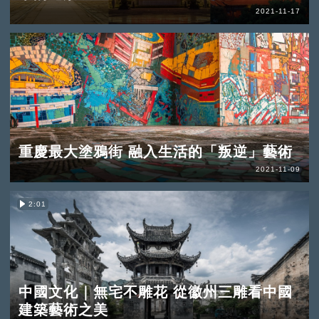
2021-11-17
重慶最大塗鴉街 融入生活的「叛逆」藝術
2021-11-09
2:01
中國文化｜無宅不雕花 從徽州三雕看中國
建築藝術之美