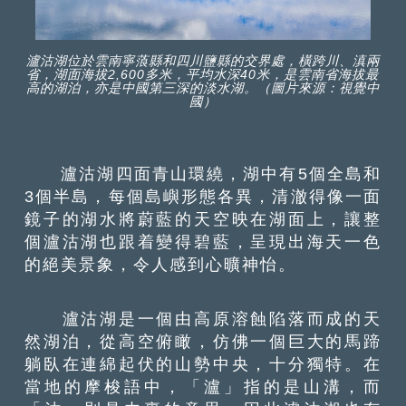
瀘沽湖位於雲南寧蒗縣和四川鹽縣的交界處，橫跨川、滇兩
省，湖面海拔2,600多米，平均水深40米，是雲南省海拔最
高的湖泊，亦是中國第三深的淡水湖。（圖片來源：視覺中
國）
瀘沽湖四面青山環繞，湖中有5個全島和
3個半島，每個島嶼形態各異，清澈得像一面
鏡子的湖水將蔚藍的天空映在湖面上，讓整
個瀘沽湖也跟着變得碧藍，呈現出海天一色
的絕美景象，令人感到心曠神怡。
瀘沽湖是一個由高原溶蝕陷落而成的天
然湖泊，從高空俯瞰，仿佛一個巨大的馬蹄
躺臥在連綿起伏的山勢中央，十分獨特。在
當地的摩梭語中，「瀘」指的是山溝，而