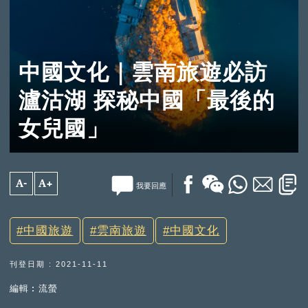
中國文化｜雲南旅遊必訪
瀘沽湖 探秘中國「最後的
女兒國」
A-
A+
我要回應
中國旅遊
雲南旅遊
中國文化
刊登日期 : 2021-11-11
編輯︰流螢