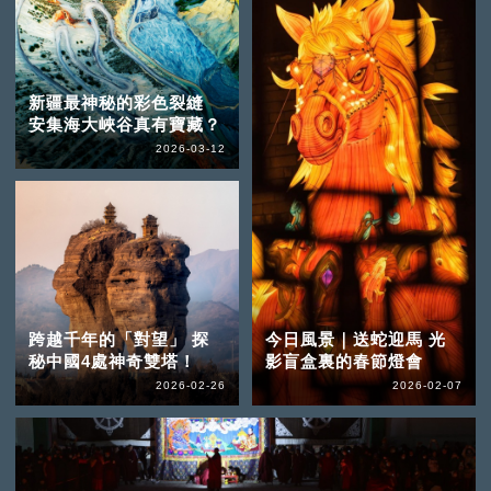
新疆最神秘的彩色裂縫
安集海大峽谷真有寶藏？
2026-03-12
跨越千年的「對望」 探
今日風景｜送蛇迎馬 光
秘中國4處神奇雙塔！
影盲盒裏的春節燈會
2026-02-26
2026-02-07