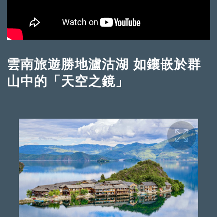
雲南旅遊勝地瀘沽湖 如鑲嵌於群
山中的「天空之鏡」