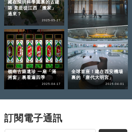
藏在深圳科學園裏的古建
築 竟是從江西「搬家」
過來？
2025-05-27
嶺南古築遺珍 一扇「滿
全球首座！建在西安機場
洲窗」裏看遍四季
裏的「唐代大明宮」
2025-04-17
2025-04-01
訂閱電子通訊