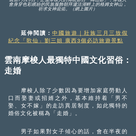
會身穿色彩繽紛的民族服飾朝拜瀘沽湖畔上的格姆女神山，
祈求女神庇佑。（網上圖片）
延伸閲讀：
中國旅遊｜壯族三月三放假
紀念「歌仙」劉三姐 廣西3個必訪旅遊景點
雲南摩梭人最獨特中國文化習俗：
走婚
摩梭人除了少數因為要增加家庭勞動人
口而娶妻或招婿之外，基本維持着「男不
娶、女不嫁」的走訪異居制度，如此獨特的
婚俗文化被稱為「走婚」。
男子如果對女子傾心的話，會在半夜的