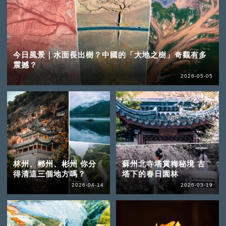
今日風景｜水面長出樹？中國的「大地之樹」奇觀有多
震撼？
2026-05-05
林州、郴州、彬州 你分
蘇州北寺塔賞梅秘境 古
得清這三個地方嗎？
塔下的春日園林
2026-04-14
2026-03-19