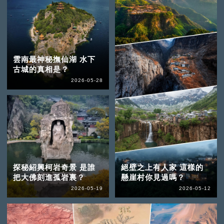
雲南最神秘撫仙湖 水下
古城的真相是？
2026-05-28
探秘紹興柯岩奇景 是誰
絕壁之上有人家 這樣的
把大佛刻進孤岩裏？
懸崖村你見過嗎？
2026-05-19
2026-05-12