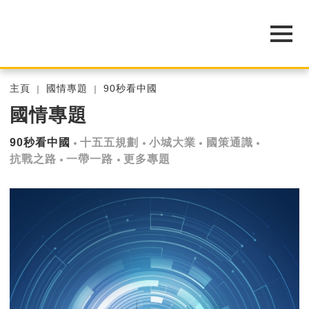
主頁
國情專題
90秒看中國
國情專題
90秒看中國
十五五規劃
小城大業
國策通識
抗戰之路
一帶一路
更多專題