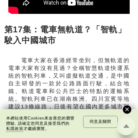
第17集：電車無軌道？「智軌」
駛入中國城市
電車大家在香港經常坐到，但無軌道的
電車大家有沒有見過？全稱智慧軌道快運系
統的智軌列車，又叫虛擬軌道交通，是中國
自主研發的一款於公路路面行駛，結合地
鐵、軌道電車和公共巴士的特點的運輸系
統。智軌列車已在湖南株洲、四川宜賓等地
建設13條線路，日後有望在國內更多城市開
設線路；成為中國減輕城市交通堵塞，以及
本網站使用Cookies來改善您的瀏覽
推動環保節能的重要交通工具。
同意及關閉
體驗, 請確定您同意及接受我們的
私隱政策
才繼續瀏覽。