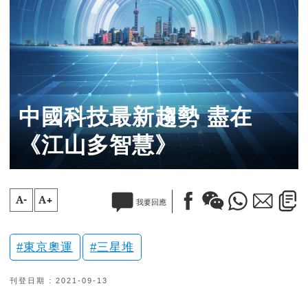
中國科技最新趨勢 盡在
《江山多智慧》
A-
A+
我要回應
東京奧運
三星堆
刊登日期 : 2021-09-13