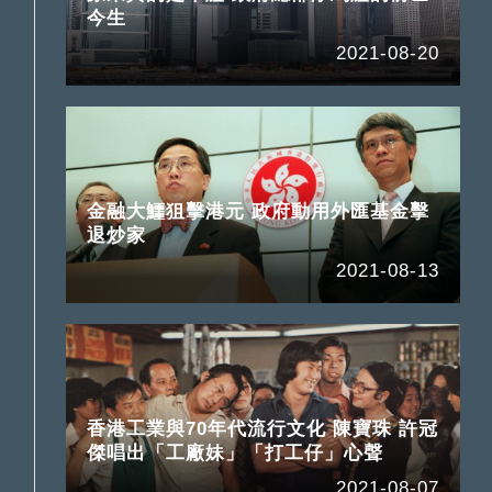
今生
2021-08-20
金融大鱷狙擊港元 政府動用外匯基金擊
退炒家
2021-08-13
香港工業與70年代流行文化 陳寶珠 許冠
傑唱出「工廠妹」「打工仔」心聲
2021-08-07