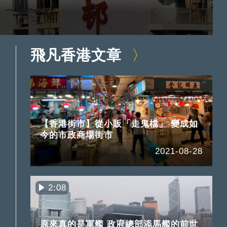
飛凡香港文章
【香港街市】從小販「走鬼檔」 變成如
今的市政商場街市
2021-08-28
2:08
原來真的是軍艦 政府總部添馬艦的前世