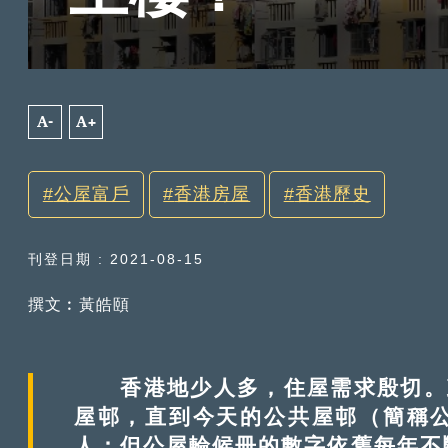
A-
A+
公屋富戶
香港房屋
香港歷史
刊登日期 : 2021-08-15
撰文︰黃皓頤
香港地少人多，住屋需求殷切。政府
屋邨，直到今天的公共屋邨（簡稱公
人；但公屋輪候冊的數字依舊每年不