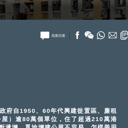
我要回應
自1950、60年代興建徙置區、廉租
屋）逾80萬個單位，住了超過210萬港
斷遞增。覓地增建公屋不容易，怎樣善用