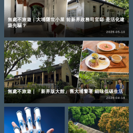
無處不旅遊｜大埔隱世小屋 前新界政務司官邸 是活化建
築先驅？
2026-05-10
無處不旅遊｜「新界版大館」舊大埔警署 細味低碳生活
2026-04-18