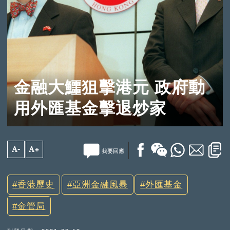
金融大鱷狙擊港元 政府動
用外匯基金擊退炒家
A-
A+
我要回應
香港歷史
亞洲金融風暴
外匯基金
金管局