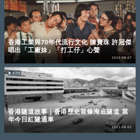
香港工業與70年代流行文化 陳寶珠 許冠傑
唱出「工廠妹」「打工仔」心聲
2021-08-07
2:35
香港隧道故事｜香港歷史首條海底隧道 當
年今日紅隧通車
2021-08-02