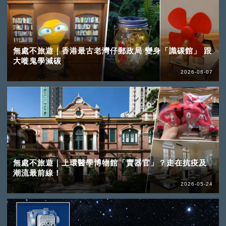
無處不旅遊｜香港最古老灣仔郵政局 變身「識碳館」 跟
大嘥鬼學減碳
2026-06-07
無處不旅遊｜上環醫學博物館「賣器官」？走在抗疫及
潮流最前線！
2026-05-24