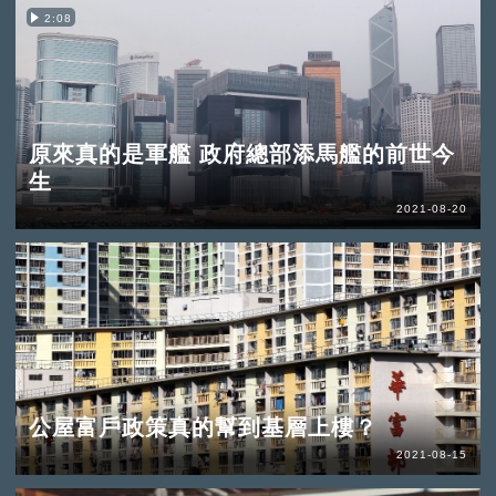
2:08
原來真的是軍艦 政府總部添馬艦的前世今
生
2021-08-20
公屋富戶政策真的幫到基層上樓？
2021-08-15