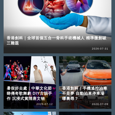
香港創科｜全球首個五合一骨科手術機械人 精準微創破
三難題
2026-07-31
暑假好去處｜中華文化節
香港創科｜手機遙控泊車
睇傳奇歌舞劇 DIY古韻手
不是夢 自動泊車停車場
作 沉浸式賞隋唐文物
哪裏尋？
2026-07-12
2026-07-09