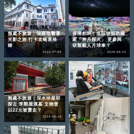
無處不旅遊｜油麻地警署
香港創科｜這院校協助國
光影之旅 打卡攻略逐格
家「奔月探火」 更參與
睇
研製載人月球車？
2026-07-05
2026-06-23
無處不旅遊｜深水埗屋邨
探古 李鄭屋漢墓 文物曾
以22元被賣走？
2026-06-14