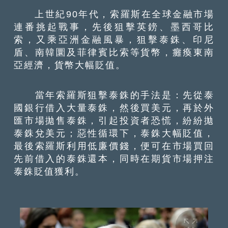
上世紀90年代，索羅斯在全球金融市場
連番挑起戰事，先後狙擊英鎊、墨西哥比
索，又乘亞洲金融風暴，狙擊泰銖、印尼
盾、南韓圜及菲律賓比索等貨幣，癱瘓東南
亞經濟，貨幣大幅貶值。
當年索羅斯狙擊泰銖的手法是：先從泰
國銀行借入大量泰銖，然後買美元，再於外
匯市場拋售泰銖，引起投資者恐慌，紛紛拋
泰銖兌美元；惡性循環下，泰銖大幅貶值，
最後索羅斯利用低廉價錢，便可在市場買回
先前借入的泰銖還本，同時在期貨市場押注
泰銖貶值獲利。