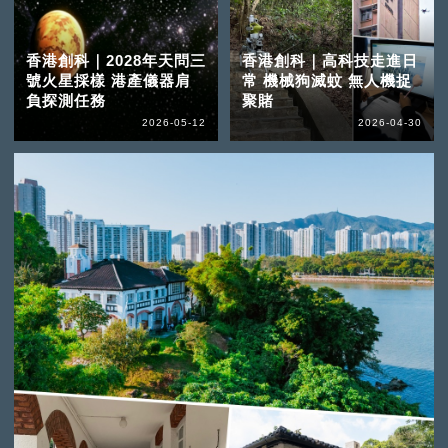
香港創科｜2028年天問三
香港創科｜高科技走進日
號火星採樣 港產儀器肩
常 機械狗滅蚊 無人機捉
負探測任務
聚賭
2026-05-12
2026-04-30