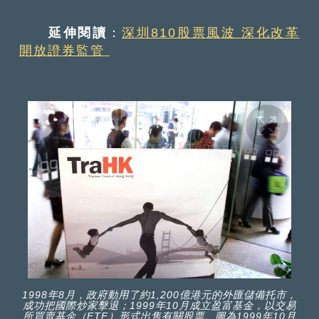
延伸閱讀
：
深圳810股票風波 深化改革
開放證券監管
1998年8月，政府動用了約1,200億港元的外匯儲備托市，
成功把國際炒家擊退；1999年10月成立盈富基金，以交易
所買賣基金（ETF）形式出售有關股票。圖為1999年10月