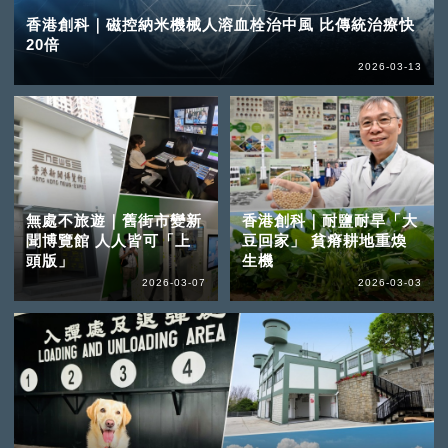
香港創科｜磁控納米機械人溶血栓治中風 比傳統治療快
20倍
2026-03-13
無處不旅遊｜舊街市變新
香港創科｜耐鹽耐旱「大
聞博覽館 人人皆可「上
豆回家」 貧瘠耕地重煥
頭版」
生機
2026-03-07
2026-03-03