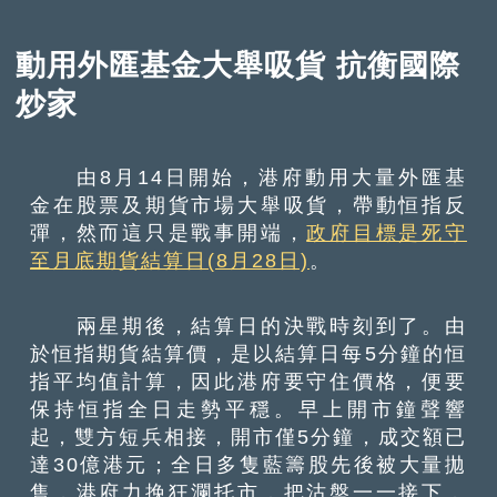
動用外匯基金大舉吸貨 抗衡國際
炒家
由8月14日開始，港府動用大量外匯基
金在股票及期貨市場大舉吸貨，帶動恒指反
彈，然而這只是戰事開端，
政府目標是死守
至月底期貨結算日(8月28日)
。
兩星期後，結算日的決戰時刻到了。由
於恒指期貨結算價，是以結算日每5分鐘的恒
指平均值計算，因此港府要守住價格，便要
保持恒指全日走勢平穩。早上開市鐘聲響
起，雙方短兵相接，開市僅5分鐘，成交額已
達30億港元；全日多隻藍籌股先後被大量拋
售，港府力挽狂瀾托市，把沽盤一一接下，