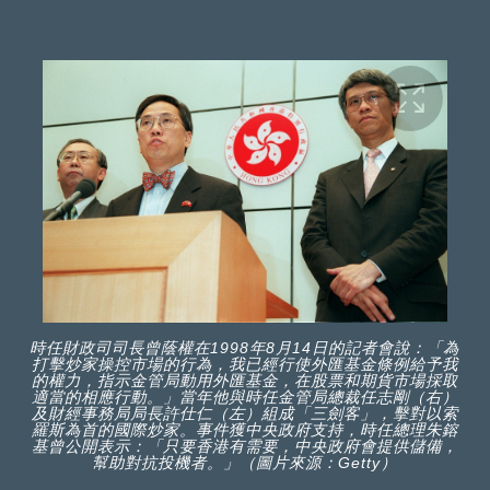
時任財政司司長曾蔭權在1998年8月14日的記者會說：「為
打擊炒家操控市場的行為，我已經行使外匯基金條例給予我
的權力，指示金管局動用外匯基金，在股票和期貨市場採取
適當的相應行動。」當年他與時任金管局總裁任志剛（右）
及財經事務局局長許仕仁（左）組成「三劍客」，擊對以索
羅斯為首的國際炒家。事件獲中央政府支持，時任總理朱鎔
基曾公開表示：「只要香港有需要，中央政府會提供儲備，
幫助對抗投機者。」（圖片來源：Getty）