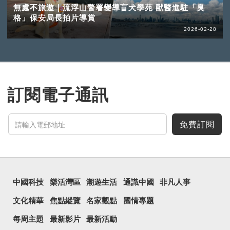
無處不旅遊｜流浮山警署變導盲犬學苑 獸醫進駐「臭
格」保安局長拍片導賞
2026-02-28
訂閱電子通訊
免費訂閱
中國科技
樂活灣區
潮遊生活
通識中國
非凡人事
文化精華
焦點縱覽
名家觀點
國情專題
每周主題
最新影片
最新活動