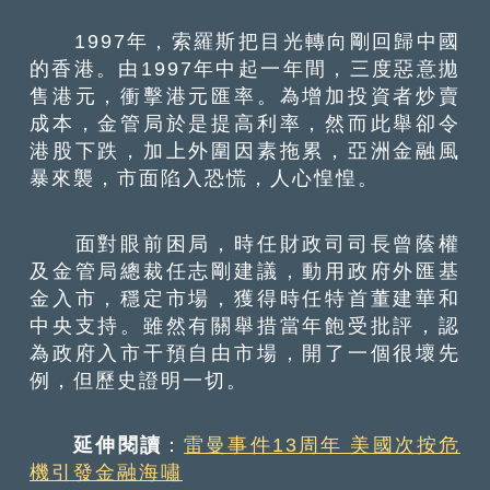
1997年，索羅斯把目光轉向剛回歸中國
的香港。由1997年中起一年間，三度惡意拋
售港元，衝擊港元匯率。為增加投資者炒賣
成本，金管局於是提高利率，然而此舉卻令
港股下跌，加上外圍因素拖累，亞洲金融風
暴來襲，市面陷入恐慌，人心惶惶。
面對眼前困局，時任財政司司長曾蔭權
及金管局總裁任志剛建議，動用政府外匯基
金入市，穩定市場，獲得時任特首董建華和
中央支持。雖然有關舉措當年飽受批評，認
為政府入市干預自由市場，開了一個很壞先
例，但歷史證明一切。
延伸閱讀
：
雷曼事件13周年 美國次按危
機引發金融海嘯