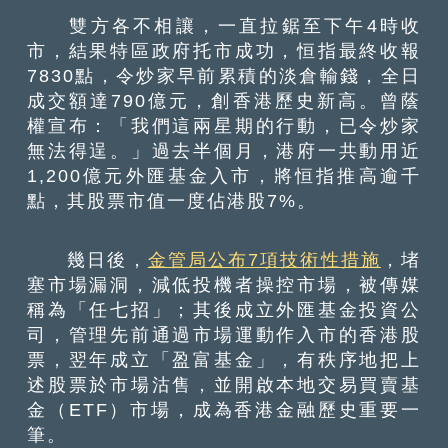
雙方各不相讓，一直拉鋸至下午4時收
市，結果特區政府托市成功，恒指最終收報
7830點，令炒家早前累積的淡倉輸錢，全日
成交額達790億元，創香港歷史新高。曾蔭
權宣布：「我們這兩星期的行動，已令炒家
無法得逞。」過去半個月，港府一共動用近
1,200億元外匯基金入市，將恒指推高逾千
點，其股票市值一度佔港股7%。
幾日後，
金管局公布7項技術性措施
，堵
塞市場漏洞，減低投機者操控市場，被傳媒
稱為「任七招」；其後成立外匯基金投資公
司，管理先前通過市場運動作入市的香港股
票，翌年成立「盈富基金」，有秩序地把上
述股票於市場沽售，並開啟本地交易買賣基
金（ETF）市場，成為香港金融歷史重要一
筆。