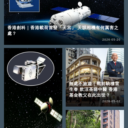
香港創科｜香港載荷首登「天宮」 天韻相機有何厲害之
處？
2026-05-20
無處不旅遊｜戰前騎樓雷
生春 飲涼茶睇中醫 香港
基金教父在此出世？
2026-05-02