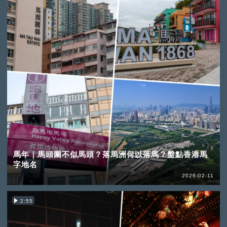
馬年｜馬頭圍不似馬頭？落馬洲何以落馬？盤點香港馬
字地名
2026-02-11
2:55