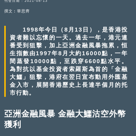
刊登日期 : 2021-08-13
撰文︰華思齊
1998年今日（8月13日），是香港投
資者難以忘懷的一天。過去一年，港元連
番受到狙擊，加上亞洲金融風暴拖累，恒
生指數由1997年8月大約16000點，一年
間蒸發10000點，至跌穿6600點水平。
為對抗以基金投資者索羅斯為首的「金融
大鱷」狙擊，港府在翌日宣布動用外匯基
金入市，展開香港歷史上長達半個月的托
市行動。
亞洲金融風暴 金融大鱷沽空外幣
獲利