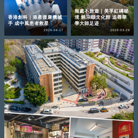
無處不旅遊｜美孚紅磚秘
香港創科｜港產復康機械
境 饒宗頤文化館 追尋華
手 成中風患者救星
學大師足迹
2026-04-17
2026-03-29