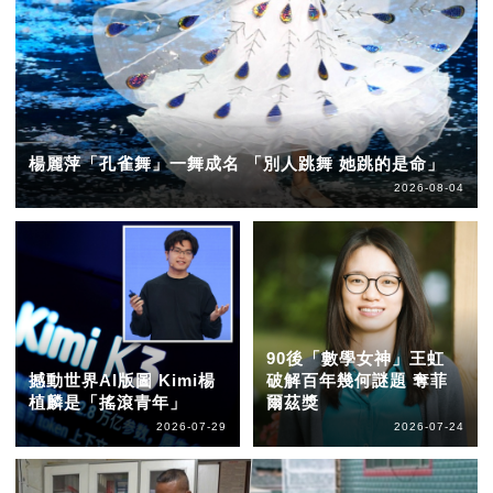
楊麗萍「孔雀舞」一舞成名 「別人跳舞 她跳的是命」
2026-08-04
90後「數學女神」王虹
撼動世界AI版圖 Kimi楊
破解百年幾何謎題 奪菲
植麟是「搖滾青年」
爾茲獎
2026-07-29
2026-07-24