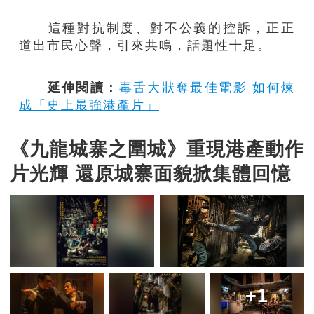
這種對抗制度、對不公義的控訴，正正
道出市民心聲，引來共鳴，話題性十足。
延伸閱讀：
毒舌大狀奪最佳電影 如何煉
成「史上最強港產片」
《九龍城寨之圍城》重現港產動作
片光輝 還原城寨面貌掀集體回憶
+1