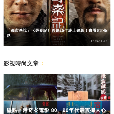
「都市傳說」《尋秦記》跨越25年終上銀幕！齊看6大亮
點
2025-12-25
影視時尚文章
盤點香港奇案電影 80、90年代最震撼人心