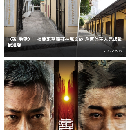
《破·地獄》｜揭開東華義莊神秘面紗 為海外華人完成最
後遺願
2024-12-19