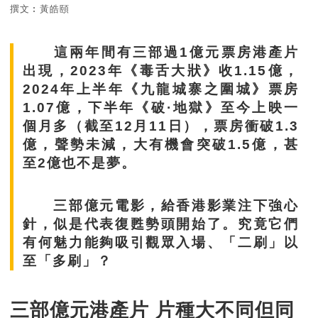
撰文︰黃皓頤
這兩年間有三部過1億元票房港產片
出現，2023年《毒舌大狀》收1.15億，
2024年上半年《九龍城寨之圍城》票房
1.07億，下半年《破·地獄》至今上映一
個月多（截至12月11日），票房衝破1.3
億，聲勢未減，大有機會突破1.5億，甚
至2億也不是夢。
三部億元電影，給香港影業注下強心
針，似是代表復甦勢頭開始了。究竟它們
有何魅力能夠吸引觀眾入場、「二刷」以
至「多刷」？
三部億元港產片 片種大不同但同