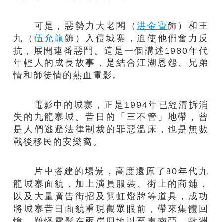
可是，惡勢力大老闆（
洪金寶
飾）和王
九（
伍允龍
飾）入侵城寨，迫使他們奮力反
抗，展開連番惡鬥。這是一個講述1980年代
年輕人的成長故事，是結合江湖恩怨、兄弟
情和師徒情的熱血電影。
電影中的城寨，正是1994年已經清拆消
失的九龍寨城。昔日的「三不管」地帶，曾
是人們逃避法律制裁的罪惡溫床，也是無數
戰後移民的安樂窩。
片中搭建的場景，高度還原了80年代九
龍城寨面貌，加上演員服裝、街上的商鋪，
以及大量廣告街招及霓虹燈牌等道具，成功
將城寨昔日面貌重現觀眾眼前，帶來集體回
憶。難怪電影在兩岸四地以至東南亞、歐洲