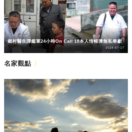
鄉村醫生譚鑑軍24小時On Call 18本人情帳簿無私奉獻
2026-07-17
名家觀點