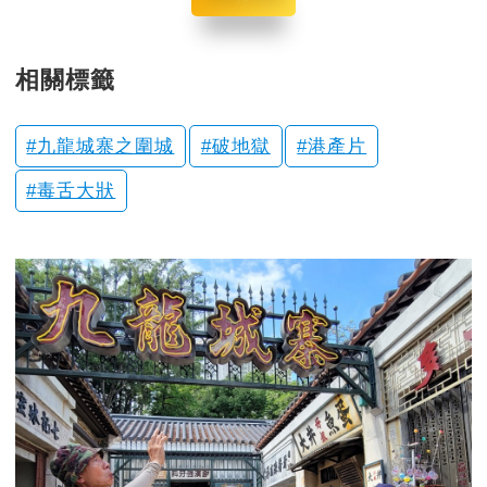
相關標籤
九龍城寨之圍城
破地獄
港產片
毒舌大狀