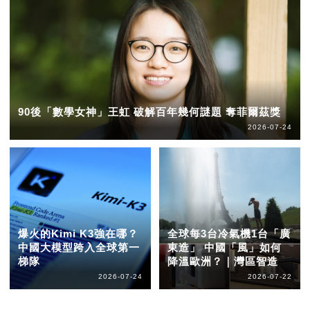
90後「數學女神」王虹 破解百年幾何謎題 奪菲爾茲獎
2026-07-24
爆火的Kimi K3強在哪？
全球每3台冷氣機1台「廣
中國大模型跨入全球第一
東造」 中國「風」如何
梯隊
降溫歐洲？｜灣區智造
2026-07-24
2026-07-22