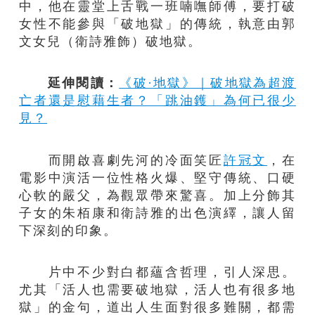
中，他在靈堂上舌戰一班喃嘸師傅，要打破
女性不能參與「破地獄」的傳統，執意由郭
文女兒（衛詩雅飾）破地獄。
延伸閱讀：
《破·地獄》｜破地獄為超渡
亡者還是慰藉生者？「跳油鑊」為何已很少
見？
而開啟喜劇先河的冷面笑匠
許冠文
，在
電影中演活一位性格火爆、堅守傳統、口硬
心軟的嚴父，為觀眾帶來驚喜。加上分飾其
子女的朱栢康和衛詩雅的出色演繹，讓人留
下深刻的印象。
片中不少對白都蘊含哲理，引人深思。
尤其「活人也需要破地獄，活人也有很多地
獄」的金句，道出人生面對很多難關，都需