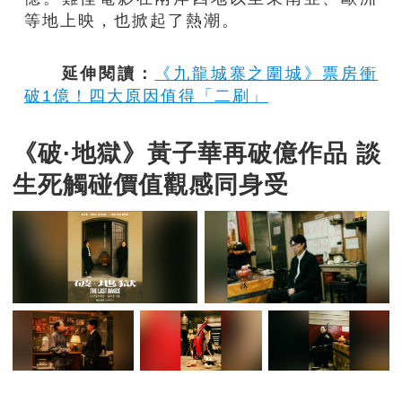
等地上映，也掀起了熱潮。
延伸閱讀：
《九龍城寨之圍城》票房衝
破1億！四大原因值得「二刷」
《破·地獄》黃子華再破億作品 談
生死觸碰價值觀感同身受