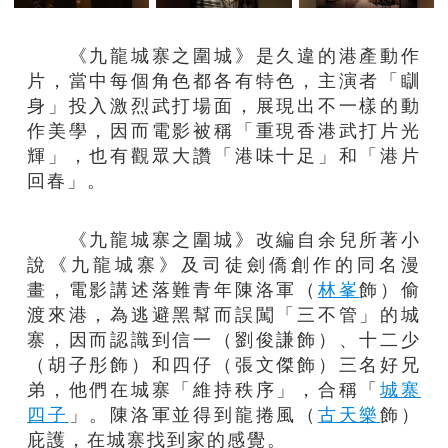
《九龍城寨之圍城》是久違的港產動作
片，當中每個角色都各有特色，主演者「瞓
身」投入激烈武打場面，展現出不一樣的動
作美學，因而電影被稱「重現香港武打片光
輝」，也有觀眾大讚「港味十足」和「港片
回春」。
《九龍城寨之圍城》改編自余兒所著小
說《九龍城寨》及司徒劍僑創作的同名漫
畫，電影講述落難青年陳洛軍（
林峯
飾）偷
渡來港，為逃避黑幫而誤闖「三不管」的城
寨，因而認識到信一（劉俊謙飾）、十二少
（胡子彤飾）和四仔（張文傑飾）三名好兄
弟，他們在城寨「維持秩序」，合稱「
城寨
四子
」。陳洛軍並得到龍捲風（
古天樂
飾）
庇護，在城寨找到家的感覺。