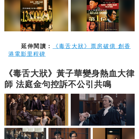
延伸閱讀：
《毒舌大狀》票房破億 創香
港電影里程碑
《毒舌大狀》黃子華變身熱血大律
師 法庭金句控訴不公引共鳴