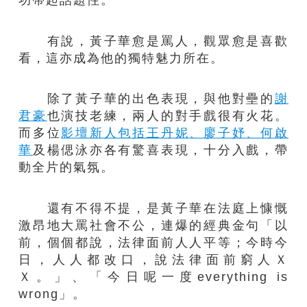
有說，黃子華愈是罵人，觀眾愈是喜歡
看，這亦成為他的獨特魅力所在。
除了黃子華的出色表現，與他對壘的
謝
君豪
也演技老練，兩人的對手戲很有火花。
而多位
影壇新人包括王丹妮、廖子妤、何啟
華
及楊偲泳亦各有驚喜表現，十分入戲，帶
動全片的氣氛。
還有不得不提，是黃子華在法庭上慷慨
激昂地大罵社會不公，連爆的經典金句「以
前，個個都說，法律面前人人平等；今時今
日，人人都改口，說法律面前窮人Ｘ
Ｘ。」、「今日呢一度everything is
wrong」。