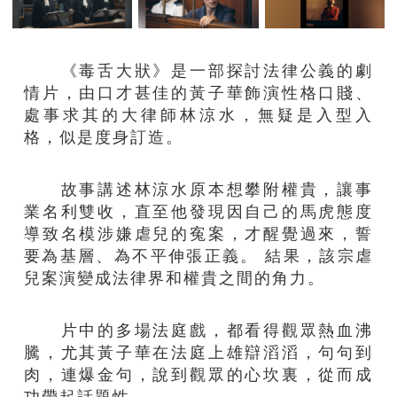
《毒舌大狀》是一部探討法律公義的劇
情片，由口才甚佳的黃子華飾演性格口賤、
處事求其的大律師林涼水，無疑是入型入
格，似是度身訂造。
故事講述林涼水原本想攀附權貴，讓事
業名利雙收，直至他發現因自己的馬虎態度
導致名模涉嫌虐兒的寃案，才醒覺過來，誓
要為基層、為不平伸張正義。 結果，該宗虐
兒案演變成法律界和權貴之間的角力。
片中的多場法庭戲，都看得觀眾熱血沸
騰，尤其黃子華在法庭上雄辯滔滔，句句到
肉，連爆金句，說到觀眾的心坎裏，從而成
功帶起話題性。