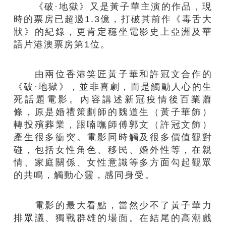
《破·地獄》又是黃子華主演的作品，現
時的票房已超過1.3億，打破其前作《毒舌大
狀》的紀錄，更肯定穩坐電影史上亞洲及華
語片港澳票房第1位。
由兩位香港笑匠黃子華和許冠文合作的
《破·地獄》，並非喜劇，而是觸動人心的生
死話題電影。內容講述新冠疫情後百業蕭
條，原是婚禮策劃師的魏道生（黃子華飾）
轉投殯葬業，跟喃嘸師傅郭文（許冠文飾）
產生很多衝突。電影同時觸及很多價值觀對
碰，包括女性角色、移民、婚外性等，在親
情、家庭關係、女性意識等多方面勾起觀眾
的共鳴，觸動心靈，感同身受。
電影的最大看點，當然少不了黃子華力
排眾議、獨戰群雄的場面。在結尾的高潮戲