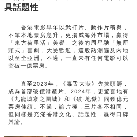
具話題性
香港電影早年以武打片、動作片稱譽，
不單本地票房急升，更揚威海外市場，贏得
「東方荷里活」美譽。之後的周星馳「無厘
頭式」喜劇，大受歡迎，這股熱潮遍及內地
以至全亞洲。不過，一直未有任何電影可以
突破一億票房。
直至2023年，《毒舌大狀》先拔頭籌，
成為首部破億港產片。2024年，更驚喜地有
《九龍城寨之圍城》和《破·地獄》同獲億元
票房佳績。不過，論片種，三片各不相同，
但同樣是充滿香港文化、話題性，贏得口碑
輿論。