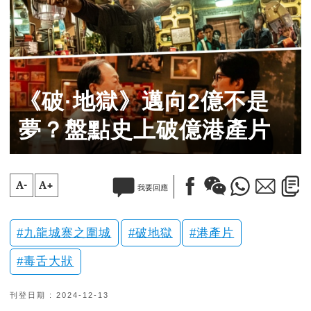
《破·地獄》邁向2億不是
夢？盤點史上破億港產片
A-
A+
我要回應
九龍城寨之圍城
破地獄
港產片
毒舌大狀
刊登日期 : 2024-12-13