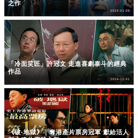
之作
2025-01-09
「冷面笑匠」許冠文 走進喜劇泰斗的經典
作品
2024-12-31
《破·地獄》｜奪港產片票房冠軍 獻給活人