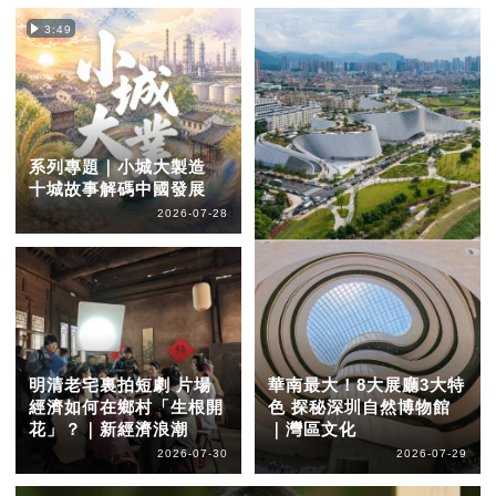
3:49
系列專題｜小城大製造
十城故事解碼中國發展
2026-07-28
明清老宅裏拍短劇 片場
華南最大！8大展廳3大特
經濟如何在鄉村「生根開
色 探秘深圳自然博物館
花」？｜新經濟浪潮
｜灣區文化
2026-07-30
2026-07-29