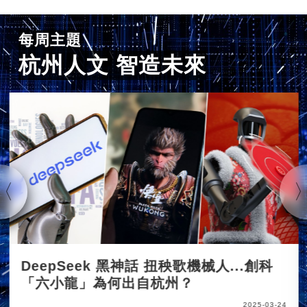
每周主題
杭州人文 智造未來
DeepSeek 黑神話 扭秧歌機械人...創科
「六小龍」為何出自杭州？
2025-03-24