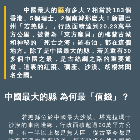
中國最大的
縣
有多大？相當於183個
香港、5個瑞士、2個南韓那麼大！新疆巴
州「若羌縣」，行政面積達到20.23萬平
方公里，被譽為「東方龐貝」的樓蘭古城
和神秘的「死亡之海」羅布泊，都在這個
地方。除了是中國最大的縣，若羌還有30
多個中國之最，是古絲綢之路的重要通
道，這裏的紅棗、礦產、沙漠、胡楊林聞
名全國。
中國最大的縣 為何最「值錢」？
若羌縣位於中國最大沙漠、塔克拉瑪干
沙漠的東南邊緣，行政面積超過20萬平方公
里，有一半以上都是無人區，從古至今都是