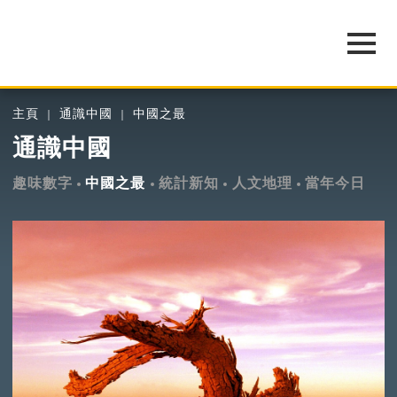
主頁
通識中國
中國之最
通識中國
趣味數字
中國之最
統計新知
人文地理
當年今日