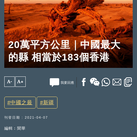
20萬平方公里｜中國最大
的縣 相當於183個香港
A-
A+
我要回應
中國之最
新疆
刊登日期 : 2021-04-07
編輯︰聞華