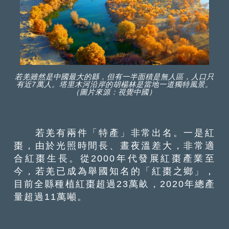
若羌雖然是中國最大的縣，但有一半面積是無人區，人口只
有近7萬人。塔里木河沿岸的胡楊林是當地一道獨特風景。
（圖片來源：視覺中國）
若羌有兩件「特產」非常出名。一是紅
棗，由於光照時間長、晝夜溫差大，非常適
合紅棗生長。從2000年代發展紅棗產業至
今，若羌已成為舉國知名的「紅棗之鄉」，
目前全縣種植紅棗超過23萬畝，2020年總產
量超過11萬噸。