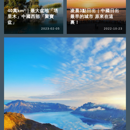
40萬km²｜最大盆地「塔
凌晨3點日出｜中國日出
里木」中國西部「聚寶
最早的城市 原來在這
盆」
裏！
2023-02-05
2022-10-23