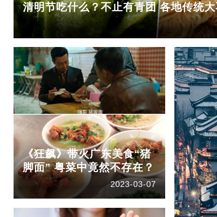
清明节吃什么？不止有青团 各地传统大
《狂飙》带火广东美食“猪
脚面” 粤菜中竟然不存在？
2023-03-07