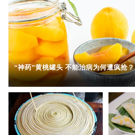
“神药”黄桃罐头 不能治病为何遭疯抢？