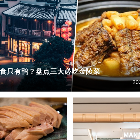
食只有鸭？盘点三大必吃金陵菜
20