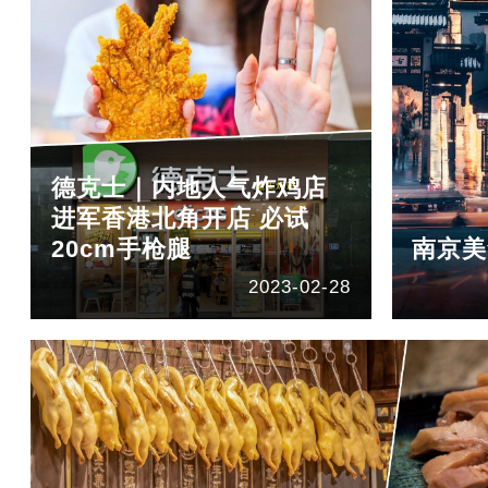
德克士｜内地人气炸鸡店
进军香港北角开店 必试
20cm手枪腿
南京美
2023-02-28