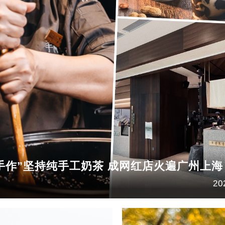
手作”坚持纯手工奶茶 成网红店火遍广州上海
20