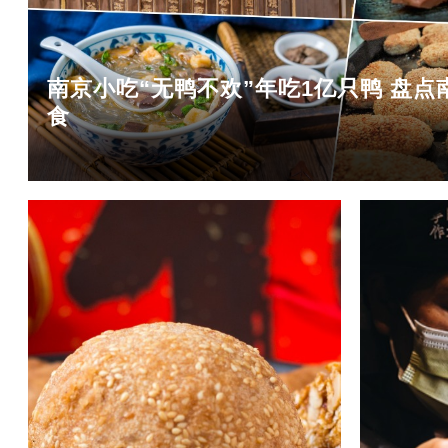
南京小吃“无鸭不欢”年吃1亿只鸭 盘点
食