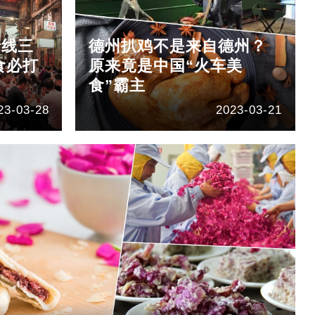
沿线三
德州扒鸡不是来自德州？
食必打
原来竟是中国“火车美
食”霸主
23-03-28
2023-03-21