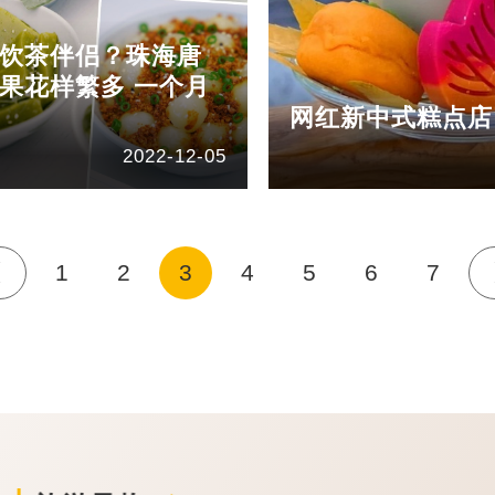
饮茶伴侣？珠海唐
果花样繁多 一个月
网红新中式糕点店
2022-12-05
1
2
3
4
5
6
7