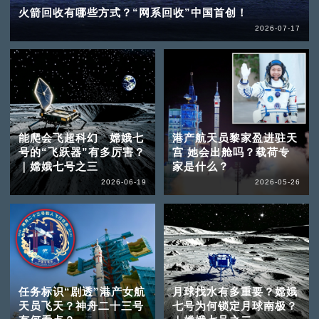
火箭回收有哪些方式？“网系回收”中国首创！
2026-07-17
能爬会飞超科幻 嫦娥七
港产航天员黎家盈进驻天
号的“飞跃器”有多厉害？
宫 她会出舱吗？载荷专
｜嫦娥七号之三
家是什么？
2026-06-19
2026-05-26
任务标识“剧透”港产女航
月球找水有多重要？嫦娥
天员飞天？神舟二十三号
七号为何锁定月球南极？