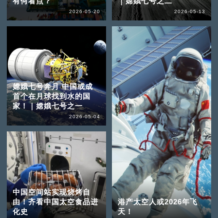
有何看点？
｜嫦娥七号之二
2026-05-20
2026-05-13
嫦娥七号奔月 中国或成
首个在月球找到水的国
家！｜嫦娥七号之一
2026-05-04
中国空间站实现烧烤自
由！齐看中国太空食品进
港产太空人或2026年飞
化史
天！