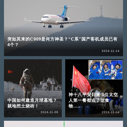
突如其来的C909是何方神圣？“C系”国产客机成员已有
4个？
2024-11-14
神十八平安归来 3位太空
中国如何建造月球基地？
人第一餐都点了这食
就地挖土烧砖！
物.....
2024-11-06
2024-11-04