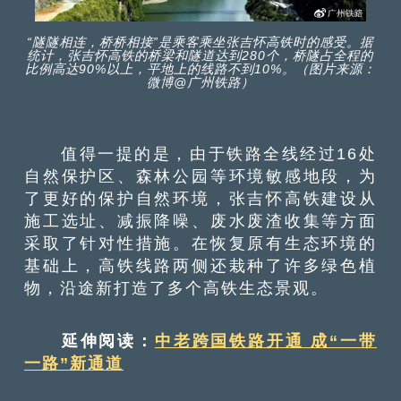
“隧隧相连，桥桥相接”是乘客乘坐张吉怀高铁时的感受。据
统计，张吉怀高铁的桥梁和隧道达到280个，桥隧占全程的
比例高达90%以上，平地上的线路不到10%。（图片来源：
微博@广州铁路）
值得一提的是，由于铁路全线经过16处
自然保护区、森林公园等环境敏感地段，为
了更好的保护自然环境，张吉怀高铁建设从
施工选址、减振降噪、废水废渣收集等方面
采取了针对性措施。在恢复原有生态环境的
基础上，高铁线路两侧还栽种了许多绿色植
物，沿途新打造了多个高铁生态景观。
延伸阅读：
中老跨国铁路开通 成“一带
一路”新通道