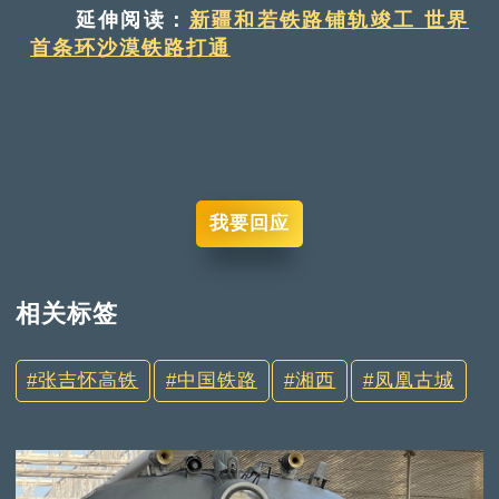
延伸阅读：
新疆和若铁路铺轨竣工 世界
首条环沙漠铁路打通
我要回应
相关标签
张吉怀高铁
中国铁路
湘西
凤凰古城