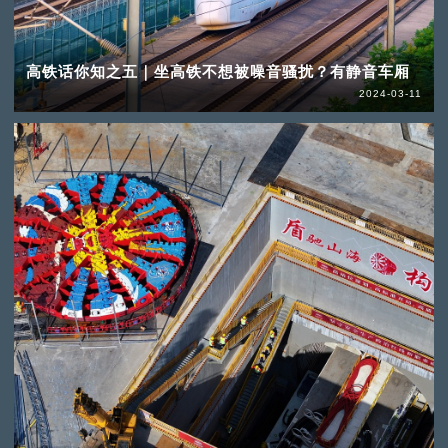
高铁话你知之五｜坐高铁不想被噪音骚扰？有静音车厢
2024-03-11