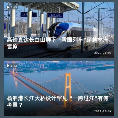
2:09
高铁直达长白山脚下 “雪国列车”穿越林海
雪原
2022-01-05
2:42
杨泗港长江大桥设计罕见 “一跨过江”有何
考量？
2021-12-29