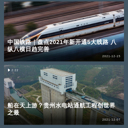
中国铁路｜盘点2021年新开通5大线路 八
纵八横日趋完善
2021-12-15
2:22
船在天上游？贵州水电站通航工程创世界
之最
2021-12-07