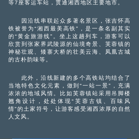
等7座客运车站，贯通湘西地区主要地市。
因沿线串联起众多著名景区，张吉怀高
铁被誉为“湘西最美高铁”，是一条名副其实
的“黄金旅游线”。坐上这趟列车，游客可以
欣赏到张家界武陵源的仙境奇景、芙蓉镇的
神秘壮观、矮寨大桥的壮美云海、凤凰古城
的古朴韵味等。
此外，沿线新建的多个高铁站均结合了
当地特色文化元素，做到“一站一景”，充满
浓浓的地域风情。比如芙蓉镇站采用吊脚楼
翘角设计，处处体现“芙蓉古镇、百味风
情”的土家符号，让游客感受湘西浓厚的自然
人文风。