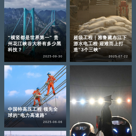
“横竖都是世界第一” 贵
超级工程｜雅鲁藏布江下
州花江峡谷大桥有多少黑
游水电工程 迎难而上打
科技？
造“3个三峡”
2025-09-30
2025-07-22
中国特高压工程 领先全
球的“电力高速路”
2025-06-06