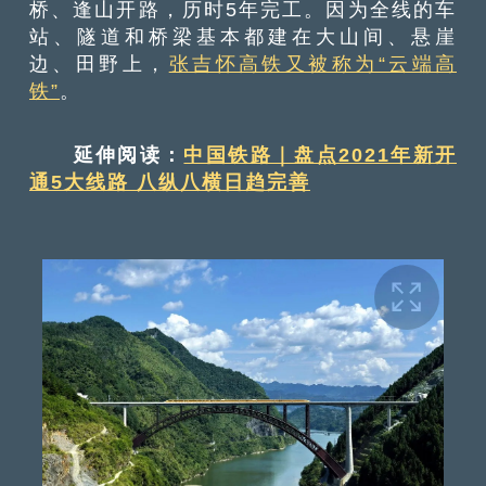
桥、逢山开路，历时5年完工。因为全线的车
站、隧道和桥梁基本都建在大山间、悬崖
边、田野上，
张吉怀高铁又被称为“云端高
铁”
。
延伸阅读：
中国铁路｜盘点2021年新开
通5大线路 八纵八横日趋完善