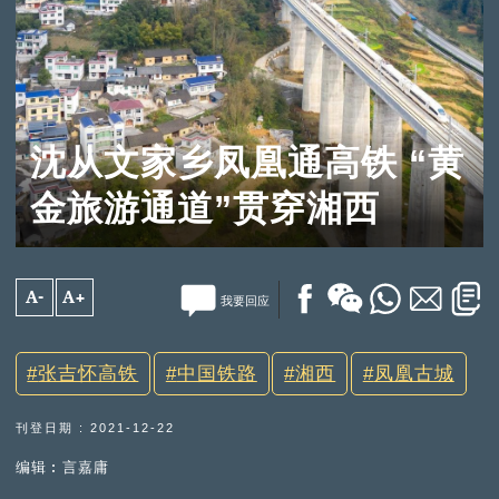
沈从文家乡凤凰通高铁 “黄
金旅游通道”贯穿湘西
A-
A+
我要回应
张吉怀高铁
中国铁路
湘西
凤凰古城
刊登日期 : 2021-12-22
编辑︰言嘉庸