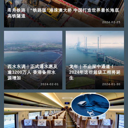
甬舟铁路｜“铁路版”港珠澳大桥 中国打造世界最长海底
高铁隧道
2024-02-25
西水东调｜正式通水惠及
龙年｜不止深中通道！
逾3200万人 香港备用水
2024年这些超级工程将诞
源增加
生
2024-02-01
2024-01-30