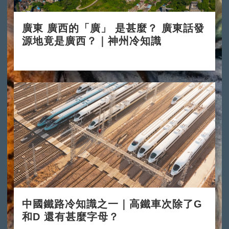
廣東 廣西的「廣」 是甚麼？ 廣東話發
源地竟是廣西？｜神州冷知識
2024-11-11
中國鐵路冷知識之一｜高鐵車次除了G
和D 還有甚麼字母？