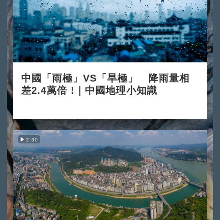
中國「雨極」VS「旱極」 降雨量相
差2.4萬倍 !｜中國地理小知識
2025-12-03
2:30