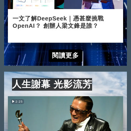
一文了解DeepSeek｜憑甚麼挑戰
OpenAI？ 創辦人梁文鋒是誰？
2025-02-05
閱讀更多
人生謝幕 光影流芳
2:25