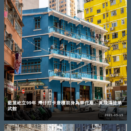
藍屋屹立99年 灣仔打卡唐樓前身為華佗廟、黃飛鴻徒弟
武館
2021-05-15