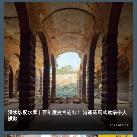
深水埗配水庫｜百年歷史古迹出土 港產羅馬式建築令人
讚歎
2021-02-02