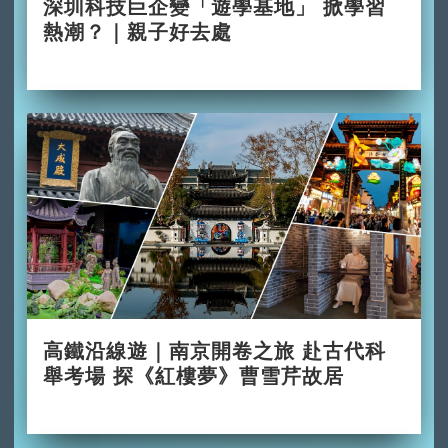
深圳科技巨企變「遊學基地」 掀學習
熱潮？｜親子好去處
2026-06-29
高鐵沿線遊｜南京開卷之旅 赴古代科
舉考場 探《紅樓夢》曹雪芹故居
2026-06-28