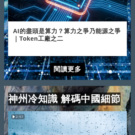
AI的盡頭是算力？算力之爭乃能源之爭
｜Token工廠之二
2026-06-15
閱讀更多
神州冷知識 解碼中國細節
2:57