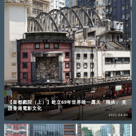
【皇都戲院（上）】屹立69年世界唯一露天「飛拱」 見
證香港電影文化
2021-04-30