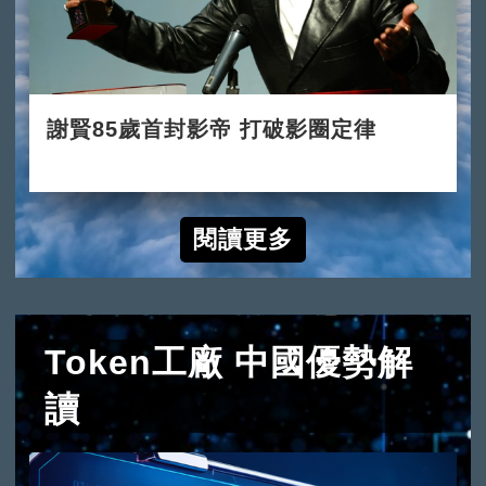
謝賢85歲首封影帝 打破影圈定律
2022-07-31
閱讀更多
Token工廠 中國優勢解
讀