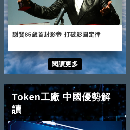
謝賢85歲首封影帝 打破影圈定律
2022-07-31
閱讀更多
Token工廠 中國優勢解
讀