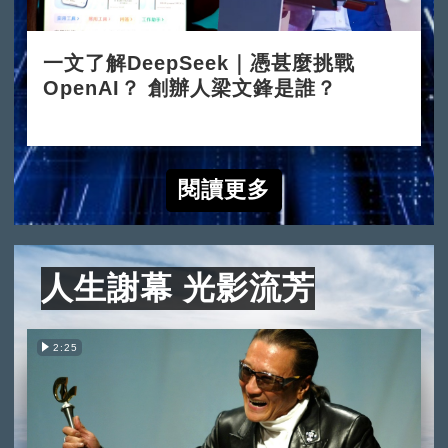
一文了解DeepSeek｜憑甚麼挑戰
OpenAI？ 創辦人梁文鋒是誰？
2025-02-05
閱讀更多
人生謝幕 光影流芳
2:25