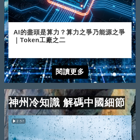
AI的盡頭是算力？算力之爭乃能源之爭
｜Token工廠之二
2026-06-15
閱讀更多
神州冷知識 解碼中國細節
2:57