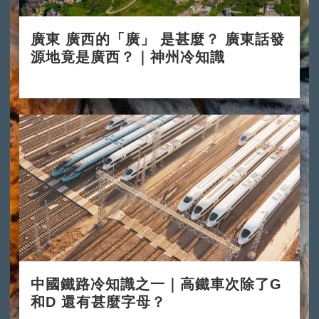
廣東 廣西的「廣」 是甚麼？ 廣東話發
源地竟是廣西？｜神州冷知識
2024-11-11
中國鐵路冷知識之一｜高鐵車次除了G
和D 還有甚麼字母？