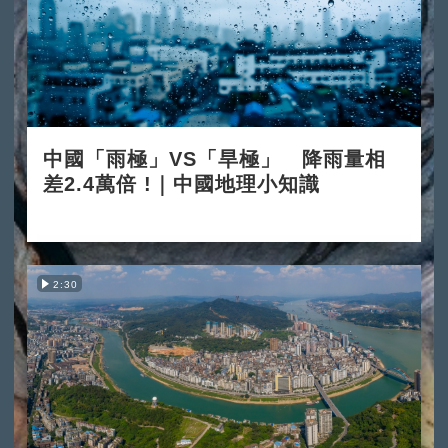
中國「雨極」VS「旱極」 降雨量相
差2.4萬倍 !｜中國地理小知識
2025-12-03
2:30