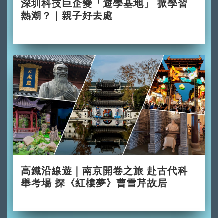
深圳科技巨企變「遊學基地」 掀學習
熱潮？｜親子好去處
2026-06-29
高鐵沿線遊｜南京開卷之旅 赴古代科
舉考場 探《紅樓夢》曹雪芹故居
2026-06-28