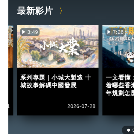
最新影片
3:49
7:26
買
系列專題｜小城大製造 十
一文看懂
紅？
城故事解碼中國發展
着哪些香
年規劃怎
2-11
2026-07-28