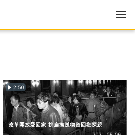
2:50
改革開放愛回家 挑扁擔送物資回鄉探親
2021-08-09