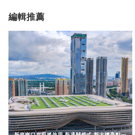
編輯推薦
新皇崗口岸即將啟用 新通關模式 新大樓亮點一