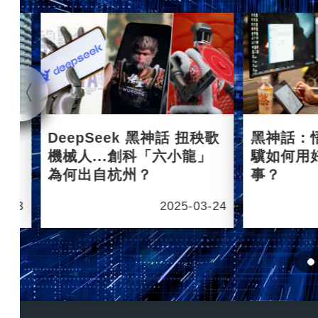
杭州
DeepSeek 黑神話 扭秧歌
黑神話：
機械人...創科「六小龍」
驥如何用
為何出自杭州？
事？
6-03
2025-03-24