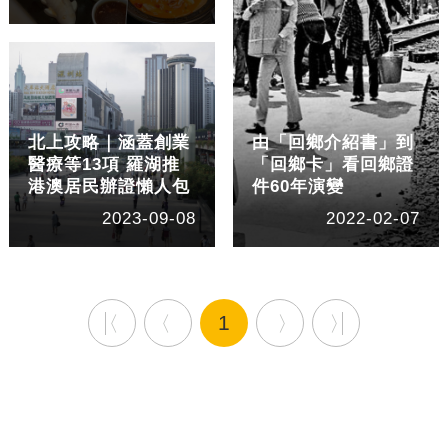
北上攻略｜涵蓋創業
由「回鄉介紹書」到
醫療等13項 羅湖推
「回鄉卡」看回鄉證
港澳居民辦證懶人包
件60年演變
2023-09-08
2022-02-07
1