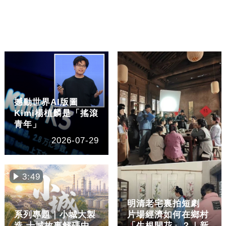
撼動世界AI版圖
Kimi楊植麟是「搖滾
青年」
2026-07-29
3:49
明清老宅裏拍短劇
系列專題｜小城大製
片場經濟如何在鄉村
造 十城故事解碼中
「生根開花」？｜新