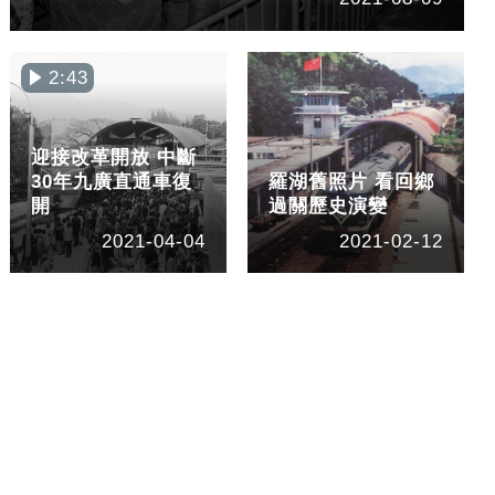
2:43
迎接改革開放 中斷
30年九廣直通車復
羅湖舊照片 看回鄉
開
過關歷史演變
2021-04-04
2021-02-12