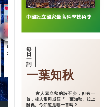
1:40
中國設立國家最高科學技術獎
90後王興興 「英語學渣」
智慧城市｜杭
每
是機械人天才
市大腦」 有
日
一
詞
2025-03-17
一葉知秋
古人寫立秋的詩不少，但有一
首，後人常與成語「一葉知秋」拉上
關係。你知道是哪一首嗎？