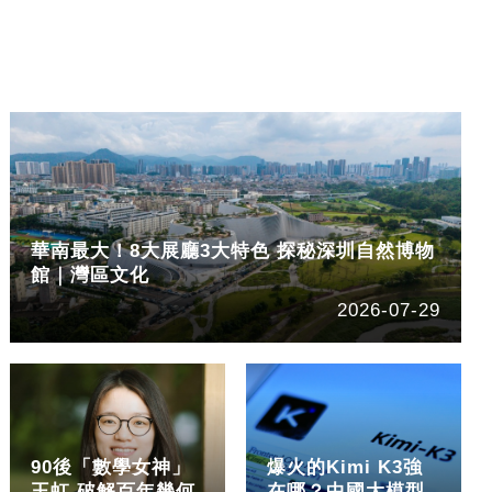
華南最大！8大展廳3大特色 探秘深圳自然博物
館｜灣區文化
2026-07-29
90後「數學女神」
爆火的Kimi K3強
王虹 破解百年幾何
在哪？中國大模型