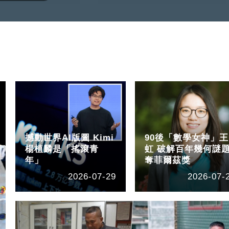
撼動世界AI版圖 Kimi
90後「數學女神」王
楊植麟是「搖滾青
虹 破解百年幾何謎
年」
奪菲爾茲獎
2026-07-29
2026-07-