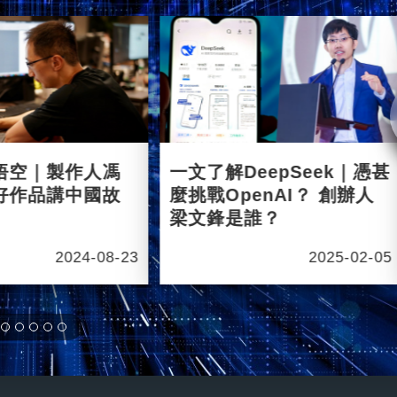
悟空｜製作人馮
一文了解DeepSeek｜憑甚
好作品講中國故
麼挑戰OpenAI？ 創辦人
梁文鋒是誰？
2024-08-23
2025-02-05