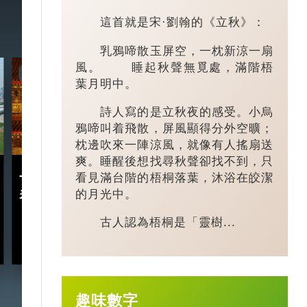
這首就是宋·劉翰的《立秋》：
乳鴉啼散玉屏空，一枕新涼一扇
風。 睡起秋聲無覓處，滿階梧
7:20
3:49
葉月明中。
詩人寫的是立秋夜的感受。小烏
鴉啼叫着飛散，屏風顯得分外空曠；
枕邊吹來一陣涼風，就像有人搖扇送
爽。睡醒後想找尋秋聲卻找不到，只
十五五規劃｜五年規劃 藏
小城大業｜浙
看見滿台階的梧桐落葉，沐浴在皎潔
的月光中。
着甚麼中國「治」慧？
鎮：一粒珍珠如
億璀璨王國？
古人認為梧桐是「靈樹...
2026-03-18
趣味數字