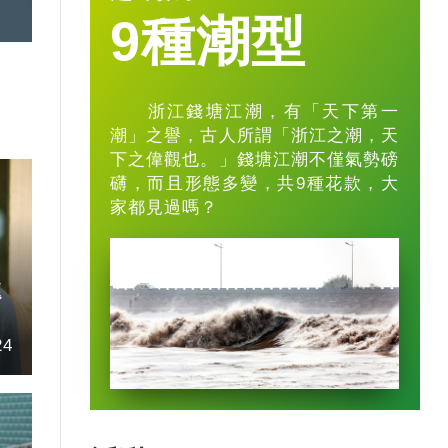
9種潮型
浙江錢塘江潮，有「天下第一
潮」之譽，古人所謂「浙江之潮，天
下之偉觀也。」錢塘江潮不僅氣勢磅
礴，而且形態多變，共9種花款，大
家都見過嗎？
題
24