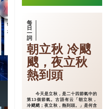
每
90後王興興 「英語學渣」
智慧城市｜杭
日
是機械人天才
市大腦」 有
一
詞
朝立秋 冷颼
2025-03-17
颼，夜立秋
熱到頭
今天是立秋，是二十四節氣中的
第13個節氣。古語有云「朝立秋，
冷颼颼；夜立秋，熱到頭。」是何含