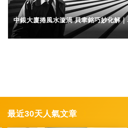
中銀大廈捲風水漩渦 貝聿銘巧妙化解
最近30天人氣文章