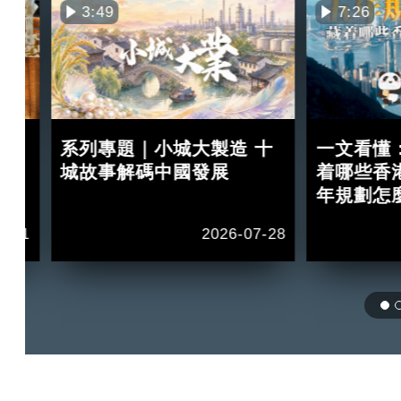
3:49
7:26
買
系列專題｜小城大製造 十
一文看懂
紅？
城故事解碼中國發展
着哪些香
年規劃怎
2-11
2026-07-28