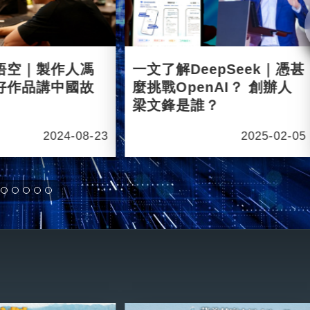
悟空｜製作人馮
一文了解DeepSeek｜憑甚
好作品講中國故
麼挑戰OpenAI？ 創辦人
梁文鋒是誰？
2024-08-23
2025-02-05