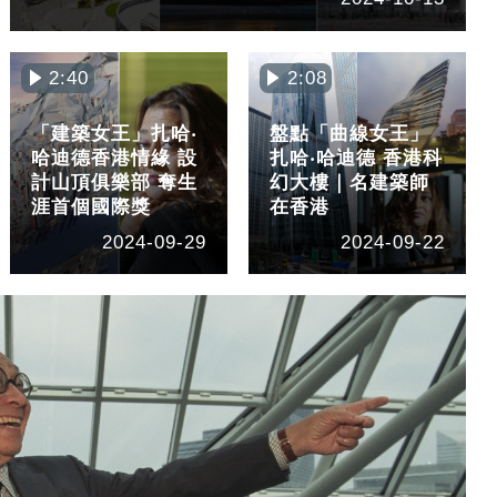
2:40
2:08
「建築女王」扎哈‧
盤點「曲線女王」
哈迪德香港情緣 設
扎哈‧哈迪德 香港科
計山頂俱樂部 奪生
幻大樓｜名建築師
涯首個國際獎
在香港
2024-09-29
2024-09-22