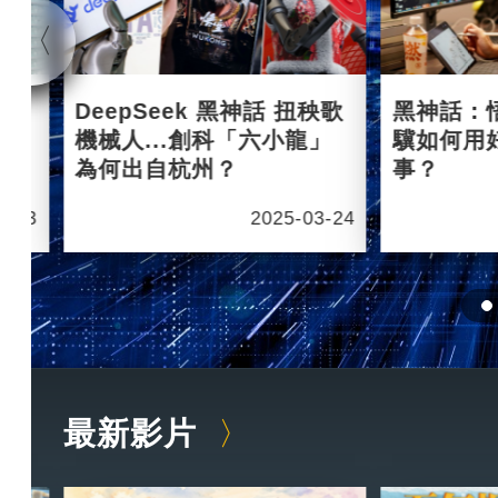
杭州
DeepSeek 黑神話 扭秧歌
黑神話：
機械人...創科「六小龍」
驥如何用
為何出自杭州？
事？
6-03
2025-03-24
最新影片