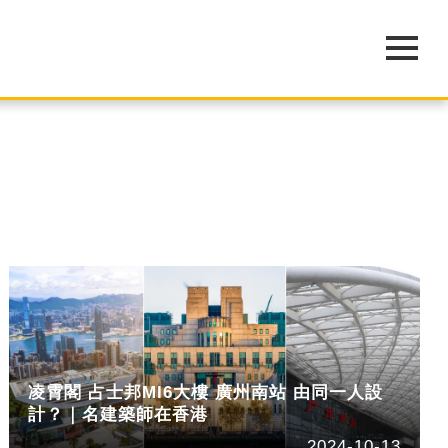
凌霄閣 占士邦MI6大樓 廣州南站 由同一人設
計？｜名建築師在香港
2024-10-13