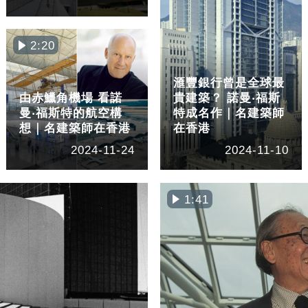
2:20
滙豐銀行曾是全球最
由赤鱲角機場 看諾
貴建築？ 諾曼‧福斯
曼‧福斯特的航空構
特成名作｜名建築師
想｜名建築師在香港
在香港
2024-11-24
2024-11-10
1:41