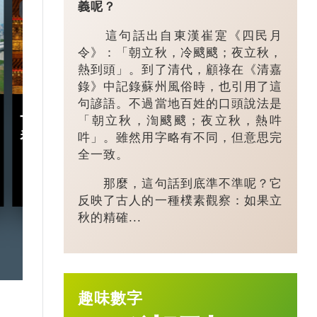
義呢？
7:20
3:49
這句話出自東漢崔寔《四民月
令》：「朝立秋，冷颼颼；夜立秋，
熱到頭」。到了清代，顧祿在《清嘉
錄》中記錄蘇州風俗時，也引用了這
句諺語。不過當地百姓的口頭說法是
十五五規劃｜五年規劃 藏
小城大業｜浙
「朝立秋，渹颼颼；夜立秋，熱吽
着甚麼中國「治」慧？
鎮：一粒珍珠如
吽」。雖然用字略有不同，但意思完
億璀璨王國？
全一致。
那麼，這句話到底準不準呢？它
2026-03-18
反映了古人的一種樸素觀察：如果立
秋的精確...
趣味數字