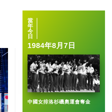
當
年
今
日
1984年8月7日
1:40
中國女排洛杉磯奧運會奪金