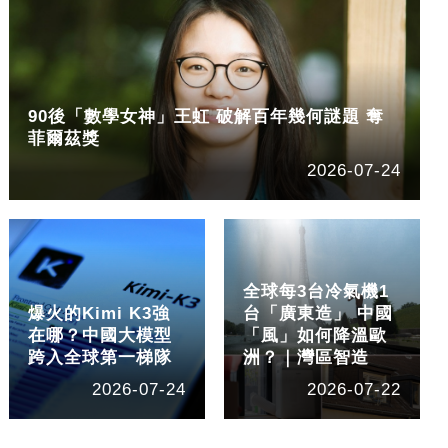
90後「數學女神」王虹 破解百年幾何謎題 奪
菲爾茲獎
2026-07-24
全球每3台冷氣機1
爆火的Kimi K3強
台「廣東造」 中國
在哪？中國大模型
「風」如何降溫歐
跨入全球第一梯隊
洲？｜灣區智造
2026-07-24
2026-07-22