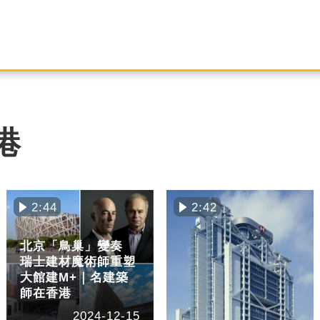
港
2:44
2:42
北京「鳥巢」變奏
瑞士建材魔術師重塑
大館建M+｜名建築
師在香港
2024-12-15