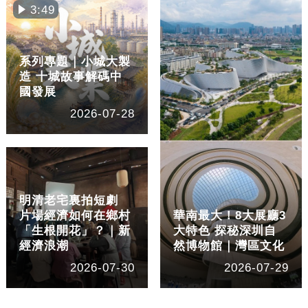
3:49
系列專題｜小城大製
造 十城故事解碼中
國發展
2026-07-28
明清老宅裏拍短劇
片場經濟如何在鄉村
華南最大！8大展廳3
「生根開花」？｜新
大特色 探秘深圳自
經濟浪潮
然博物館｜灣區文化
2026-07-30
2026-07-29