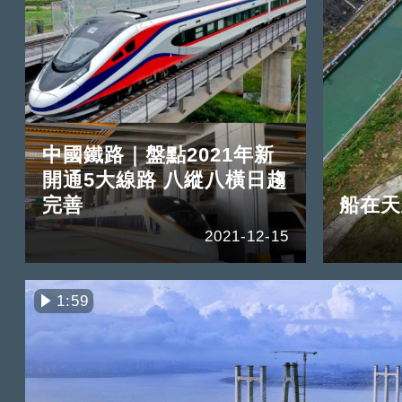
中國鐵路｜盤點2021年新
開通5大線路 八縱八橫日趨
完善
船在天
2021-12-15
1:59