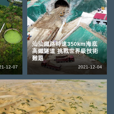
汕汕鐵路時速350km海底
高鐵隧道 挑戰世界級技術
難題
21-12-07
2021-12-04