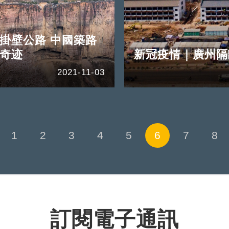
掛壁公路 中國築路
奇迹
新冠疫情｜廣州隔
2021-11-03
1
2
3
4
5
6
7
8
訂閱電子通訊