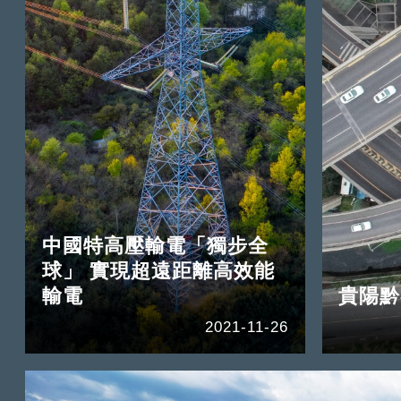
中國特高壓輸電「獨步全
球」 實現超遠距離高效能
輸電
貴陽黔
2021-11-26