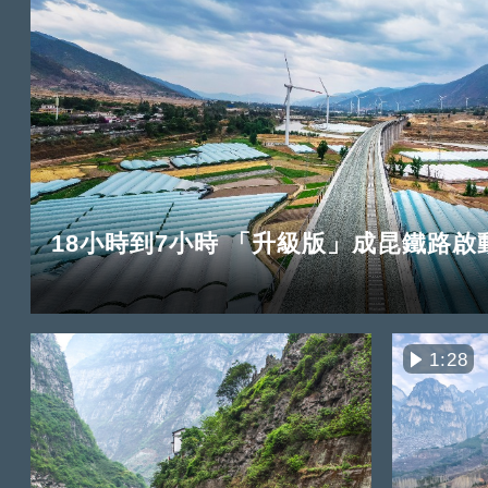
18小時到7小時 「升級版」成昆鐵路啟
1:28