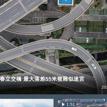
春立交橋 最大落差55米複雜似迷宮
20
1:51