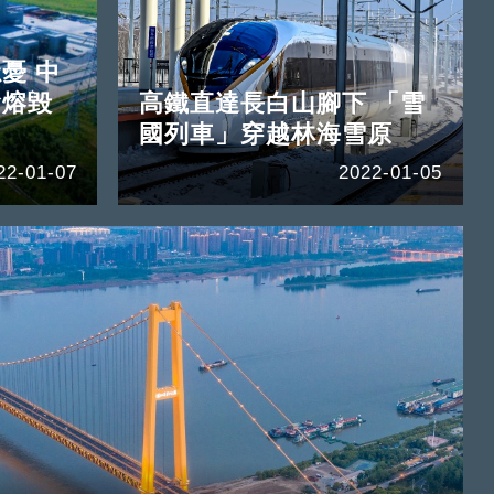
憂 中
會熔毀
高鐵直達長白山腳下 「雪
國列車」穿越林海雪原
22-01-07
2022-01-05