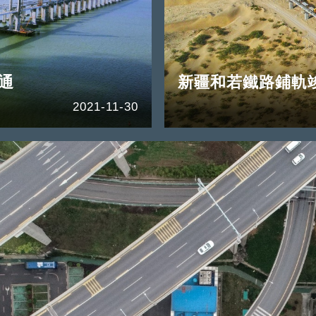
通
新疆和若鐵路鋪軌
2021-11-30