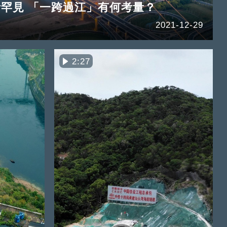
罕見 「一跨過江」有何考量？
2021-12-29
2:27