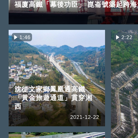
福廈高鐵「幕後功臣」 崑崙號築起跨海
1:46
2:22
沈從文家鄉鳳凰通高鐵
「黃金旅遊通道」貫穿湘
西
2021-12-22