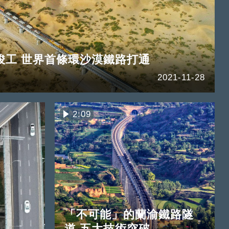
竣工 世界首條環沙漠鐵路打通
2021-11-28
2:09
「不可能」的蘭渝鐵路隧
道 五大技術突破