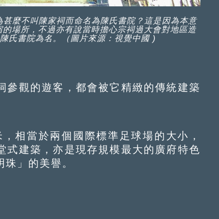
為甚麼不叫陳家祠而命名為陳氏書院？這是因為本意
宿的場所，不過亦有說當時擔心宗祠過大會對地區造
陳氏書院為名。（圖片來源：視覺中國 )
參觀的遊客，都會被它精緻的傳統建築
米，相當於兩個國際標準足球場的大小，
堂式建築，亦是現存規模最大的廣府特色
明珠」的美譽。
。