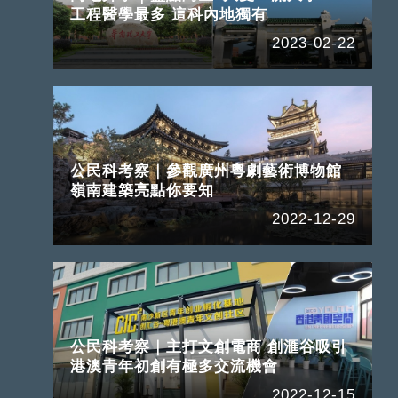
工程醫學最多 這科內地獨有
2023-02-22
公民科考察｜參觀廣州粵劇藝術博物館
嶺南建築亮點你要知
2022-12-29
公民科考察｜主打文創電商 創滙谷吸引
港澳青年初創有極多交流機會
2022-12-15