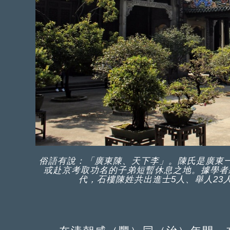
俗語有說：「廣東陳、天下李」。陳氏是廣東
或赴京考取功名的子弟短暫休息之地。據學者
代，石樓陳姓共出進士5人、舉人23人