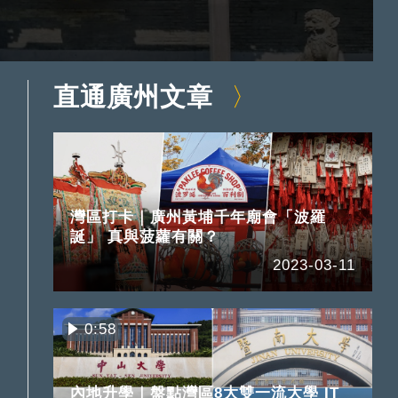
直通廣州文章
灣區打卡｜廣州黃埔千年廟會「波羅
誕」 真與菠蘿有關？
2023-03-11
0:58
內地升學｜盤點灣區8大雙一流大學 IT