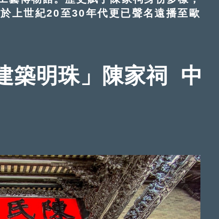
於上世紀20至30年代更已聲名遠播至歐
建築明珠」陳家祠 中