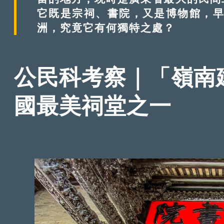
它既是宗祠、書院，又是博物館，早
洲，究竟它有何獨特之處？
公民科考察｜「嶺南
國最美祠堂之一