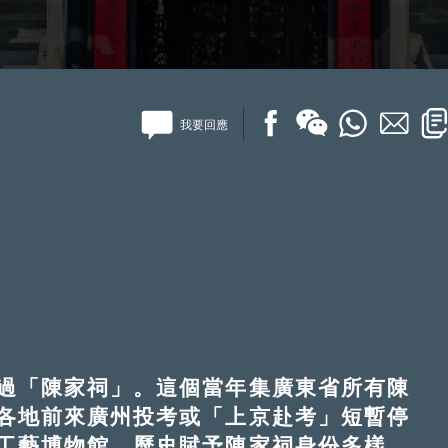
我要回應
「陳家祠」。這個當年集廣東省所有陳
各地前來廣州投考或「上京赴考」短暫停
工藝博物館。歷史賦予陳家祠身份多樣，