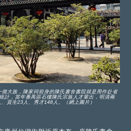
一個大族，陳家祠前身的陳氏書舍書院就是用作赴省
統計，當年番禺區石樓陳氏宗族人才輩出，明清兩
、貢生23人、秀才148人。（網上圖片）