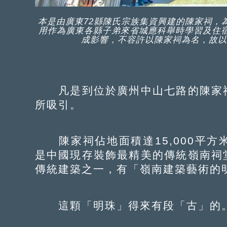
本是由廣東72縣陳氏宗族集資興建的陳家祠，
用作為廣東各縣子弟來省城應科舉時學習及住
成影響，不容許以陳家祠為名，故以
凡是到位於廣州中山七路的陳家祠
所吸引。
陳家祠佔地面積達15,000平方
是中國現存裝飾最精美的傳統嶺南祠
傳統建築之一，有「嶺南建築藝術的
這顆「明珠」得來有段「古」的