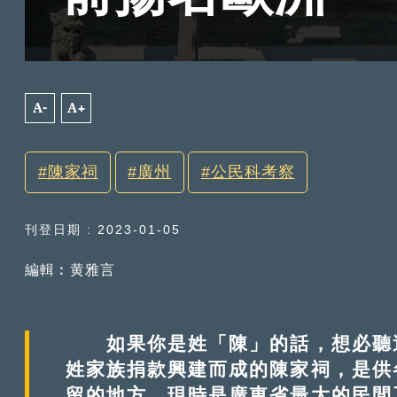
A-
A+
陳家祠
廣州
公民科考察
刊登日期 : 2023-01-05
編輯︰黄雅言
如果你是姓「陳」的話，想必聽過
姓家族捐款興建而成的陳家祠，是供
留的地方，現時是廣東省最大的民間