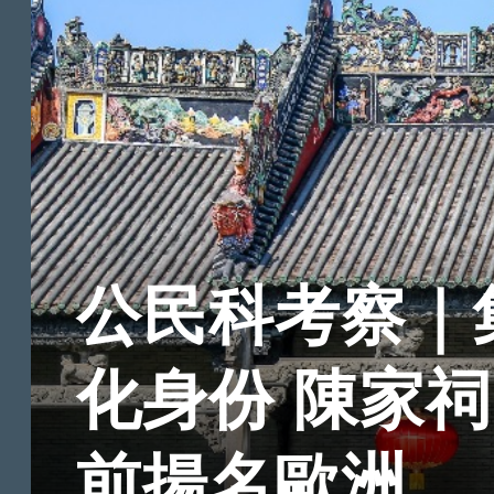
公民科考察｜
化身份 陳家
前揚名歐洲