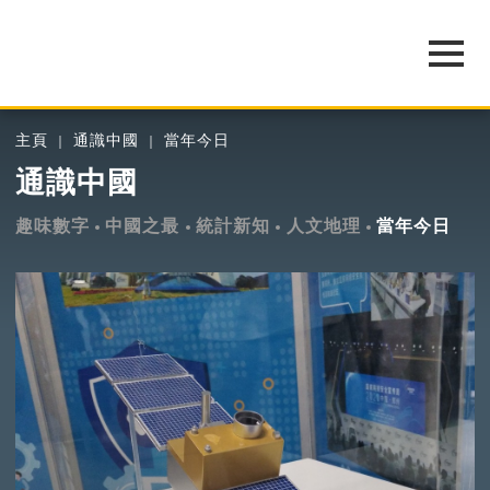
主頁
通識中國
當年今日
通識中國
趣味數字
中國之最
統計新知
人文地理
當年今日