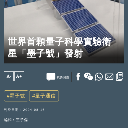
世界首顆量子科學實驗衛
星「墨子號」發射
A-
A+
我要回應
墨子號
量子通信
刊登日期 : 2024-08-16
編輯︰王子傑