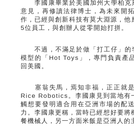
李國康畢業於美國加州大學柏克萊
意見，再修讀法律博士，為未來開
作，已經與創新科技有莫大淵源，他應
5位員工，與創辦人從零開始打拼。
不過，不滿足於做「打工仔」的李
模型的「Hot Toys」，專門負
回美國。
塞翁失馬，焉知非福，正正就是
Rice Robotics。李國康見到
觸想要發明適合用在亞洲市場的配
力。李國康更稱，當時已經想好要將機
餐機械人，另一方面米飯是亞洲人的主