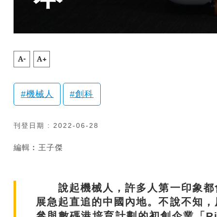
A-
A+
機械人
創科
刊登日期 : 2022-06-28
編輯︰王子傑
說起機械人，許多人第一印象都會
展急起直追的中國內地。不說不知，
參與數碼港培育計劃的初創企業「Rice