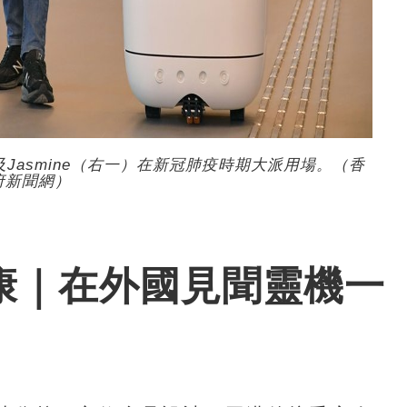
Jasmine（右一）在新冠肺疫時期大派用場。（香
府新聞網）
s李國康｜在外國見聞靈機一