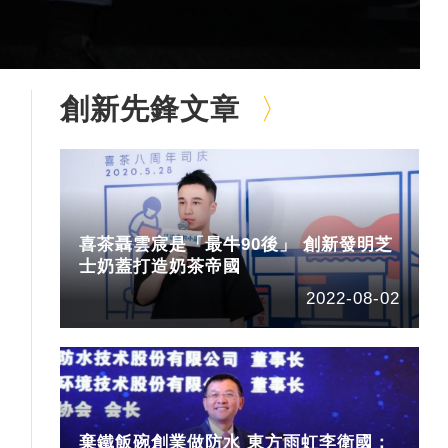
創新先鋒文章
喜茶聶雲宸是「最牛90後」 創新發明芝
士奶蓋打造奶茶帝國
2022-08-02
棄鐵飯碗創業做防水 東方雨虹李衛國：