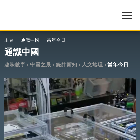
主頁
通識中國
當年今日
通識中國
趣味數字
中國之最
統計新知
人文地理
當年今日