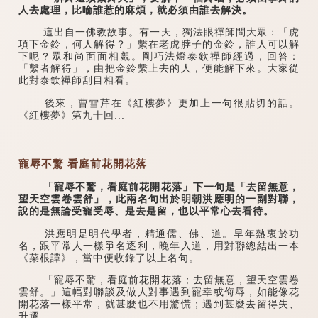
人去處理，比喻誰惹的麻煩，就必須由誰去解決。
這出自一佛教故事。有一天，獨法眼禪師問大眾：「虎
項下金鈴，何人解得？」繫在老虎脖子的金鈴，誰人可以解
下呢？眾和尚面面相覷。剛巧法燈泰欽禪師經過，回答：
「繫者解得」，由把金鈴繫上去的人，便能解下來。大家從
此對泰欽禪師刮目相看。
後來，曹雪芹在《紅樓夢》更加上一句很貼切的話。
《紅樓夢》第九十回...
寵辱不驚 看庭前花開花落
「寵辱不驚，看庭前花開花落」下一句是「去留無意，
望天空雲卷雲舒」，此兩名句出於明朝洪應明的一副對聯，
說的是無論受寵受辱、是去是留，也以平常心去看待。
洪應明是明代學者，精通儒、佛、道。早年熱衷於功
名，跟平常人一樣爭名逐利，晚年入道，用對聯總結出一本
《菜根譚》，當中便收錄了以上名句。
「寵辱不驚，看庭前花開花落；去留無意，望天空雲卷
雲舒。」這幅對聯談及做人對事遇到寵幸或侮辱，如能像花
開花落一樣平常，就甚麼也不用驚慌；遇到甚麼去留得失、
升遷...