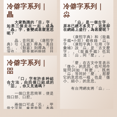
冷僻字系列｜
冷僻字系列｜
瞐
尛
大家熟識的「目」字，
「尛」是一個古字，
如果三個走在一起，成為
原本已經不多見了，近來卻
「瞐」字，會變成甚麼意思
在網絡上盛行，為甚麼呢？
呢？
《康熙字典》和《龍龕
瞐，音同莫，《康熙字
手鑑•小部》都收錄「尛」
典》引《玉篇》釋為「美目
字，《康熙字典》引用《字
也」，《類篇》則釋為「目
彙補》說「尛」是「古文麼
深也」，即美麗的眼睛、目
字」，《龍龕手鑑》也寫
光深邃的意思。
道：「尛，同『麼』。」
冷僻字系列｜
多年前，蘋果手機推出
「麼」在古文中常表示
iPhone12時，曾宣傳它的
「微小」的意思，也可用作
㗊
鏡頭有專業的運算攝影功
疑問詞如「幹麼」。既然
能，便用上「瞐」這個字，
「尛」等同於「麼」，那麼
表達iPhone12有由8位提
它的意思也一樣，也是「微
「口」字有許多种組
升至10位HDR影片拍攝功
小、細小」的意思。
合方法，由四個口組成的
能，能自動進行杜比視界調
「㗊」，你又見過嗎？
色，達到專...
有台灣網友將「尛」...
一個口意思簡單，便是
指口部、口腔。
兩個口可成「呂」，甲
骨文字形，象脊骨形，本義
是指脊椎骨，中間有一條豎
線把脊椎段串聯起來。現代