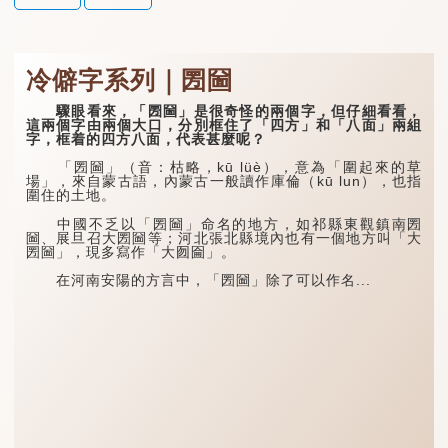
冷僻字系列｜圐圙
驟眼看來，「圐圙」是很奇怪的兩個字，但仔細看看，
這兩個字由兩個大口，分別框住了「四方」和「八面」兩組
字，框着的四方八面，代表甚麼呢？
「圐圙」（音：枯略，kū lüè），意為「圍起來的草
場」，來自蒙古語，內蒙古一般讀作庫倫（kū lun），也指
圍住的土地。
中國不乏以「圐圙」命名的地方，如祁縣東觀鎮南圐
圙、展旦召大圐圙等；河北張北縣境內也有一個地方叫「大
圐圙」，現多寫作「大囫圇」。
在河南安陽的方言中，「圐圙」除了可以作名...