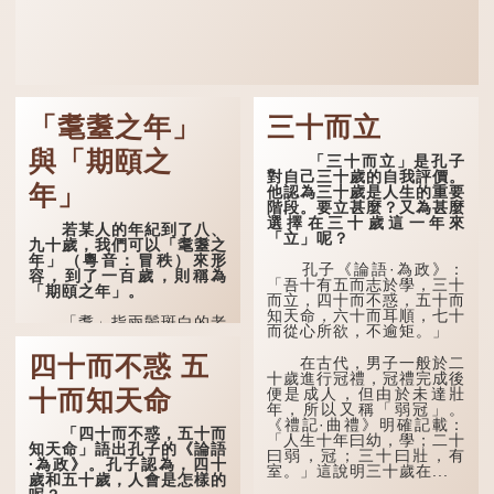
「耄耋之年」
三十而立
與「期頤之
「三十而立」是孔子
對自己三十歲的自我評價。
年」
他認為三十歲是人生的重要
階段。要立甚麼？又為甚麼
選擇在三十歲這一年來
若某人的年紀到了八、
「立」呢？
九十歲，我們可以「耄耋之
年」（粵音：冒秩）來形
孔子《論語·為政》：
容，到了一百歲，則稱為
「吾十有五而志於學，三十
「期頤之年」。
而立，四十而不惑，五十而
知天命，六十而耳順，七十
「耄」指兩鬢斑白的老
而從心所欲，不逾矩。」
人家，亦含有思想紊亂的意
思；「耋」更有跌倒的意
四十而不惑 五
在古代，男子一般於二
思，也是用來形容老人家
十歲進行冠禮，冠禮完成後
的。
便是成人，但由於未達壯
十而知天命
年，所以又稱「弱冠」。
曹操《對酒歌》就曾寫
《禮記·曲禮》明確記載：
道：「耄耋皆得以壽終，恩
「四十而不惑，五十而
「人生十年曰幼，學；二十
澤廣及草木昆蟲。」
知天命」語出孔子的《論語
曰弱，冠；三十曰壯，有
·為政》。孔子認為，四十
室。」這說明三十歲在...
到了一百歲呢？
歲和五十歲，人會是怎樣的