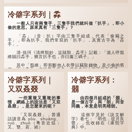
冷僻字系列｜掱
一般人只有兩隻手，三隻手我們就叫做「扒手」，即小
偷的意思。原來真有「三隻手」？
「掱」（音：扒）字由三隻手組成，代表「偷竊之
手」，即為扒手。我們常寫的「扒手」，其實古字為「掱
手」。
清·徐珂《清稗類鈔．盜賊類．掱手》記載：「滬人呼翦
綹賊曰掱手，猶言扒手也，亦曰癟三碼子。」
其中「翦綹」即剪斷他人衣帶以竊取錢物，是小偷的舊
稱。而「掱手」也就是手多多，擅自拿別人東西的意思了...
冷僻字系列｜
冷僻字系列：
又双叒叕
朤
一些重複又重複的事
由四個月組成的「朤」
情，網絡上的說法是「又双
是一個古字，與「朗」同音
叒叕」，是怎麼來的呢？
同義，本意是明亮晴朗。
「又双叒叕」，普通
這個字見於《說文解
話讀音為 yòu、shuāng、
字》卷七：「明也，從月良
ruò、zhuó（粵音近似：
聲」，也收錄在《康熙字
又、雙、若、絕）
典》中。