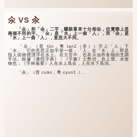
氽 VS 汆
「氽」和「汆」二字，驟眼看來十分相似，但實際上是
兩個不同的字。「氽」是「水」上一個「人」，而「汆」是
「水」上一個「入」，意思大不同。
「氽」（普 tǔn，粵 tan2（吞））字上「人」下
「水」，它的意思正如字形一樣，「人」在「水」上，即是
指人或物體漂浮在水上。在方言中，也表示油炸食物的烹調
手法。根據《康熙字典》：《字彙》土懇切，吞上聲。水推
物也；《字林撮要》人在水上爲氽，人在水下爲溺。
「汆」（普 cuān，粵 cyun1（...