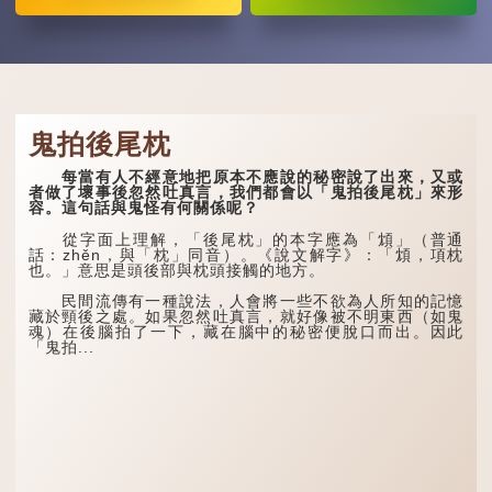
鬼拍後尾枕
每當有人不經意地把原本不應說的秘密說了出來，又或
者做了壞事後忽然吐真言，我們都會以「鬼拍後尾枕」來形
容。這句話與鬼怪有何關係呢？
從字面上理解，「後尾枕」的本字應為「䪴」（普通
話：zhěn，與「枕」同音）。《說文解字》：「䪴，項枕
也。」意思是頭後部與枕頭接觸的地方。
民間流傳有一種說法，人會將一些不欲為人所知的記憶
藏於頸後之處。如果忽然吐真言，就好像被不明東西（如鬼
魂）在後腦拍了一下，藏在腦中的秘密便脫口而出。因此
「鬼拍...