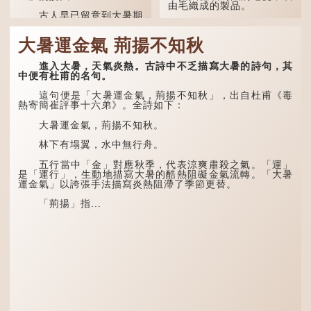
由毛織成的製品。
古人早已留意到大暑期
間的氣候規律。《逸周書·
人體表面，例如手臂等
時訓解》記載：「大暑之
部位生長的細毛，也叫
大暑運金氣 荊揚不知秋
日，腐草化為螢。又五日，
「毳」，又叫「寒毛」、
土潤溽暑。又五日，大雨時
「汗毛」。
行。」意思是說，大暑時節
進入大暑，天氣炎熱。古詩中不乏描寫大暑的詩句，其
螢火蟲出生，土地濕熱，常
醫學上，「毳毛」是一
中便有杜甫的名句。
有大雨出現。
個專有名詞。它指人類在兒
童時期長出的一種細小、不
這句便是「大暑運金氣，荊揚不知秋」，出自杜甫《毒
易注意到卻又幾乎遍布全身
熱寄簡崔評事十六弟》。全詩如下：
的毛髮。毳毛的密度因人而
異，其長度則通常不會...
大暑運金氣，荊揚不知秋。
林下有塌翼，水中無行舟。
五行當中「金」對應秋季，代表涼爽肅殺之氣。「運」
是「運行」，生動地描寫大暑的酷熱阻礙金氣流轉。「大暑
運金氣」以誇張手法描寫炎熱阻滯了季節更替。
「荊揚」指...