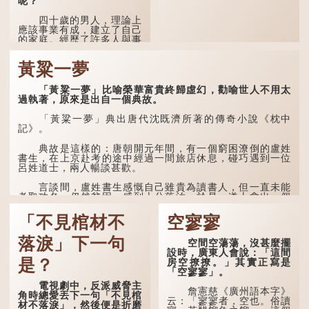
呢？
那麼就可以稱為「期
頤」。《禮記.曲禮上》：
四十歲的男人，理論上
「百年曰期頤。」鄭玄註：
應該事業有成，建立了自己
「期，猶要也；頤，養也。
的家庭。經歷了許多人與事
不知衣服食味，孝子要盡養
之後，對事物有了自己的判
道...
斷能力，不會輕易為表象所
黃粱一夢
迷惑。
孔子在《論語·子罕》
「黃粱一夢」比喻榮華富貴終歸虛幻，勸喻世人不用太
也說：「知者不惑，仁者不
過執著，原來是出自一個典故。
憂，勇者不懼。」「知」與
智慧的「智」相通，四十歲
「黃粱一夢」典出唐代沈既濟所著的傳奇小說《枕中
的男人應已累積足夠智慧，
記》。
不再對自己的人生感到困
惑、憂慮與恐懼。
典故是這樣的：唐朝開元年間，有一個窮困潦倒的盧姓
書生，在上京赴考的途中經過一間旅店休息，碰巧遇到一位
呂姓道士，兩人暢談甚歡。
言談間，盧姓書生感慨自己雖貴為讀書人，但一直未能
考取功名，仍然貧困，感到十分落泊。於是，道士拿出一個
青瓷枕頭，讓...
「不見棺材不
空寥寥
落淚」下一句
空間空蕩蕩，沒甚麼擺
設時，廣東人會說：「這間
是？
房空撩撩。」其實正寫是
「空寥寥」。
電視劇中，反派威脅主
詹憲慈《廣州語本字》
角時總愛丟下一句「不見棺
云：「寥寥者，空也。俗讀
材不落淚」，然後便是折磨