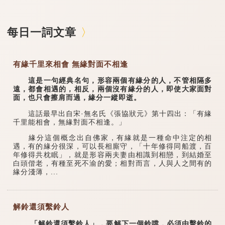
每日一詞文章
有緣千里來相會 無緣對面不相逢
這是一句經典名句，形容兩個有緣分的人，不管相隔多
遠，都會相遇的，相反，兩個沒有緣分的人，即使大家面對
面，也只會擦肩而過，緣分一縱即逝。
這話最早出自宋·無名氏《張協狀元》第十四出：「有緣
千里能相會，無緣對面不相逢。」
緣分這個概念出自佛家，有緣就是一種命中注定的相
遇，有的緣分很深，可以長相廝守，「十年修得同船渡，百
年修得共枕眠」，就是形容兩夫妻由相識到相戀，到結婚至
白頭偕老，有種至死不渝的愛；相對而言，人與人之間有的
緣分淺薄，...
解鈴還須繫鈴人
「解鈴還須繫鈴人」，要解下一個鈴噹，必須由擊鈴的