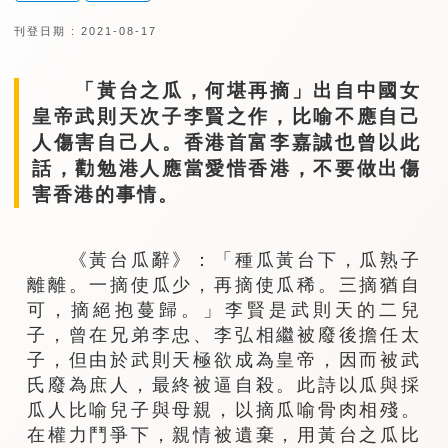
刊登日期 : 2021-08-17
「黃台之瓜，何堪再摘」出自中國女
皇帝武則天次子李賢之作，比喻不應自己
人傷害自己人。香港首富李嘉誠也曾以此
話，勸勉港人應當愛惜香港，不要做出傷
害香港的事情。
《黃台瓜辭》：「種瓜黃台下，瓜熟子
離離。一摘使瓜少，再摘使瓜稀。三摘猶自
可，摘絕抱蔓歸。」李賢是武則天的二兒
子，曾在兄弟李忠、李弘相繼被廢後擔任太
子，但由於武則天極欲成為皇帝，因而被武
氏廢為庶人，最終被逼自殺。此詩以瓜與採
瓜人比喻兒子與母親，以摘瓜喻骨肉相殘。
在權力鬥爭下，親情被遺棄，用黃台之瓜比