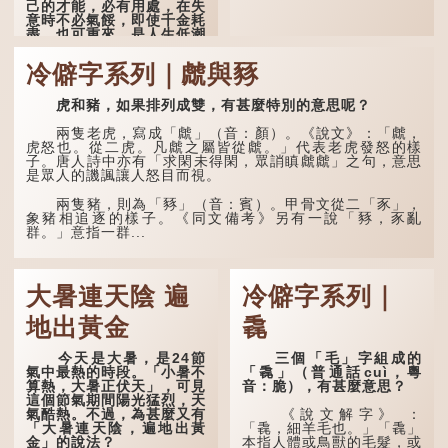
己的才能，必有用處，在失
意時不必氣餒，即使千金耗
盡，也可重來，是人生低潮
時激勵向上的名句。
冷僻字系列｜虤與豩
原詩寫道：「人生得意
須盡歡，莫使金樽空對月。
虎和豬，如果排列成雙，有甚麼特別的意思呢？
天生我材必有用，千金散盡
還復來。烹羊宰牛且為樂，
會須一飲三百杯。」意思是
兩隻老虎，寫成「虤」（音：顏）。《說文》：「虤，
說：上天給了我才能，必然
虎怒也。從二虎。凡虤之屬皆從虤。」代表老虎發怒的樣
有用到的地方；即使千金散
子。唐人詩中亦有「求閑未得閑，眾誚瞋虤虤」之句，意思
去，也終會重新得到。
是眾人的譏諷讓人怒目而視。
李白作此詩時，大約是
兩隻豬，則為「豩」（音：賓）。甲骨文從二「豕」，
天寶十一年。當時他已被唐
象豬相追逐的樣子。《同文備考》另有一說「豩，豕亂
玄宗賜金放還約八年，這期
群。」意指一群...
間經常與朋友遊山玩水，部
分詩作顯露出懷才...
大暑連天陰 遍
冷僻字系列｜
地出黃金
毳
今天是大暑，是24節
三個「毛」字組成的
氣中最熱的時段。「小暑不
「毳」（普通話cuì，粵
算熱，大暑正伏天」，可見
音：脆），有甚麼意思？
這個節氣期間陽光猛烈，天
氣酷熱。不過，為甚麼又有
《說文解字》 ：
「大暑連天陰，遍地出黃
「毳，細羊毛也。」「毳」
金」的說法？
本指人體或鳥獸的毛髮，或