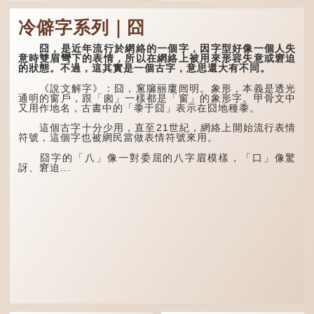
「又」和「双」比較
這個字，用法頗多。
易理解，前者表示再次，後
冷僻字系列｜囧
者表示一對，兩個「又」便
「朤朤乾坤，捨我其
是「双」。
誰。」乾坤是《周易》中的
兩個卦名，這裏指天地、宇
囧，是近年流行於網絡的一個字，因字型好像一個人失
「叒」（音：若）原是
宙等，形容政治清明，天下
意時雙眉彎下的表情，所以在網絡上被用來形容失意或窘迫
古代神話中的樹木名
太平！
的狀態。不過，這其實是一個古字，意思還大有不同。
稱。 《說文解字·叒部》：
「叒，日初出東方湯谷所登
「天空朤朤，任鳥兒高
《說文解字》：囧，窻牖丽廔闿明。象形，本義是透光
榑桑，叒木也。」
飛。」也是指天清氣明，鳥
通明的窗戶，跟「囪」一樣都是「窗」的象形字。甲骨文中
兒可高飛。
又用作地名，古書中的「黍于囧」表示在囧地種黍。
「叕...
「朤朤脆脆」就是形容
這個古字十分少用，直至21世紀，網絡上開始流行表情
辦事爽快乾脆。我們熟...
符號，這個字也被網民當做表情符號來用。
囧字的「八」像一對委屈的八字眉模樣，「口」像驚
訝、窘迫...