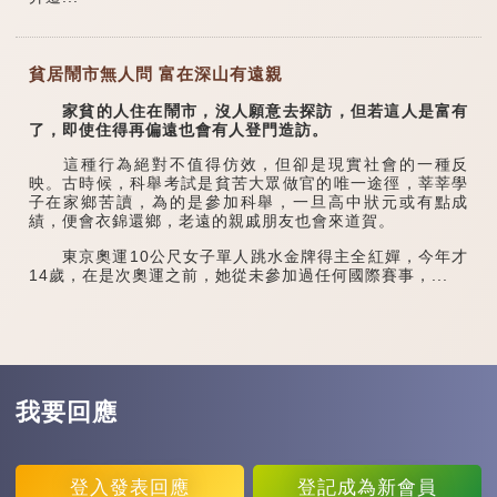
貧居鬧市無人問 富在深山有遠親
家貧的人住在鬧市，沒人願意去探訪，但若這人是富有
了，即使住得再偏遠也會有人登門造訪。
這種行為絕對不值得仿效，但卻是現實社會的一種反
映。古時候，科舉考試是貧苦大眾做官的唯一途徑，莘莘學
子在家鄉苦讀，為的是參加科舉，一旦高中狀元或有點成
績，便會衣錦還鄉，老遠的親戚朋友也會來道賀。
東京奧運10公尺女子單人跳水金牌得主全紅嬋，今年才
14歲，在是次奧運之前，她從未參加過任何國際賽事，...
我要回應
登入
發表回應
登記
成為新會員