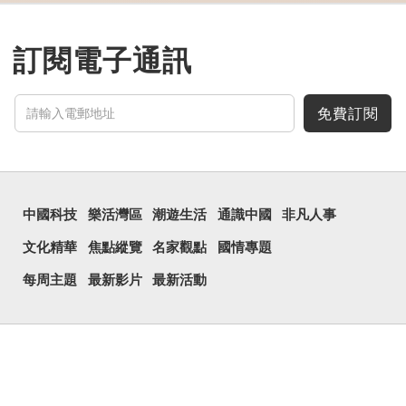
通用為姓氏。兩個口也可以
寫成「吅」（音：喧），古
同「喧」，是大聲呼叫的意
思。
訂閱電子通訊
三個口為「品」，這個
字用法最為普遍。始見於商
代甲骨文，古字形從三口，
表示眾多。《說文解...
免費訂閱
中國科技
樂活灣區
潮遊生活
通識中國
非凡人事
文化精華
焦點縱覽
名家觀點
國情專題
每周主題
最新影片
最新活動