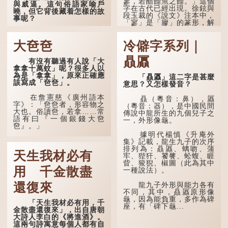
寥，若醋餾魚之餾。」這個
與威逼。這句俗語家喻戶
字在古代已經出現。徐鉉與
曉，但它背後藏着怎樣的故
段玉裁的《說文》注本中，
事呢？
「寥」是「廫」的篆形，解
作空渺、空虛。如《列仙傳
「不見棺材不落淚」的
·安期先生》載琊阜老人故
原句，有說法是「不見棺材
大夿夿
冷僻字系列｜
事，以「寥寥安期，虛質高
不下淚」或「不見親棺不下
清」形容空虛無所事事。
淚」，出自明朝蘭陵笑笑生
贔屭
有沒有聽過有人說「大
所著的《金瓶梅詞話》第九
拿拿十萬蚊」呢？很多人以
十八回。原意是指人未親眼
為是「拿拿」，原來正確應
見到親人棺木，便不會真正
「贔屭」這二字是甚麼
該寫成「夿夿」。
感到悲傷；後來引申為比喻
意思？又怎樣發音？
人執迷不悟，不到徹底失
敗，便不肯罷休。
在詹憲慈《廣州語本
贔（粵音：鼻），屭
字》：「夿夿者，形容物之
（粵音：器），是中國民間
大也。俗讀夿，若拿……常
許多人對這上半句耳熟
傳說中龍所生的九個兒子之
語有曰『一個銀錢大夿
能詳，但它其實還有下半句
一，外形像龜。
夿』。」
——「不到黃河心不死」...
據明代楊慎《升庵外
「夿」形容大，「一個
集》記載，龍生九子的次序
銀錢大夿夿」，就形容金錢
排列為：贔屭、螭吻、蒲
天生我材必有
數量之大了。「大夿夿十萬
牢、狴犴、饕餮、蚣蝮、睚
蚊」，就是說十萬元是一筆
眥、狻猊、椒圖（此為其中
大數目了。
用 千金散盡
一種說法）。
不過，「夿」字本音讀
龍九子外形與能力各有
還復來
作「巴（bā）」，因此
不同，其中，贔屭原形像
「大夿夿」理應讀成「大巴
龜，因為能負重，多作為碑
「天生我材必有用，千
巴」。問題是，若依足本
座，有「碑下龜...
金散盡還復來」，出自唐朝
音，...
大詩人李白的《將進酒》。
這兩句詩寓意每個人都有自