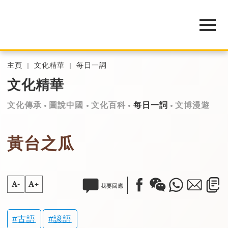
主頁
文化精華
每日一詞
文化精華
文化傳承
圖說中國
文化百科
每日一詞
文博漫遊
黃台之瓜
A-
A+
我要回應
古語
諺語